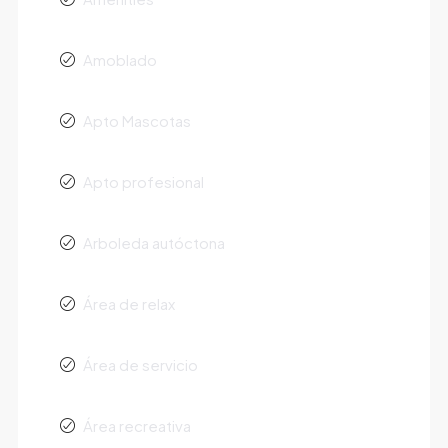
Amoblado
Apto Mascotas
Apto profesional
Arboleda autóctona
Área de relax
Área de servicio
Área recreativa