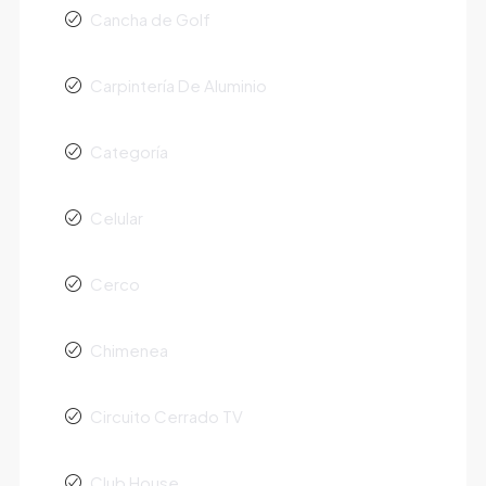
Cancha de Golf
Carpintería De Aluminio
Categoría
Celular
Cerco
Chimenea
Circuito Cerrado TV
Club House