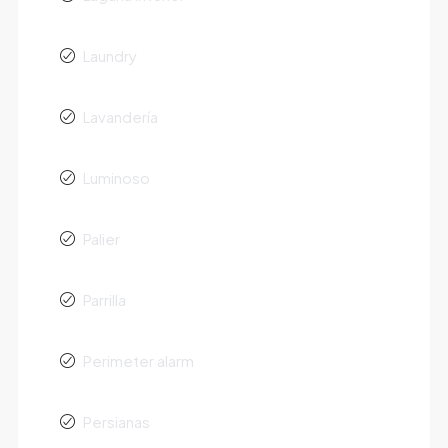
Laundry
Lavandería
Luminoso
Palier
Parrilla
Perimeter alarm
Persianas