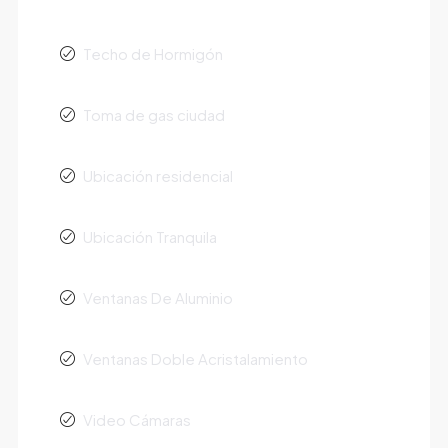
Techo de Hormigón
Toma de gas ciudad
Ubicación residencial
Ubicación Tranquila
Ventanas De Aluminio
Ventanas Doble Acristalamiento
Video Cámaras