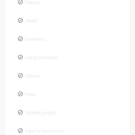
Galería
Jardín
Lavadero
Living Comedor
Oficina
Patio
Sala de juegos
Sala De Reuniones