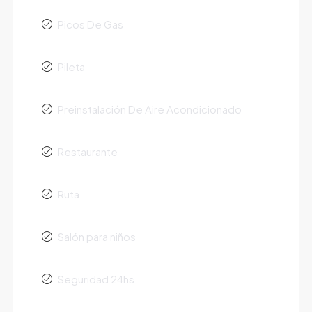
Picos De Gas
Pileta
Preinstalación De Aire Acondicionado
Restaurante
Ruta
Salón para niños
Seguridad 24hs