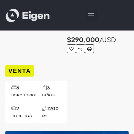
$290,000
/USD
VENTA
3
3
DORMITORIOS
BAÑOS
2
1200
COCHERAS
M2