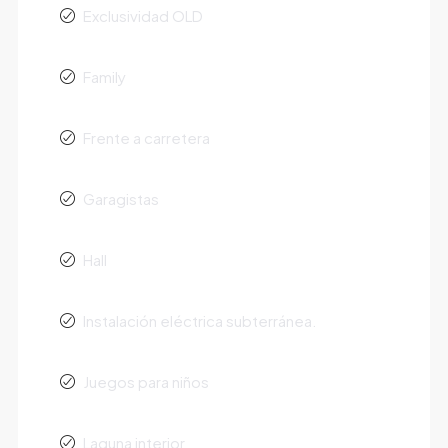
Exclusividad OLD
Family
Frente a carretera
Garagistas
Hall
Instalación eléctrica subterránea.
Juegos para niños
Laguna interior