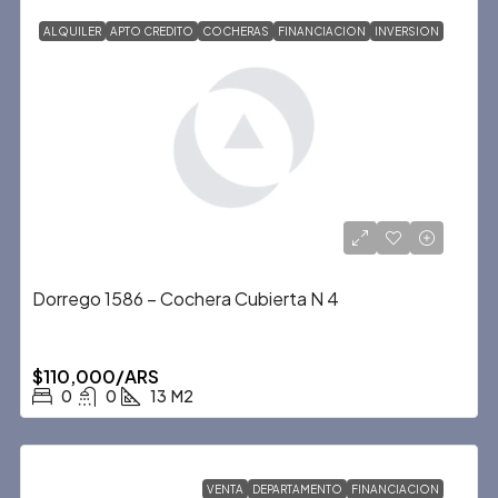
ALQUILER
APTO CREDITO
COCHERAS
FINANCIACION
INVERSION
Dorrego 1586 – Cochera Cubierta N 4
$110,000/ARS
0
0
13
M2
VENTA
DEPARTAMENTO
FINANCIACION