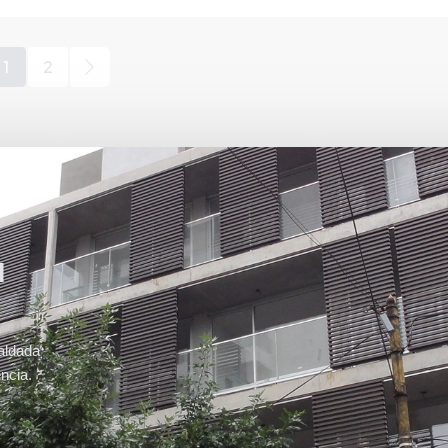
1
2
u
aldada
ncia.