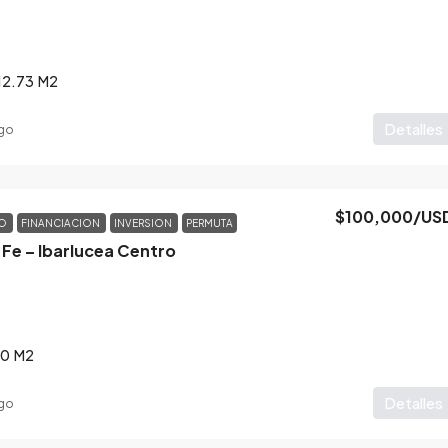
12.73
M2
Detalles
go
$100,000
/US
TO
FINANCIACION
INVERSION
PERMUTA
a Fe – Ibarlucea Centro
80
M2
Detalles
go