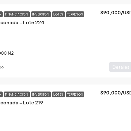
$90,000
/US
O
FINANCIACION
INVERSION
LOTES
TERRENOS
nconada – Lote 224
000
M2
Detalles
go
$90,000
/US
O
FINANCIACION
INVERSION
LOTES
TERRENOS
nconada – Lote 219