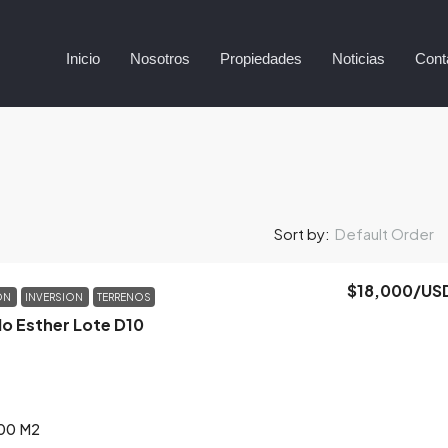
Inicio
Nosotros
Propiedades
Noticias
Cont
Default Order
Sort by:
$18,000
/US
ON
INVERSION
TERRENOS
lo Esther Lote D10
00
M2