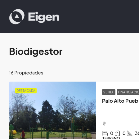
Biodigestor
16 Propiedades
DESTACADA
VENTA
FINANCIACI
Palo Alto Pueb
0
0
3
TERRENO