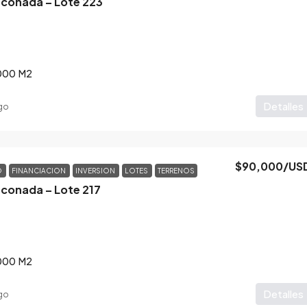
nconada – Lote 223
000
M2
Detalles
go
$90,000
/US
O
FINANCIACION
INVERSION
LOTES
TERRENOS
nconada – Lote 217
000
M2
Detalles
go