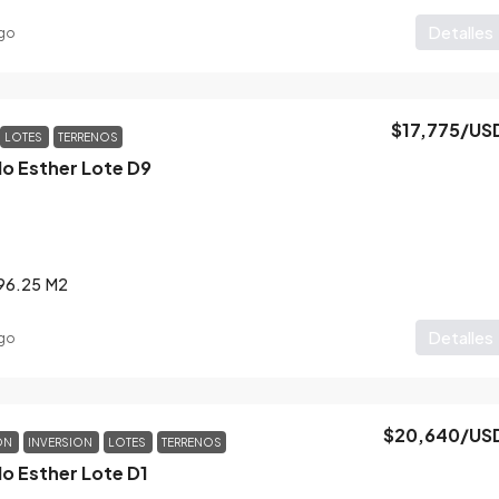
Detalles
go
$17,775
/US
LOTES
TERRENOS
lo Esther Lote D9
96.25
M2
Detalles
go
$20,640
/US
ON
INVERSION
LOTES
TERRENOS
lo Esther Lote D1