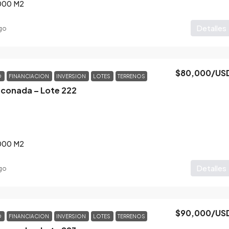
000
M2
Detalles
go
$80,000
/US
O
FINANCIACION
INVERSION
LOTES
TERRENOS
nconada – Lote 222
000
M2
Detalles
go
$90,000
/US
O
FINANCIACION
INVERSION
LOTES
TERRENOS