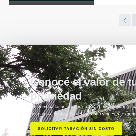
Conocé el valor de t
propiedad
Obtené una tasación precisa y sin compromiso, resp
por datos actualizados del mercado y nuestra experie
SOLICITAR TASACIÓN SIN COSTO