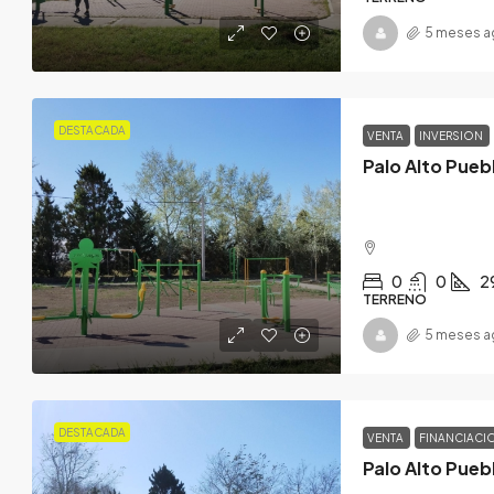
5 meses a
DESTACADA
VENTA
INVERSION
Palo Alto Pueb
0
0
2
TERRENO
5 meses a
DESTACADA
VENTA
FINANCIACI
Palo Alto Pueb