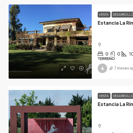
VENTA
DESARROLL
Estancia La Ri
0
0
1
TERRENO
7 meses a
VENTA
DESARROLL
Estancia La Ri