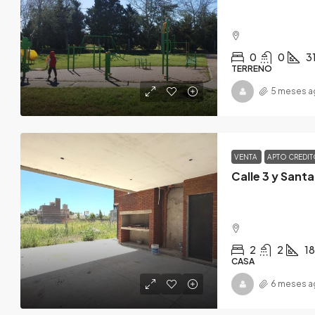
0
0
3
TERRENO
5 meses a
VENTA
APTO CREDI
Calle 3 y Sant
2
2
1
CASA
6 meses a