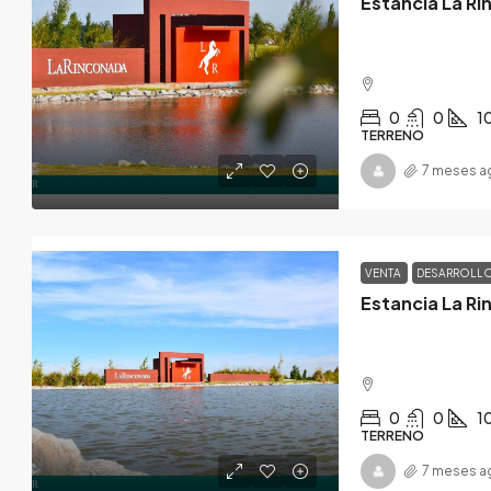
Estancia La Ri
0
0
1
TERRENO
7 meses a
VENTA
DESARROLL
Estancia La Ri
0
0
1
TERRENO
7 meses a