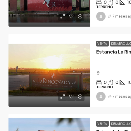
0
0
1
TERRENO
7 meses a
VENTA
DESARROLL
Estancia La Ri
0
0
1
TERRENO
7 meses a
VENTA
DESARROLL