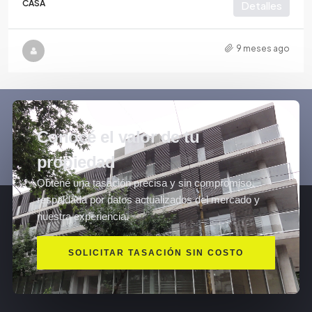
CASA
Detalles
9 meses ago
Conocé el valor de tu
propiedad
Obtené una tasación precisa y sin compromiso,
respaldada por datos actualizados del mercado y
nuestra experiencia.
SOLICITAR TASACIÓN SIN COSTO