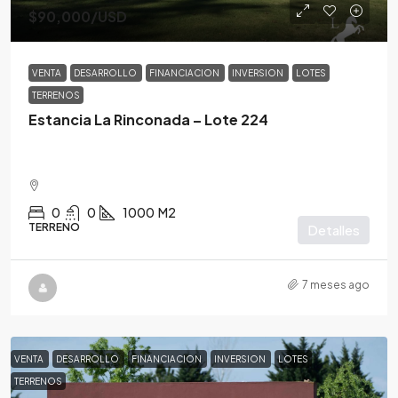
$90,000
/USD
VENTA
DESARROLLO
FINANCIACION
INVERSION
LOTES
TERRENOS
Estancia La Rinconada – Lote 224
0
0
1000
M2
TERRENO
Detalles
7 meses ago
VENTA
DESARROLLO
FINANCIACION
INVERSION
LOTES
TERRENOS