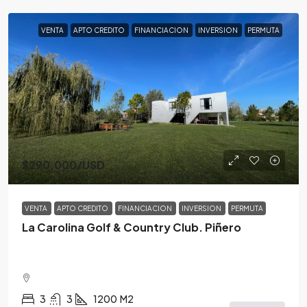
VENTA
APTO CREDITO
FINANCIACION
INVERSION
PERMUTA
$290,000
/USD
VENTA
APTO CREDITO
FINANCIACION
INVERSION
PERMUTA
La Carolina Golf & Country Club. Piñero
3
3
1200
M2