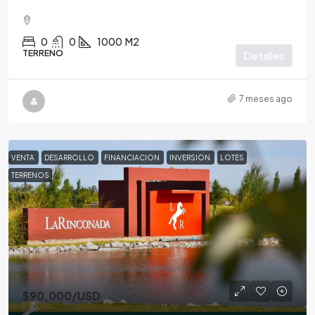
0
0
1000
M2
TERRENO
Detalles
7 meses ago
VENTA
DESARROLLO
FINANCIACION
INVERSION
LOTES
TERRENOS
$90,000
/USD