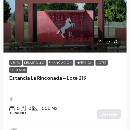
$90,000
/USD
VENTA
DESARROLLO
FINANCIACION
INVERSION
LOTES
TERRENOS
Estancia La Rinconada – Lote 219
0
0
1000
M2
TERRENO
Detalles