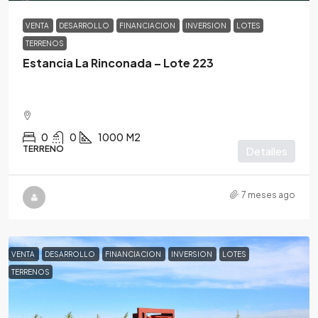
VENTA
DESARROLLO
FINANCIACION
INVERSION
LOTES
TERRENOS
Estancia La Rinconada – Lote 223
0
0
1000
M2
TERRENO
Detalles
7 meses ago
VENTA
DESARROLLO
FINANCIACION
INVERSION
LOTES
TERRENOS