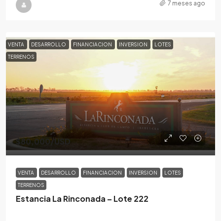
7 meses ago
VENTA
DESARROLLO
FINANCIACION
INVERSION
LOTES
TERRENOS
$80,000
/USD
VENTA
DESARROLLO
FINANCIACION
INVERSION
LOTES
TERRENOS
Estancia La Rinconada – Lote 222