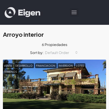
Arroyo interior
6 Propiedades
Default Order
Sort by:
VENTA
DESARROLLO
FINANCIACION
INVERSION
LOTES
TERRENOS