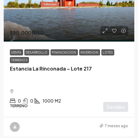
$90,000
/USD
VENTA
DESARROLLO
FINANCIACION
INVERSION
LOTES
TERRENOS
Estancia La Rinconada – Lote 217
0
0
1000
M2
TERRENO
Detalles
7 meses ago