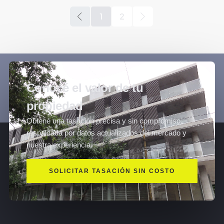
1
2
Conocé el valor de tu
propiedad
Obtené una tasación precisa y sin compromiso,
respaldada por datos actualizados del mercado y
nuestra experiencia.
SOLICITAR TASACIÓN SIN COSTO