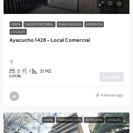
$65,000
/USD
VENTA
CANJE POR CEREAL
FINANCIACION
INVERSION
LOCALES
Ayacucho 1428 – Local Comercial
0
1
31
M2
LOCAL
Detalles
4 meses ago
VENTA
FINANCIACION
INVERSION
LOCALES