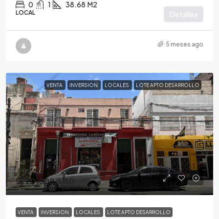
0
1
38.68
M2
LOCAL
Detalles
5 meses ago
VENTA
INVERSION
LOCALES
LOTE APTO DESARROLLO
$220,000
/USD
VENTA
INVERSION
LOCALES
LOTE APTO DESARROLLO