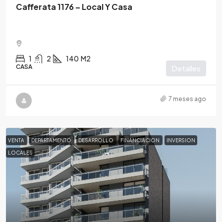
Cafferata 1176 – Local Y Casa
1
2
140
M2
CASA
Detalles
7 meses ago
VENTA
DEPARTAMENTO
DESARROLLO
FINANCIACION
INVERSION
LOCALES