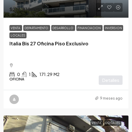
$214,810
/USD
VENTA
DEPARTAMENTO
DESARROLLO
FINANCIACION
INVERSION
LOCALES
Italia Bis 27 Oficina Piso Exclusivo
0
1
171.29
M2
OFICINA
Detalles
9 meses ago
VENTA
LOCALES