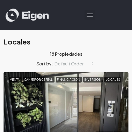
Locales
18 Propiedades
Default Order
Sort by:
VENTA
CANJE POR CEREAL
FINANCIACION
INVERSION
LOCALES