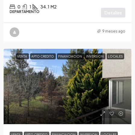
0
1
34.1
M2
DEPARTAMENTO
Detalles
9 meses ago
VENTA
APTO CREDITO
FINANCIACION
INVERSION
LOCALES
$260,000
/USD
VENTA
APTO CREDITO
FINANCIACION
INVERSION
LOCALES