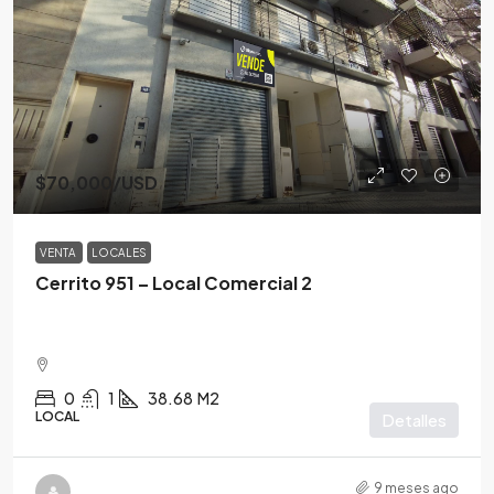
$70,000
/USD
VENTA
LOCALES
Cerrito 951 – Local Comercial 2
0
1
38.68
M2
LOCAL
Detalles
9 meses ago