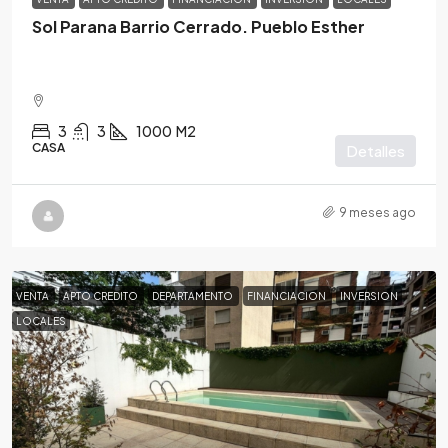
Sol Parana Barrio Cerrado. Pueblo Esther
3
3
1000
M2
CASA
Detalles
9 meses ago
VENTA
APTO CREDITO
DEPARTAMENTO
FINANCIACION
INVERSION
LOCALES