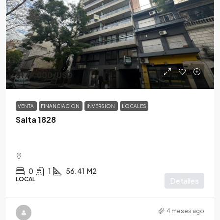
$179,000
/USD
VENTA
FINANCIACION
INVERSION
LOCALES
Salta 1828
0
1
56.41
M2
LOCAL
Detalles
4 meses ago