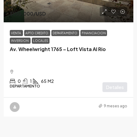
$130,000
/USD
VENTA
APTO CREDITO
DEPARTAMENTO
FINANCIACION
INVERSION
LOCALES
Av. Wheelwright 1765 – Loft Vista Al Rio
0
1
65
M2
DEPARTAMENTO
Detalles
9 meses ago