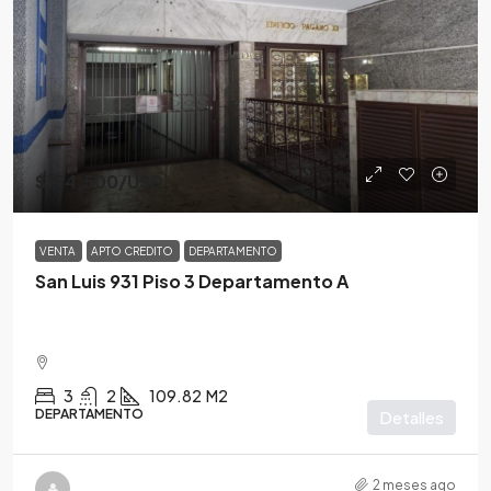
$154,500
/USD
VENTA
APTO CREDITO
DEPARTAMENTO
San Luis 931 Piso 3 Departamento A
3
2
109.82
M2
DEPARTAMENTO
Detalles
2 meses ago