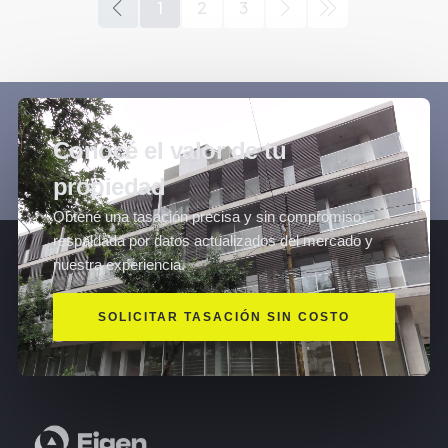
1
2
3
Conocé el valor de tu
propiedad
Obtené una tasación precisa y sin compromiso,
respaldada por datos actualizados del mercado y
nuestra experiencia.
SOLICITAR TASACIÓN SIN COSTO