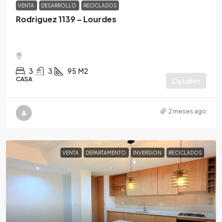
VENTA
DESARROLLO
RECICLADOS
Rodriguez 1139 – Lourdes
3
3
95
M2
CASA
Detalles
2 meses ago
VENTA
DEPARTAMENTO
INVERSION
RECICLADOS