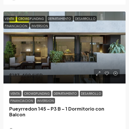
VENTA
CROWDFUNDING
DEPARTAMENTO
DESARROLLO
DESTACADA
FINANCIACION
INVERSION
$183,400
/USD
VENTA
CROWDFUNDING
DEPARTAMENTO
DESARROLLO
FINANCIACION
INVERSION
Pueyrredon 145 – P3 B – 1 Dormitorio con
Balcon