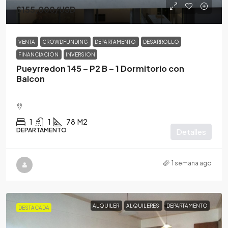
$155,000
/USD
VENTA
CROWDFUNDING
DEPARTAMENTO
DESARROLLO
FINANCIACION
INVERSION
Pueyrredon 145 – P2 B – 1 Dormitorio con
Balcon
1
1
78
M2
DEPARTAMENTO
Detalles
1 semana ago
ALQUILER
ALQUILERES
DEPARTAMENTO
DESTACADA