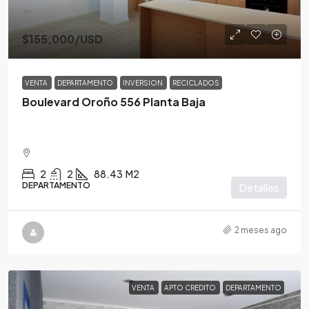
$155,000
/USD
VENTA
DEPARTAMENTO
INVERSION
RECICLADOS
Boulevard Oroño 556 Planta Baja
2
2
88.43
M2
DEPARTAMENTO
Detalles
2 meses ago
VENTA
APTO CREDITO
DEPARTAMENTO