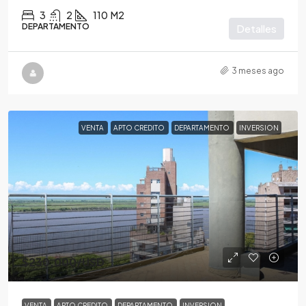
3
2
110
M2
DEPARTAMENTO
Detalles
3 meses ago
VENTA
APTO CREDITO
DEPARTAMENTO
INVERSION
$230,000
/USD
VENTA
APTO CREDITO
DEPARTAMENTO
INVERSION