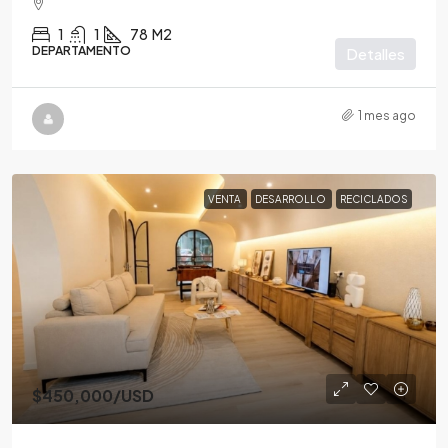
1
1
78
M2
DEPARTAMENTO
Detalles
1 mes ago
VENTA
DESARROLLO
RECICLADOS
$450,000
/USD