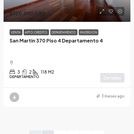
$320,000
/USD
VENTA
APTO CREDITO
DEPARTAMENTO
INVERSION
San Martin 370 Piso 4 Departamento 4
3
2
118
M2
DEPARTAMENTO
Detalles
3 meses ago