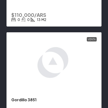
$110,000/ARS
0
0
13
M2
VENTA
Gordillo 3851