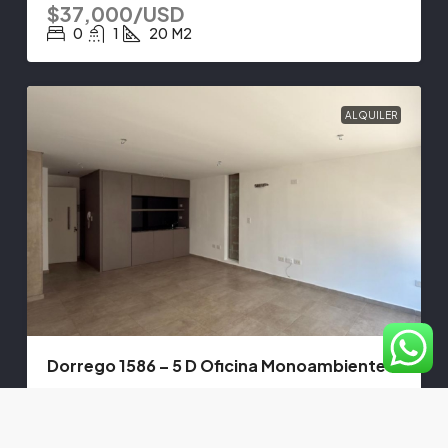
$37,000/USD
0
1
20
M2
ALQUILER
Dorrego 1586 – 5 D Oficina Monoambiente
$530,000/ARS