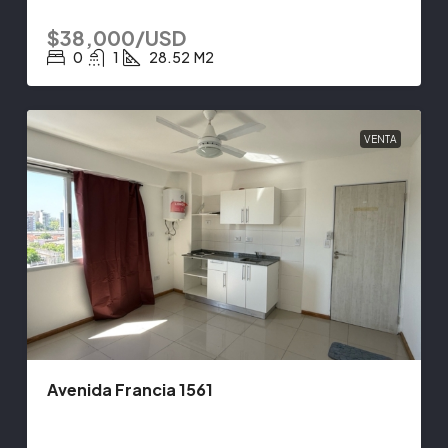
$38,000/USD
0
1
28.52
M2
VENTA
Avenida Francia 1561