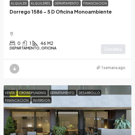
ALQUILER
ALQUILERES
DEPARTAMENTO
FINANCIACION
Dorrego 1586 – 5 D Oficina Monoambiente
0
1
46
M2
DEPARTAMENTO, OFICINA
Detalles
1 semana ago
VENTA
CROWDFUNDING
DEPARTAMENTO
DESARROLLO
DESTACADA
FINANCIACION
INVERSION