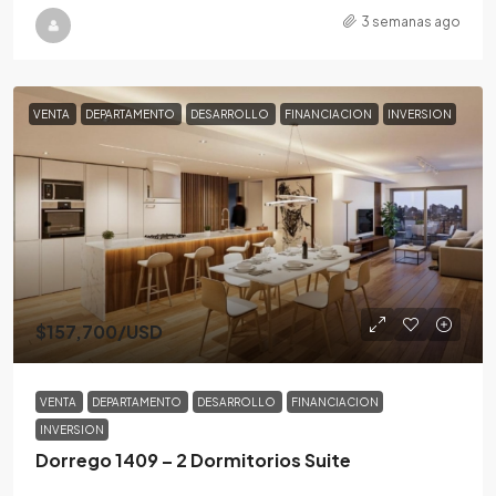
3 semanas ago
VENTA
DEPARTAMENTO
DESARROLLO
FINANCIACION
INVERSION
$157,700
/USD
VENTA
DEPARTAMENTO
DESARROLLO
FINANCIACION
INVERSION
Dorrego 1409 – 2 Dormitorios Suite