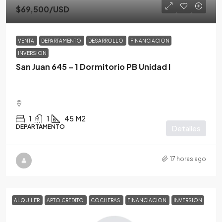
$69,500
/USD
VENTA
DEPARTAMENTO
DESARROLLO
FINANCIACION
INVERSION
San Juan 645 – 1 Dormitorio PB Unidad I
1
1
45
M2
DEPARTAMENTO
Detalles
17 horas ago
ALQUILER
APTO CREDITO
COCHERAS
FINANCIACION
INVERSION