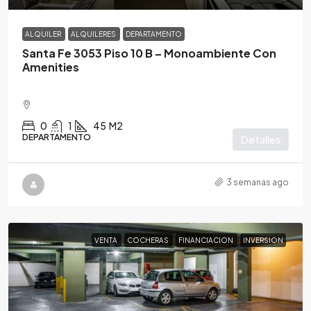
ALQUILER
ALQUILERES
DEPARTAMENTO
Santa Fe 3053 Piso 10 B – Monoambiente Con
Amenities
0
1
45
M2
DEPARTAMENTO
Detalles
3 semanas ago
VENTA
COCHERAS
FINANCIACION
INVERSION