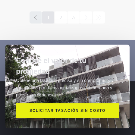
1
2
3
Conocé el valor de tu
propiedad
Obtené una tasación precisa y sin compromiso,
respaldada por datos actualizados del mercado y
nuestra experiencia.
SOLICITAR TASACIÓN SIN COSTO