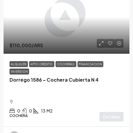
$110,000
/ARS
ALQUILER
APTO CREDITO
COCHERAS
FINANCIACION
INVERSION
Dorrego 1586 – Cochera Cubierta N 4
0
0
13
M2
COCHERA
Detalles