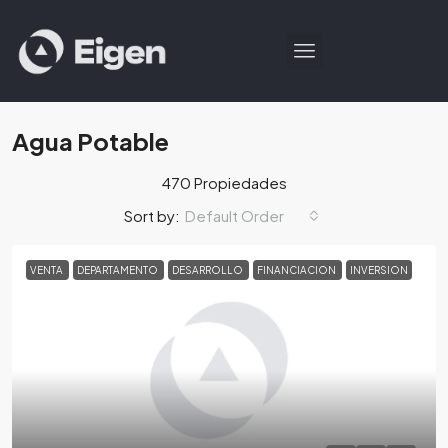
Agua Potable
470 Propiedades
Default Order
Sort by:
VENTA
DEPARTAMENTO
DESARROLLO
FINANCIACION
INVERSION