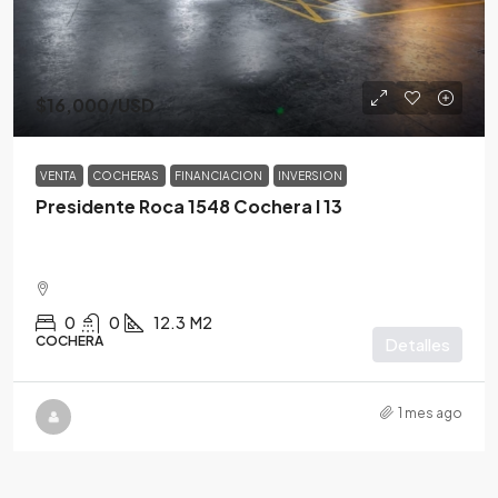
$16,000
/USD
VENTA
COCHERAS
FINANCIACION
INVERSION
Presidente Roca 1548 Cochera I 13
0
0
12.3
M2
COCHERA
Detalles
1 mes ago