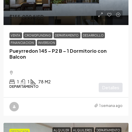
$155,000
/USD
VENTA
CROWDFUNDING
DEPARTAMENTO
DESARROLLO
FINANCIACION
INVERSION
Pueyrredon 145 – P2 B – 1 Dormitorio con
Balcon
1
1
78
M2
DEPARTAMENTO
Detalles
1 semana ago
ALQUILER
ALQUILERES
DEPARTAMENTO
DESTACADA