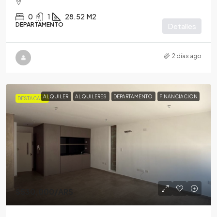
0
1
28.52
M2
DEPARTAMENTO
Detalles
2 días ago
ALQUILER
ALQUILERES
DEPARTAMENTO
FINANCIACION
DESTACADA
$530,000
/ARS