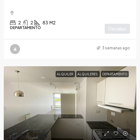
2
2
83
M2
DEPARTAMENTO
Detalles
3 semanas ago
ALQUILER
ALQUILERES
DEPARTAMENTO
$435,000
/ARS