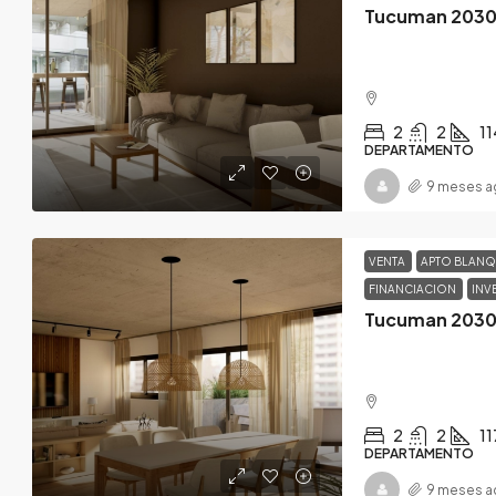
Tucuman 2030
2
2
11
DEPARTAMENTO
9 meses a
VENTA
APTO BLAN
FINANCIACION
INV
Tucuman 2030
2
2
11
DEPARTAMENTO
9 meses a