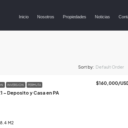
Inicio
Nosotros
Propiedades
Noticias
Cont
Default Order
Sort by:
$160,000
/US
ON
INVERSION
PERMUTA
1 – Deposito y Casa en PA
18.4
M2