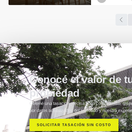
Conocé el valor de t
propiedad
Obtené una tasación precisa y sin compromiso, resp
por datos actualizados del mercado y nuestra experie
SOLICITAR TASACIÓN SIN COSTO