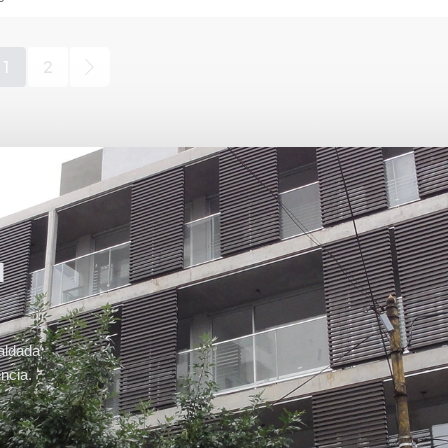
1
2
u
aldada
ncia.