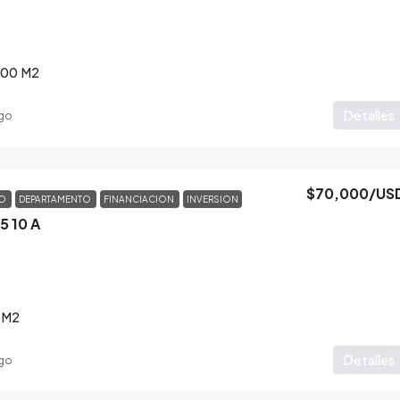
200
M2
Detalles
go
$70,000
/US
TO
DEPARTAMENTO
FINANCIACION
INVERSION
5 10 A
M2
Detalles
go