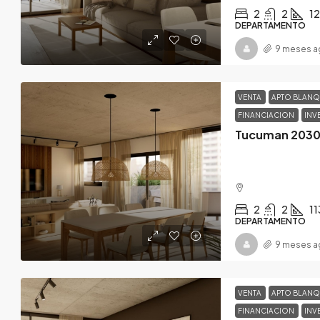
2
2
1
DEPARTAMENTO
9 meses a
VENTA
APTO BLAN
FINANCIACION
INV
Tucuman 2030 
2
2
11
DEPARTAMENTO
9 meses a
VENTA
APTO BLAN
FINANCIACION
INV