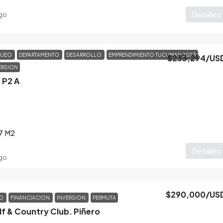
Detalles
go
QUEO
DEPARTAMENTO
DESARROLLO
EMPRENDIMIENTO TUCUMAN 2023
$233,294
/US
ERSION
 P2 A
7
M2
Detalles
go
$290,000
/US
TO
FINANCIACION
INVERSION
PERMUTA
lf & Country Club. Piñero