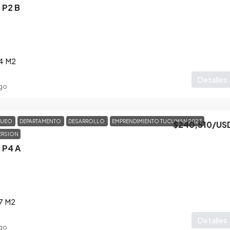
 P2 B
4
M2
Detalles
go
QUEO
DEPARTAMENTO
DESARROLLO
EMPRENDIMIENTO TUCUMAN 2023
$240,510
/US
ERSION
 P4 A
7
M2
Detalles
go