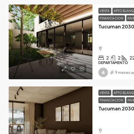
VENTA
APTO BLAN
FINANCIACION
INV
Tucuman 2030 
2
2
2
DEPARTAMENTO
9 meses a
VENTA
APTO BLAN
FINANCIACION
INV
Tucuman 2030 