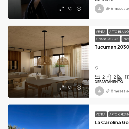
6 meses a
VENTA
APTO BLAN
FINANCIACION
INV
Tucuman 2030
2
2
11
DEPARTAMENTO
8 meses a
VENTA
APTO CREDI
La Carolina Go