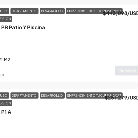
QUEO
DEPARTAMENTO
DESARROLLO
EMPRENDIMIENTO TUCUMAN 2023
$443,098
/US
ERSION
PB Patio Y Piscina
21
M2
Detalles
go
QUEO
DEPARTAMENTO
DESARROLLO
EMPRENDIMIENTO TUCUMAN 2023
$251,279
/US
ERSION
P1 A