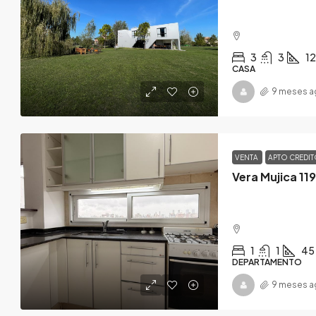
3
3
1
CASA
9 meses a
VENTA
APTO CREDI
Vera Mujica 119
1
1
45
DEPARTAMENTO
9 meses a