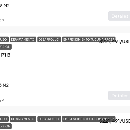
28
M2
Detalles
go
QUEO
DEPARTAMENTO
DESARROLLO
EMPRENDIMIENTO TUCUMAN 2023
$221,491
/US
ERSION
P1 B
3
M2
Detalles
go
QUEO
DEPARTAMENTO
DESARROLLO
EMPRENDIMIENTO TUCUMAN 2023
$221,491
/US
ERSION