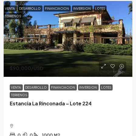
VENTA
DESARROLLO
FINANCIACION
INVERSION
LOTES
TERRENOS
$90,000
/USD
VENTA
DESARROLLO
FINANCIACION
INVERSION
LOTES
TERRENOS
Estancia La Rinconada – Lote 224
0
0
1000
M2