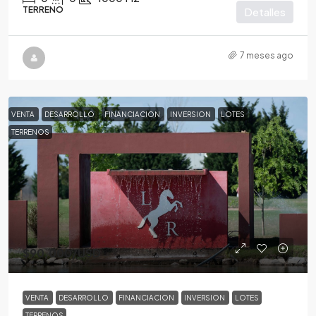
TERRENO
Detalles
7 meses ago
VENTA
DESARROLLO
FINANCIACION
INVERSION
LOTES
TERRENOS
$90,000
/USD
VENTA
DESARROLLO
FINANCIACION
INVERSION
LOTES
TERRENOS