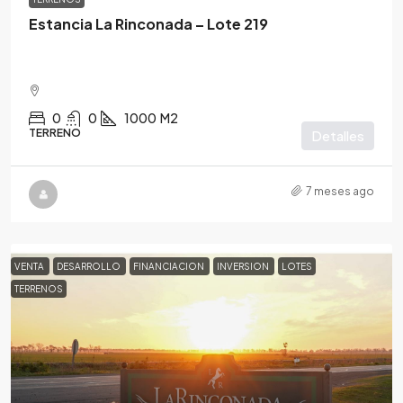
Estancia La Rinconada – Lote 219
0
0
1000
M2
TERRENO
Detalles
7 meses ago
VENTA
DESARROLLO
FINANCIACION
INVERSION
LOTES
TERRENOS