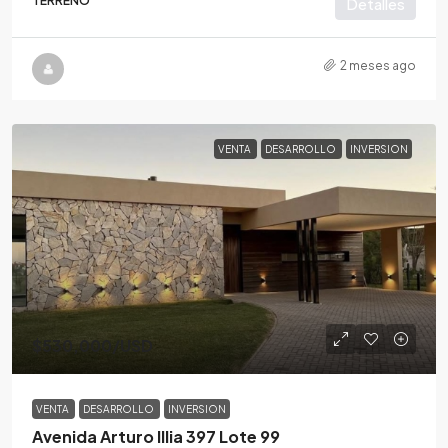
TERRENO
Detalles
2 meses ago
VENTA
DESARROLLO
INVERSION
$530,000
/USD
VENTA
DESARROLLO
INVERSION
Avenida Arturo Illia 397 Lote 99