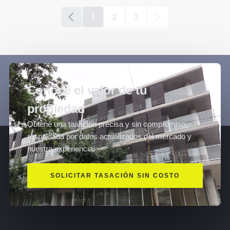
1
2
3
Conocé el valor de tu
propiedad
Obtené una tasación precisa y sin compromiso,
respaldada por datos actualizados del mercado y
nuestra experiencia.
SOLICITAR TASACIÓN SIN COSTO