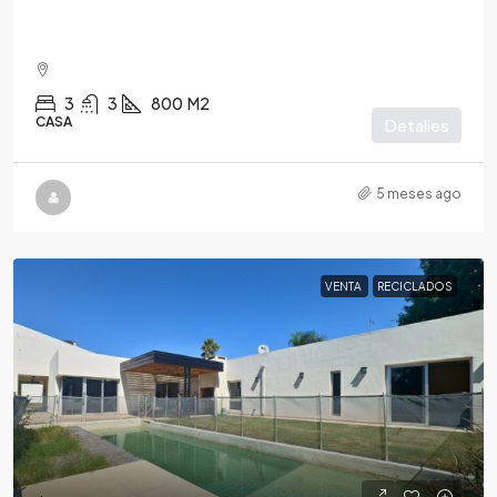
3
3
800
M2
CASA
Detalles
5 meses ago
VENTA
RECICLADOS