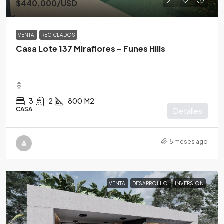
$440,000
/USD
VENTA
RECICLADOS
Casa Lote 137 Miraflores – Funes Hills
3
2
800
M2
CASA
Detalles
5 meses ago
VENTA
DESARROLLO
INVERSION