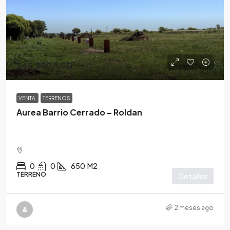
$45,500
/USD
VENTA
TERRENOS
Aurea Barrio Cerrado – Roldan
0
0
650
M2
TERRENO
Detalles
2 meses ago