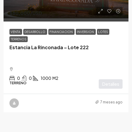
$80,000
/USD
VENTA
DESARROLLO
FINANCIACION
INVERSION
LOTES
TERRENOS
Estancia La Rinconada – Lote 222
0
0
1000
M2
TERRENO
Detalles
7 meses ago