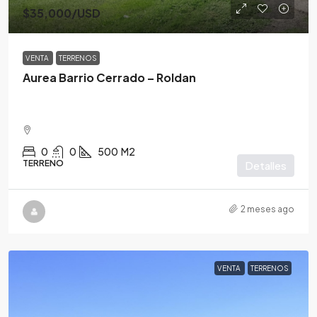
$35,000
/USD
VENTA
TERRENOS
Aurea Barrio Cerrado – Roldan
0
0
500
M2
TERRENO
Detalles
2 meses ago
VENTA
TERRENOS