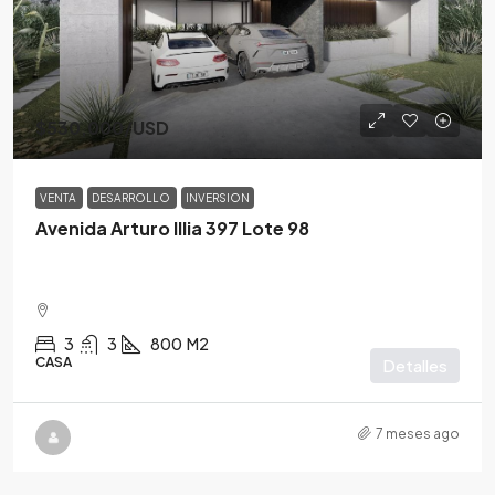
$530,000
/USD
VENTA
DESARROLLO
INVERSION
Avenida Arturo Illia 397 Lote 98
3
3
800
M2
CASA
Detalles
7 meses ago