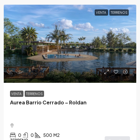
VENTA
TERRENOS
$35,000
/USD
VENTA
TERRENOS
Aurea Barrio Cerrado – Roldan
0
0
500
M2