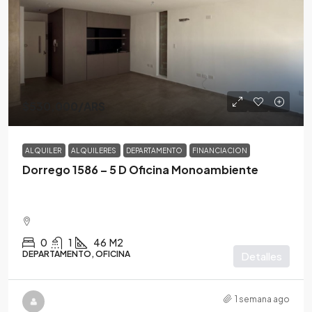
$530,000
/ARS
ALQUILER
ALQUILERES
DEPARTAMENTO
FINANCIACION
Dorrego 1586 – 5 D Oficina Monoambiente
0
1
46
M2
DEPARTAMENTO, OFICINA
Detalles
1 semana ago