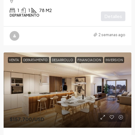
1
1
78
M2
DEPARTAMENTO
Detalles
2 semanas ago
VENTA
DEPARTAMENTO
DESARROLLO
FINANCIACION
INVERSION
$157,700
/USD