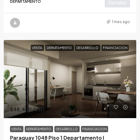
DEPARTAMENTO
Detalles
1 mes ago
VENTA
DEPARTAMENTO
DESARROLLO
FINANCIACION
$48,400
/USD
VENTA
DEPARTAMENTO
DESARROLLO
FINANCIACION
Paraguay 1048 Piso 1 Departamento I