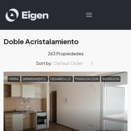
Doble Acristalamiento
263 Propiedades
Default Order
Sort by:
VENTA
DEPARTAMENTO
DESARROLLO
FINANCIACION
INVERSION