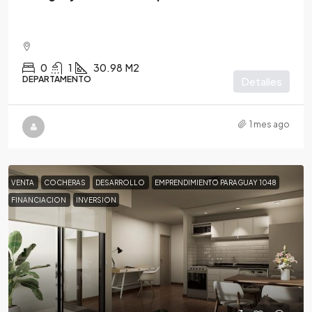
0
1
30.98
M2
DEPARTAMENTO
Detalles
1 mes ago
VENTA
COCHERAS
DESARROLLO
EMPRENDIMIENTO PARAGUAY 1048
FINANCIACION
INVERSION