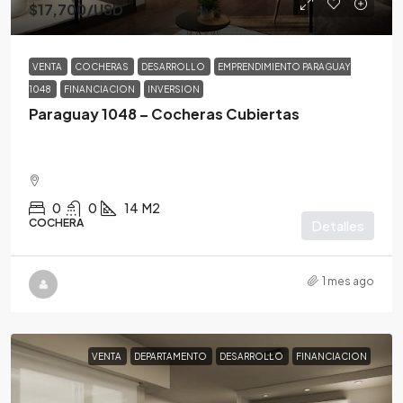
$17,700
/USD
VENTA
COCHERAS
DESARROLLO
EMPRENDIMIENTO PARAGUAY
1048
FINANCIACION
INVERSION
Paraguay 1048 – Cocheras Cubiertas
0
0
14
M2
COCHERA
Detalles
1 mes ago
VENTA
DEPARTAMENTO
DESARROLLO
FINANCIACION