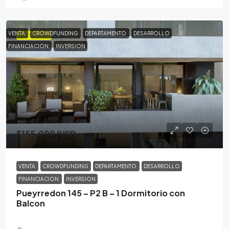
VENTA
CROWDFUNDING
DEPARTAMENTO
DESARROLLO
DESTACADA
FINANCIACION
INVERSION
$155,000
/USD
VENTA
CROWDFUNDING
DEPARTAMENTO
DESARROLLO
FINANCIACION
INVERSION
Pueyrredon 145 – P2 B – 1 Dormitorio con
Balcon