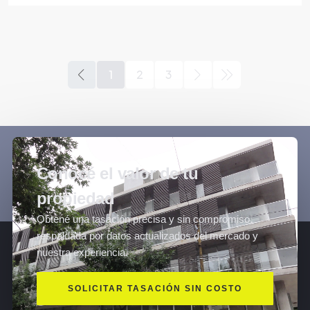
1
2
3
Conocé el valor de tu
propiedad
Obtené una tasación precisa y sin compromiso,
respaldada por datos actualizados del mercado y
nuestra experiencia.
SOLICITAR TASACIÓN SIN COSTO