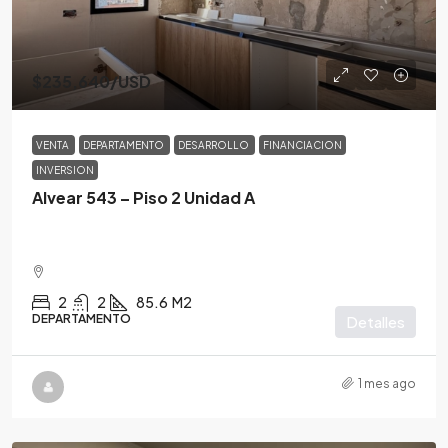
$235,640
/USD
VENTA
DEPARTAMENTO
DESARROLLO
FINANCIACION
INVERSION
Alvear 543 – Piso 2 Unidad A
2
2
85.6
M2
DEPARTAMENTO
Detalles
1 mes ago