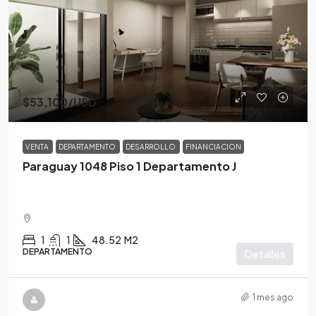
$53,100
/USD
VENTA
DEPARTAMENTO
DESARROLLO
FINANCIACION
Paraguay 1048 Piso 1 Departamento J
1
1
48.52
M2
DEPARTAMENTO
Detalles
1 mes ago