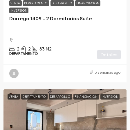
VENTA
DEPARTAMENTO
DESARROLLO
FINANCIACION
INVERSION
Dorrego 1409 – 2 Dormitorios Suite
2
2
83
M2
DEPARTAMENTO
Detalles
3 semanas ago
VENTA
DEPARTAMENTO
DESARROLLO
FINANCIACION
INVERSION