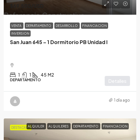
$69,500
/USD
VENTA
DEPARTAMENTO
DESARROLLO
FINANCIACION
INVERSION
San Juan 645 – 1 Dormitorio PB Unidad I
1
1
45
M2
DEPARTAMENTO
Detalles
1 día ago
ALQUILER
ALQUILERES
DEPARTAMENTO
FINANCIACION
DESTACADA