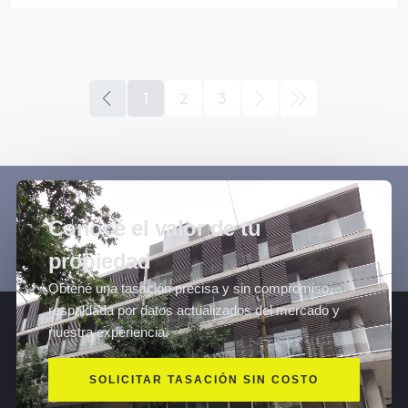
1
2
3
Conocé el valor de tu
propiedad
Obtené una tasación precisa y sin compromiso,
respaldada por datos actualizados del mercado y
nuestra experiencia.
SOLICITAR TASACIÓN SIN COSTO