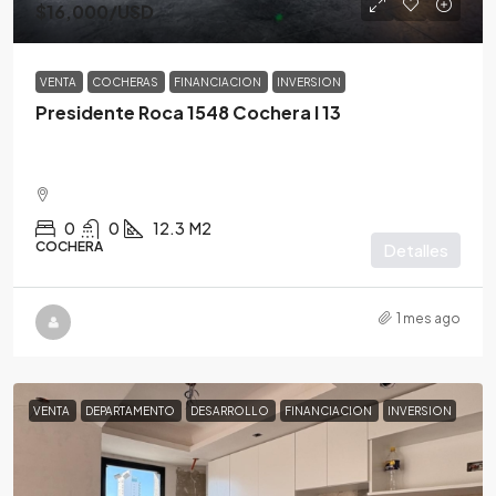
$16,000
/USD
VENTA
COCHERAS
FINANCIACION
INVERSION
Presidente Roca 1548 Cochera I 13
0
0
12.3
M2
COCHERA
Detalles
1 mes ago
VENTA
DEPARTAMENTO
DESARROLLO
FINANCIACION
INVERSION