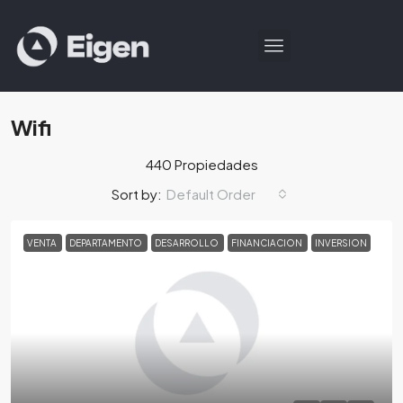
Wifi
440 Propiedades
Default Order
Sort by:
VENTA
DEPARTAMENTO
DESARROLLO
FINANCIACION
INVERSION