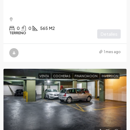
0
0
565
M2
TERRENO
Detalles
1 mes ago
VENTA
COCHERAS
FINANCIACION
INVERSION