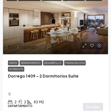
$157,700
/USD
VENTA
DEPARTAMENTO
DESARROLLO
FINANCIACION
INVERSION
Dorrego 1409 – 2 Dormitorios Suite
2
2
83
M2
DEPARTAMENTO
Detalles