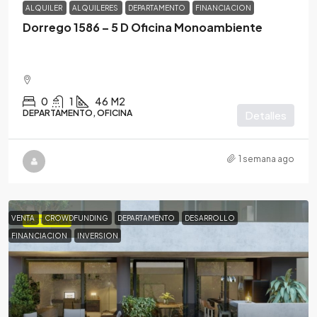
ALQUILER
ALQUILERES
DEPARTAMENTO
FINANCIACION
Dorrego 1586 – 5 D Oficina Monoambiente
0
1
46
M2
DEPARTAMENTO, OFICINA
Detalles
1 semana ago
VENTA
CROWDFUNDING
DEPARTAMENTO
DESARROLLO
DESTACADA
FINANCIACION
INVERSION