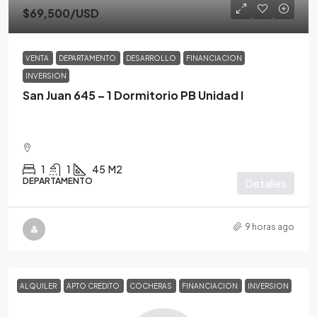
$69,500
/USD
VENTA
DEPARTAMENTO
DESARROLLO
FINANCIACION
INVERSION
San Juan 645 – 1 Dormitorio PB Unidad I
1
1
45
M2
DEPARTAMENTO
Detalles
9 horas ago
ALQUILER
APTO CREDITO
COCHERAS
FINANCIACION
INVERSION