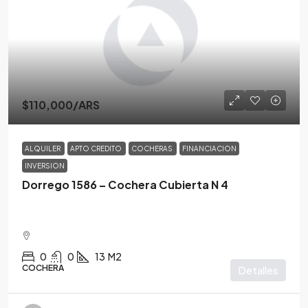
$110,000
/ARS
ALQUILER
APTO CREDITO
COCHERAS
FINANCIACION
INVERSION
Dorrego 1586 – Cochera Cubierta N 4
0
0
13
M2
COCHERA
Detalles