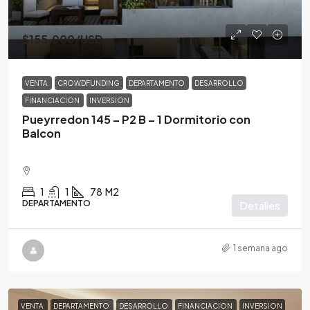
$155,000
/USD
VENTA
CROWDFUNDING
DEPARTAMENTO
DESARROLLO
FINANCIACION
INVERSION
Pueyrredon 145 – P2 B – 1 Dormitorio con
Balcon
1
1
78
M2
DEPARTAMENTO
Detalles
1 semana ago
VENTA
DEPARTAMENTO
DESARROLLO
FINANCIACION
INVERSION