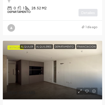
0
1
28.52
M2
DEPARTAMENTO
Detalles
1 día ago
ALQUILER
ALQUILERES
DEPARTAMENTO
FINANCIACION
DESTACADA
$530,000
/ARS