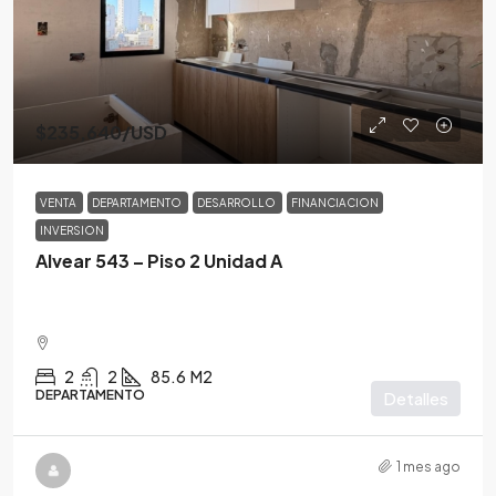
$235,640
/USD
VENTA
DEPARTAMENTO
DESARROLLO
FINANCIACION
INVERSION
Alvear 543 – Piso 2 Unidad A
2
2
85.6
M2
DEPARTAMENTO
Detalles
1 mes ago