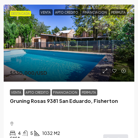
VENTA
APTO CREDITO
FINANCIACION
PERMUTA
DESTACADA
$530,000
/USD
VENTA
APTO CREDITO
FINANCIACION
PERMUTA
Gruning Rosas 9381 San Eduardo, Fisherton
4
5
1032
M2