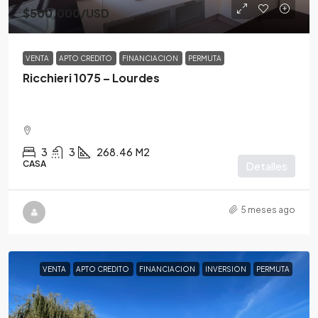
$500,000
/USD
VENTA
APTO CREDITO
FINANCIACION
PERMUTA
Ricchieri 1075 – Lourdes
3
3
268.46
M2
CASA
Detalles
5 meses ago
VENTA
APTO CREDITO
FINANCIACION
INVERSION
PERMUTA