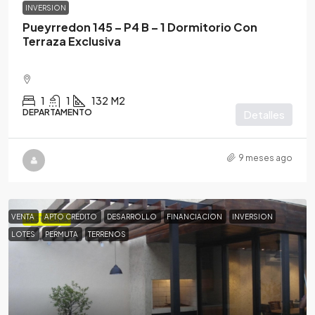
INVERSION
Pueyrredon 145 – P4 B – 1 Dormitorio Con
Terraza Exclusiva
1
1
132
M2
DEPARTAMENTO
Detalles
9 meses ago
VENTA
APTO CREDITO
DESARROLLO
FINANCIACION
INVERSION
DESTACADA
LOTES
PERMUTA
TERRENOS