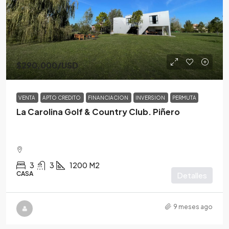
$290,000
/USD
VENTA
APTO CREDITO
FINANCIACION
INVERSION
PERMUTA
La Carolina Golf & Country Club. Piñero
3
3
1200
M2
CASA
Detalles
9 meses ago