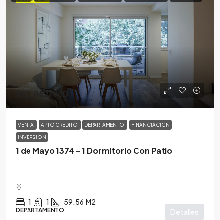
$92,082
/USD
VENTA
APTO CREDITO
DEPARTAMENTO
FINANCIACION
INVERSION
1 de Mayo 1374 – 1 Dormitorio Con Patio
1
1
59.56
M2
DEPARTAMENTO
Detalles