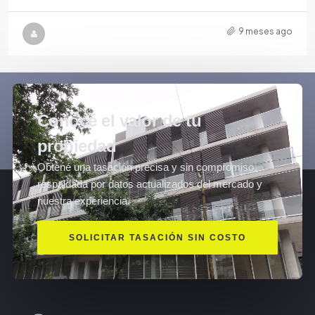
9 meses ago
Conocé el valor de tu
propiedad
Obtené una tasación precisa y sin compromiso,
respaldada por datos actualizados del mercado y
nuestra experiencia.
SOLICITAR TASACIÓN SIN COSTO