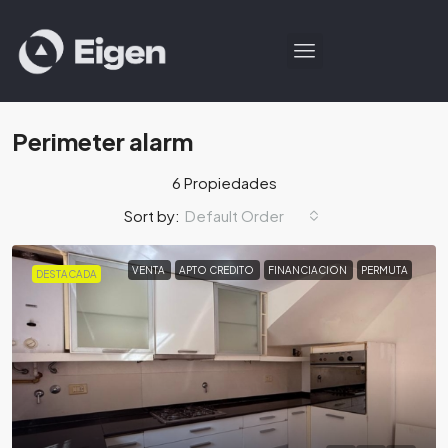
Perimeter alarm
6 Propiedades
Default Order
Sort by:
VENTA
APTO CREDITO
FINANCIACION
PERMUTA
DESTACADA