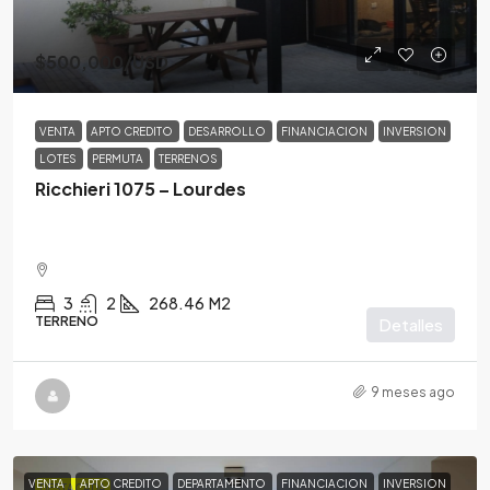
$500,000
/USD
VENTA
APTO CREDITO
DESARROLLO
FINANCIACION
INVERSION
LOTES
PERMUTA
TERRENOS
Ricchieri 1075 – Lourdes
3
2
268.46
M2
TERRENO
Detalles
9 meses ago
VENTA
APTO CREDITO
DEPARTAMENTO
FINANCIACION
INVERSION
DESTACADA