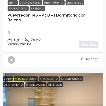
VENTA
CROWDFUNDING
DEPARTAMENTO
DESARROLLO
FINANCIACION
INVERSION
Pueyrredon 145 – P3 B – 1 Dormitorio con
Balcon
1
1
78
M2
DEPARTAMENTO
Detalles
1 mes ago
VENTA
APTO BLANQUEO
APTO CREDITO
CROWDFUNDING
DESTACADA
DEPARTAMENTO
FINANCIACION
INVERSION