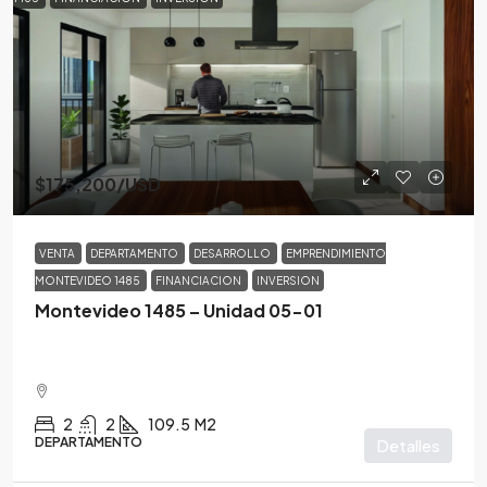
$175,200
/USD
VENTA
DEPARTAMENTO
DESARROLLO
EMPRENDIMIENTO
MONTEVIDEO 1485
FINANCIACION
INVERSION
Montevideo 1485 – Unidad 05-01
2
2
109.5
M2
DEPARTAMENTO
Detalles