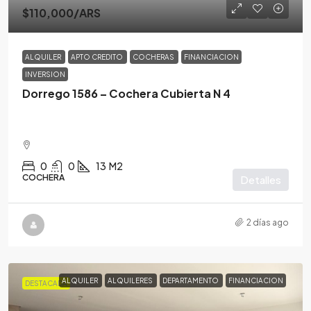
$110,000
/ARS
ALQUILER
APTO CREDITO
COCHERAS
FINANCIACION
INVERSION
Dorrego 1586 – Cochera Cubierta N 4
0
0
13
M2
COCHERA
Detalles
2 días ago
ALQUILER
ALQUILERES
DEPARTAMENTO
FINANCIACION
DESTACADA