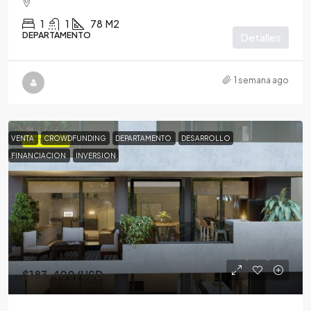
1
1
78
M2
DEPARTAMENTO
Detalles
1 semana ago
VENTA
CROWDFUNDING
DEPARTAMENTO
DESARROLLO
DESTACADA
FINANCIACION
INVERSION
$183,400
/USD