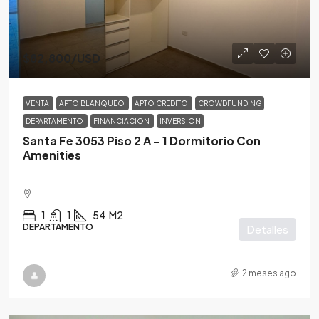
$82,800
/USD
VENTA
APTO BLANQUEO
APTO CREDITO
CROWDFUNDING
DEPARTAMENTO
FINANCIACION
INVERSION
Santa Fe 3053 Piso 2 A – 1 Dormitorio Con
Amenities
1
1
54
M2
DEPARTAMENTO
Detalles
2 meses ago