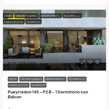
VENTA
CROWDFUNDING
DEPARTAMENTO
DESARROLLO
DESTACADA
FINANCIACION
INVERSION
$155,000
/USD
VENTA
CROWDFUNDING
DEPARTAMENTO
DESARROLLO
FINANCIACION
INVERSION
Pueyrredon 145 – P2 B – 1 Dormitorio con
Balcon