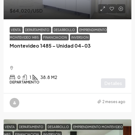
$64,020
/USD
VENTA
DEPARTAMENTO
DESARROLLO
EMPRENDIMIENTO
MONTEVIDEO 1485
FINANCIACION
INVERSION
Montevideo 1485 – Unidad 04-03
0
1
38.8
M2
DEPARTAMENTO
Detalles
2 meses ago
VENTA
DEPARTAMENTO
DESARROLLO
EMPRENDIMIENTO MONTEVIDEO
1485
FINANCIACION
INVERSION