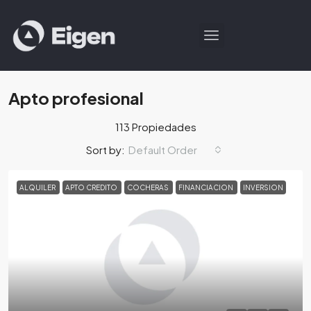
Apto profesional
113 Propiedades
Default Order
Sort by:
ALQUILER
APTO CREDITO
COCHERAS
FINANCIACION
INVERSION