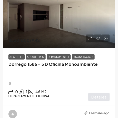
$530,000
/ARS
ALQUILER
ALQUILERES
DEPARTAMENTO
FINANCIACION
Dorrego 1586 – 5 D Oficina Monoambiente
0
1
46
M2
DEPARTAMENTO, OFICINA
Detalles
1 semana ago