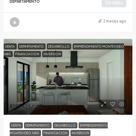
DEPARTAMENTO
Detalles
2 meses ago
VENTA
DEPARTAMENTO
DESARROLLO
EMPRENDIMIENTO MONTEVIDEO
1485
FINANCIACION
INVERSION
$191,625
/USD
VENTA
DEPARTAMENTO
DESARROLLO
EMPRENDIMIENTO
MONTEVIDEO 1485
FINANCIACION
INVERSION