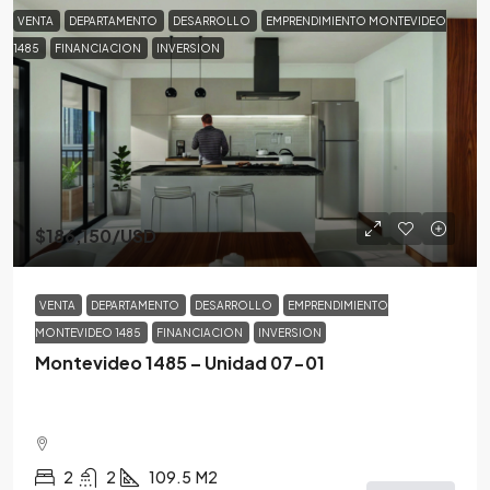
VENTA
DEPARTAMENTO
DESARROLLO
EMPRENDIMIENTO MONTEVIDEO
1485
FINANCIACION
INVERSION
$186,150
/USD
VENTA
DEPARTAMENTO
DESARROLLO
EMPRENDIMIENTO
MONTEVIDEO 1485
FINANCIACION
INVERSION
Montevideo 1485 – Unidad 07-01
2
2
109.5
M2