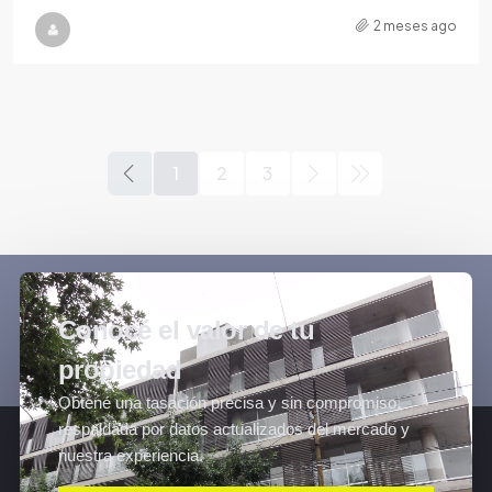
2 meses ago
1
2
3
Conocé el valor de tu
propiedad
Obtené una tasación precisa y sin compromiso,
respaldada por datos actualizados del mercado y
nuestra experiencia.