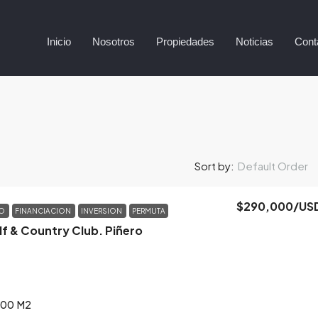
Inicio
Nosotros
Propiedades
Noticias
Cont
Default Order
Sort by:
$290,000
/US
TO
FINANCIACION
INVERSION
PERMUTA
lf & Country Club. Piñero
200
M2