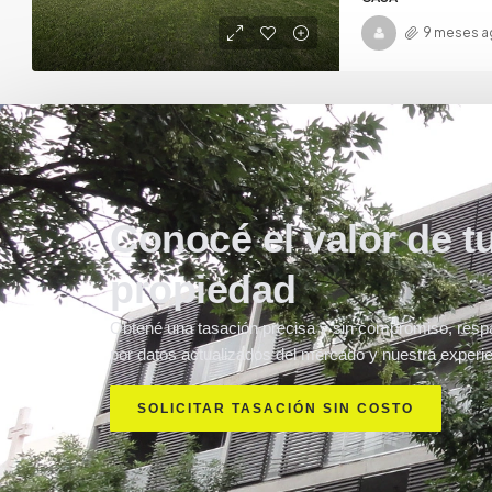
9 meses a
Conocé el valor de t
propiedad
Obtené una tasación precisa y sin compromiso, resp
por datos actualizados del mercado y nuestra experie
SOLICITAR TASACIÓN SIN COSTO