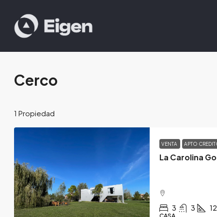
Cerco
1 Propiedad
VENTA
APTO CREDI
La Carolina Go
3
3
1
CASA