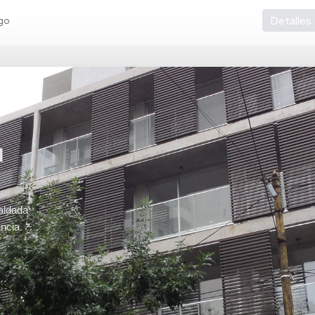
Detalles
go
u
aldada
ncia.