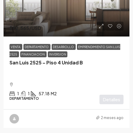
$92,565
/USD
VENTA
DEPARTAMENTO
DESARROLLO
EMPRENDIMIENTO SAN LUIS
2525
FINANCIACION
INVERSION
San Luis 2525 – Piso 4 Unidad B
1
1
57.18
M2
DEPARTAMENTO
Detalles
2 meses ago