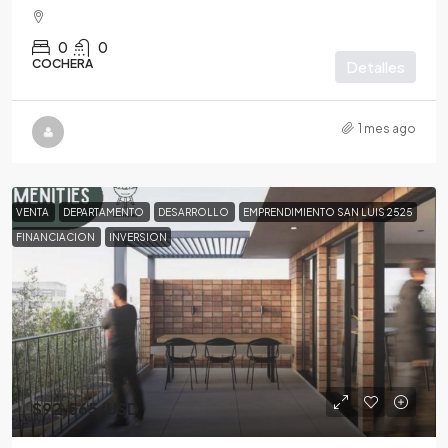
0
0
COCHERA
Detalles
1 mes ago
VENTA
DEPARTAMENTO
DESARROLLO
EMPRENDIMIENTO SAN LUIS 2525
FINANCIACION
INVERSION
$92,565
/USD