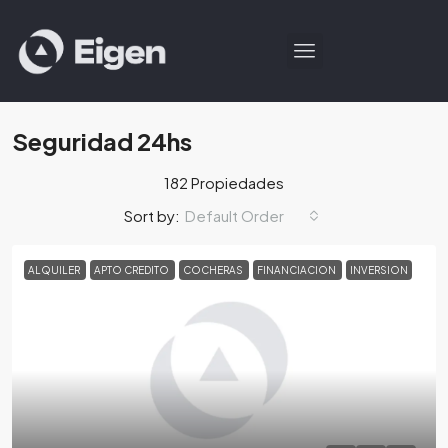
Seguridad 24hs
182 Propiedades
Default Order
Sort by:
ALQUILER
APTO CREDITO
COCHERAS
FINANCIACION
INVERSION