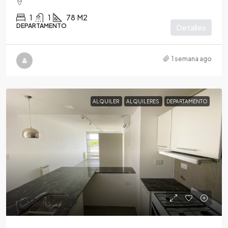
1
1
78
M2
DEPARTAMENTO
Detalles
1 semana ago
ALQUILER
ALQUILERES
DEPARTAMENTO
$435,000
/ARS