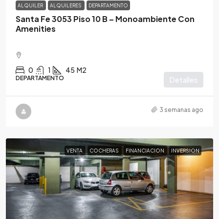
ALQUILER
ALQUILERES
DEPARTAMENTO
Santa Fe 3053 Piso 10 B – Monoambiente Con
Amenities
0
1
45
M2
DEPARTAMENTO
Detalles
3 semanas ago
VENTA
COCHERAS
FINANCIACION
INVERSION