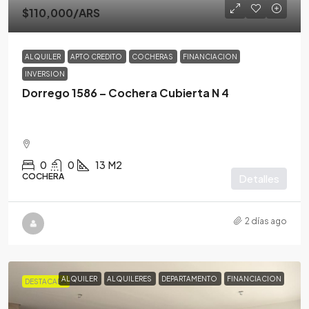
$110,000
/ARS
ALQUILER
APTO CREDITO
COCHERAS
FINANCIACION
INVERSION
Dorrego 1586 – Cochera Cubierta N 4
0
0
13
M2
COCHERA
Detalles
2 días ago
ALQUILER
ALQUILERES
DEPARTAMENTO
FINANCIACION
DESTACADA