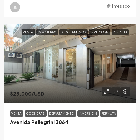
1 mes ago
VENTA
COCHERAS
DEPARTAMENTO
INVERSION
PERMUTA
$23,000
/USD
VENTA
COCHERAS
DEPARTAMENTO
INVERSION
PERMUTA
Avenida Pellegrini 3864