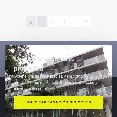
1
2
3
Conocé el valor de tu
propiedad
Obtené una tasación precisa y sin compromiso,
respaldada por datos actualizados del mercado y
nuestra experiencia.
SOLICITAR TASACIÓN SIN COSTO