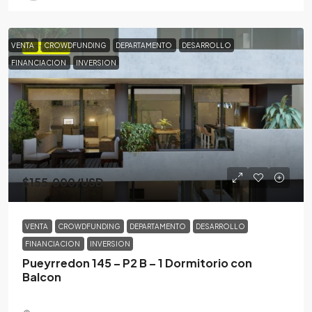
VENTA
CROWDFUNDING
DEPARTAMENTO
DESARROLLO
DESTACADA
FINANCIACION
INVERSION
$155,000
/USD
VENTA
CROWDFUNDING
DEPARTAMENTO
DESARROLLO
FINANCIACION
INVERSION
Pueyrredon 145 – P2 B – 1 Dormitorio con
Balcon