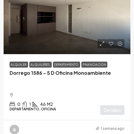
$530,000
/ARS
ALQUILER
ALQUILERES
DEPARTAMENTO
FINANCIACION
Dorrego 1586 – 5 D Oficina Monoambiente
0
1
46
M2
DEPARTAMENTO, OFICINA
Detalles
1 semana ago