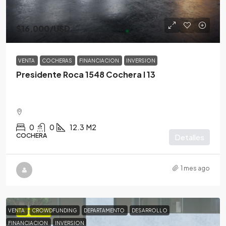
$16,000
/USD
VENTA
COCHERAS
FINANCIACION
INVERSION
Presidente Roca 1548 Cochera I 13
0
0
12.3
M2
COCHERA
Detalles
1 mes ago
VENTA
CROWDFUNDING
DEPARTAMENTO
DESARROLLO
DESTACADA
FINANCIACION
INVERSION