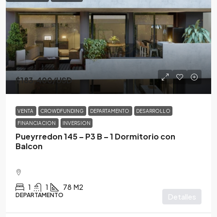
$183,400
/USD
VENTA
CROWDFUNDING
DEPARTAMENTO
DESARROLLO
FINANCIACION
INVERSION
Pueyrredon 145 – P3 B – 1 Dormitorio con
Balcon
1
1
78
M2
DEPARTAMENTO
Detalles