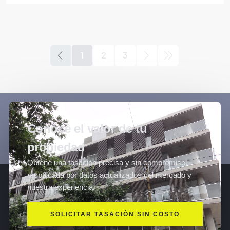
1
2
3
Conocé el valor de tu
propiedad
Obtené una tasación precisa y sin compromiso,
respaldada por datos actualizados del mercado y
nuestra experiencia.
SOLICITAR TASACIÓN SIN COSTO