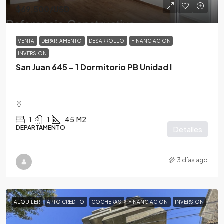
$69,500
/USD
VENTA
DEPARTAMENTO
DESARROLLO
FINANCIACION
INVERSION
San Juan 645 – 1 Dormitorio PB Unidad I
1
1
45
M2
DEPARTAMENTO
Detalles
3 días ago
ALQUILER
APTO CREDITO
COCHERAS
FINANCIACION
INVERSION