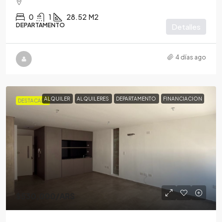
0
1
28.52
M2
DEPARTAMENTO
Detalles
4 días ago
ALQUILER
ALQUILERES
DEPARTAMENTO
FINANCIACION
DESTACADA
$530,000
/ARS