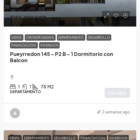
$155,000
/USD
VENTA
CROWDFUNDING
DEPARTAMENTO
DESARROLLO
FINANCIACION
INVERSION
Pueyrredon 145 – P2 B – 1 Dormitorio con
Balcon
1
1
78
M2
DEPARTAMENTO
Detalles
2 semanas ago
VENTA
DEPARTAMENTO
DESARROLLO
FINANCIACION
INVERSION