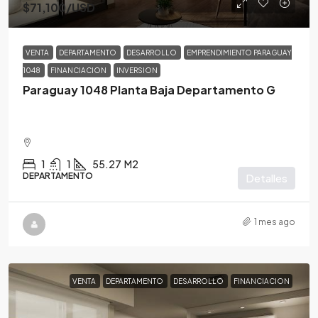
$71,100
/USD
VENTA
DEPARTAMENTO
DESARROLLO
EMPRENDIMIENTO PARAGUAY
1048
FINANCIACION
INVERSION
Paraguay 1048 Planta Baja Departamento G
1
1
55.27
M2
DEPARTAMENTO
Detalles
1 mes ago
VENTA
DEPARTAMENTO
DESARROLLO
FINANCIACION