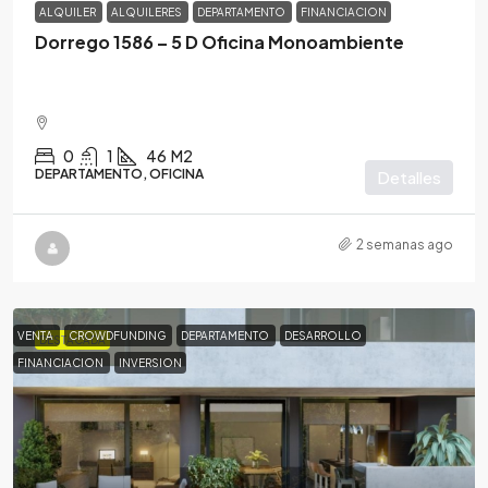
ALQUILER
ALQUILERES
DEPARTAMENTO
FINANCIACION
Dorrego 1586 – 5 D Oficina Monoambiente
0
1
46
M2
DEPARTAMENTO, OFICINA
Detalles
2 semanas ago
VENTA
CROWDFUNDING
DEPARTAMENTO
DESARROLLO
DESTACADA
FINANCIACION
INVERSION