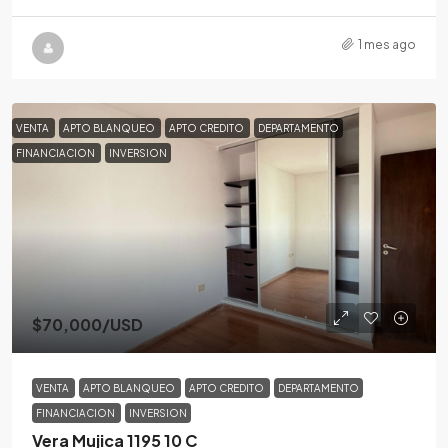
1 mes ago
VENTA
APTO BLANQUEO
APTO CREDITO
DEPARTAMENTO
FINANCIACION
INVERSION
$70,000
/USD
VENTA
APTO BLANQUEO
APTO CREDITO
DEPARTAMENTO
FINANCIACION
INVERSION
Vera Mujica 1195 10 C