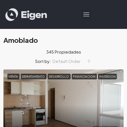
Amoblado
345 Propiedades
Default Order
Sort by:
VENTA
DEPARTAMENTO
DESARROLLO
FINANCIACION
INVERSION