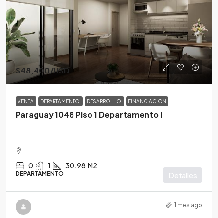
$48,400
/USD
VENTA
DEPARTAMENTO
DESARROLLO
FINANCIACION
Paraguay 1048 Piso 1 Departamento I
0
1
30.98
M2
DEPARTAMENTO
Detalles
1 mes ago