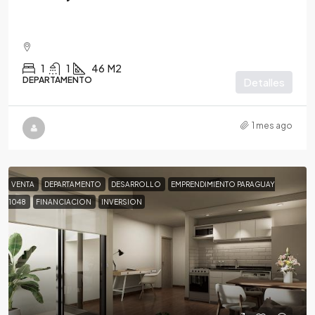
1
1
46
M2
DEPARTAMENTO
Detalles
1 mes ago
VENTA
DEPARTAMENTO
DESARROLLO
EMPRENDIMIENTO PARAGUAY
1048
FINANCIACION
INVERSION