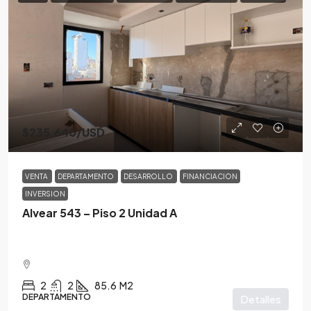
$235,640
/USD
VENTA
DEPARTAMENTO
DESARROLLO
FINANCIACION
INVERSION
Alvear 543 – Piso 2 Unidad A
2
2
85.6
M2
DEPARTAMENTO
Detalles