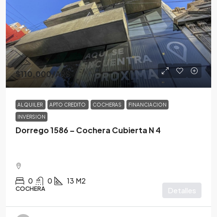
$110,000
/ARS
ALQUILER
APTO CREDITO
COCHERAS
FINANCIACION
INVERSION
Dorrego 1586 – Cochera Cubierta N 4
0
0
13
M2
COCHERA
Detalles