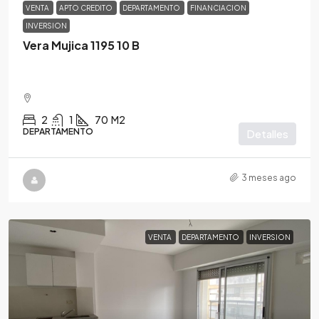
VENTA
APTO CREDITO
DEPARTAMENTO
FINANCIACION
INVERSION
Vera Mujica 1195 10 B
2
1
70
M2
DEPARTAMENTO
Detalles
3 meses ago
VENTA
DEPARTAMENTO
INVERSION