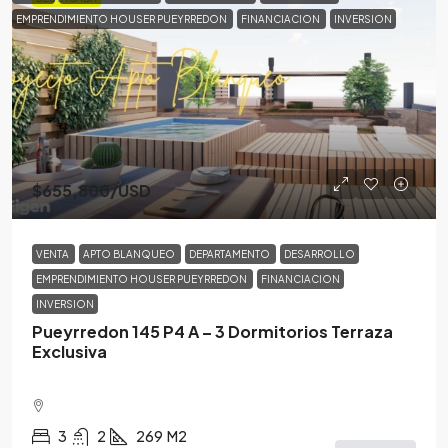
EMPRENDIMIENTO HOUSER PUEYRREDON
FINANCIACION
INVERSION
$655,800
/USD
VENTA
APTO BLANQUEO
DEPARTAMENTO
DESARROLLO
EMPRENDIMIENTO HOUSER PUEYRREDON
FINANCIACION
INVERSION
Pueyrredon 145 P4 A – 3 Dormitorios Terraza
Exclusiva
3
2
269
M2