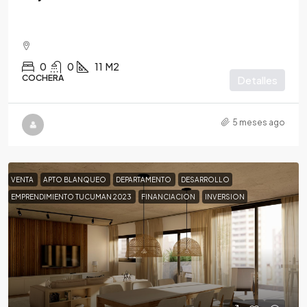
0
0
11
M2
COCHERA
Detalles
5 meses ago
VENTA
APTO BLANQUEO
DEPARTAMENTO
DESARROLLO
EMPRENDIMIENTO TUCUMAN 2023
FINANCIACION
INVERSION