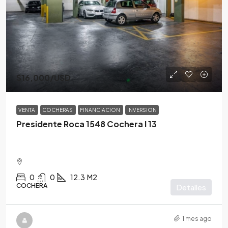
$16,000
/USD
VENTA
COCHERAS
FINANCIACION
INVERSION
Presidente Roca 1548 Cochera I 13
0
0
12.3
M2
COCHERA
Detalles
1 mes ago