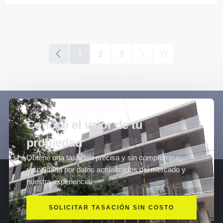
1
2
3
Conocé el valor de tu
propiedad
Obtené una tasación precisa y sin compromiso,
respaldada por datos actualizados del mercado y
nuestra experiencia.
SOLICITAR TASACIÓN SIN COSTO