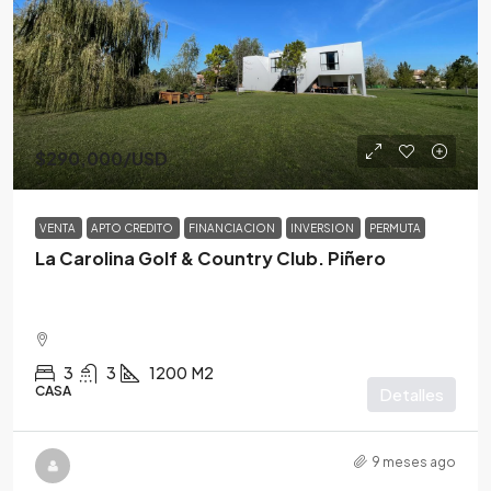
$290,000
/USD
VENTA
APTO CREDITO
FINANCIACION
INVERSION
PERMUTA
La Carolina Golf & Country Club. Piñero
3
3
1200
M2
CASA
Detalles
9 meses ago