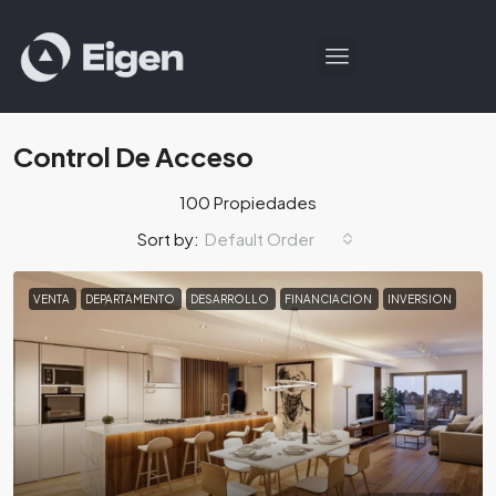
Control De Acceso
100 Propiedades
Default Order
Sort by:
VENTA
DEPARTAMENTO
DESARROLLO
FINANCIACION
INVERSION