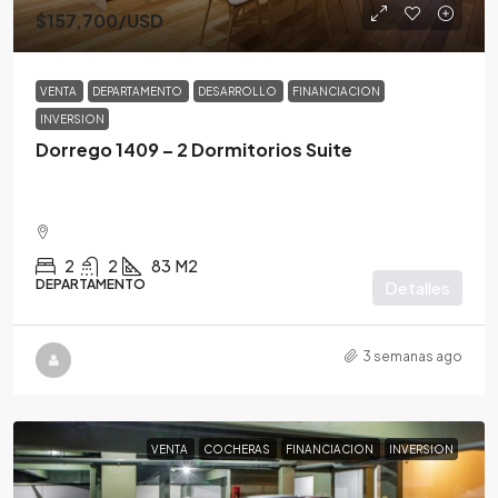
$157,700
/USD
VENTA
DEPARTAMENTO
DESARROLLO
FINANCIACION
INVERSION
Dorrego 1409 – 2 Dormitorios Suite
2
2
83
M2
DEPARTAMENTO
Detalles
3 semanas ago
VENTA
COCHERAS
FINANCIACION
INVERSION