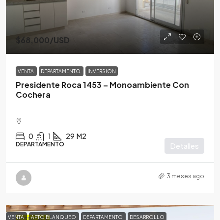
$68,000
/USD
VENTA
DEPARTAMENTO
INVERSION
Presidente Roca 1453 – Monoambiente Con
Cochera
0
1
29
M2
DEPARTAMENTO
Detalles
3 meses ago
VENTA
APTO BLANQUEO
DEPARTAMENTO
DESARROLLO
DESTACADA