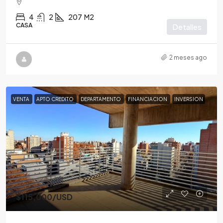
4
2
207
M2
CASA
Detalles
2 meses ago
VENTA
APTO CREDITO
DEPARTAMENTO
FINANCIACION
INVERSION
$115,000
/USD