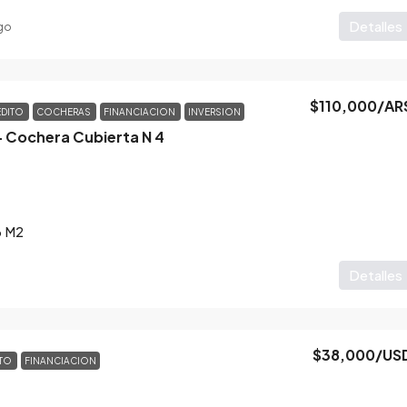
Detalles
ago
$110,000
/AR
EDITO
COCHERAS
FINANCIACION
INVERSION
– Cochera Cubierta N 4
3
M2
Detalles
$38,000
/US
NTO
FINANCIACION