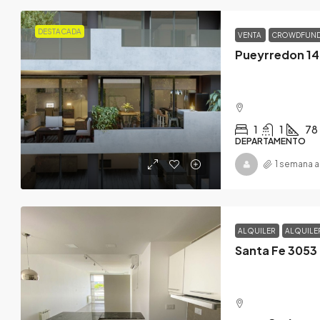
DESTACADA
VENTA
CROWDFUN
1
1
78
DEPARTAMENTO
1 semana 
ALQUILER
ALQUILE