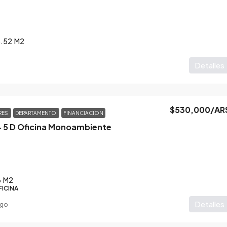
.52
M2
Detalles
$530,000
/AR
RES
DEPARTAMENTO
FINANCIACION
– 5 D Oficina Monoambiente
6
M2
ICINA
Detalles
ago