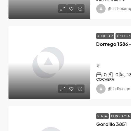
22 horas 
ALQUILER
APTO CR
Dorrego 1586 
0
0
1
COCHERA
2 días ago
VENTA
DEPARTAME
Gordillo 3851