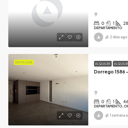
0
1
28
DEPARTAMENTO
2 días ago
DESTACADA
ALQUILER
ALQUILE
Dorrego 1586 
0
1
4
DEPARTAMENTO, OF
1 semana 