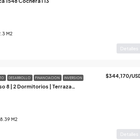
a 1548 Cochera I 13
2.3
M2
Detalles
$344,170
/US
NTO
DESARROLLO
FINANCIACION
INVERSION
Alvear 543 – Piso 8 | 2 Dormitorios | Terraza exclusiva
58.39
M2
Detalles