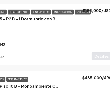
$155,000
/US
DING
DEPARTAMENTO
DESARROLLO
FINANCIACION
INVERSION
Pueyrredon 145 – P2 B – 1 Dormitorio con Balcon
M2
Detalles
ago
$435,000
/AR
RES
DEPARTAMENTO
Santa Fe 3053 Piso 10 B – Monoambiente Con Amenities