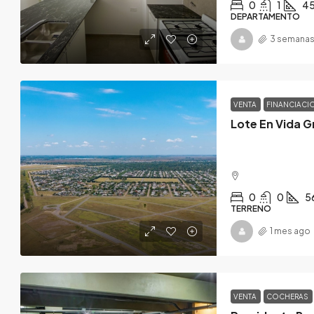
0
1
4
DEPARTAMENTO
3 semanas
VENTA
FINANCIACI
Lote En Vida G
0
0
5
TERRENO
1 mes ago
VENTA
COCHERAS