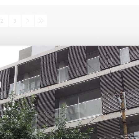
2
3
u
aldada
ncia.