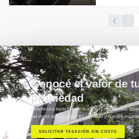
1
Conocé el valor de t
propiedad
Obtené una tasación precisa y sin compromiso, resp
por datos actualizados del mercado y nuestra experie
SOLICITAR TASACIÓN SIN COSTO