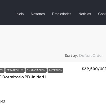
Inicio
Nosotros
Propiedades
Noticias
Cont
Default Order
Sort by:
$69,500
/US
NTO
DESARROLLO
FINANCIACION
INVERSION
 1 Dormitorio PB Unidad I
M2