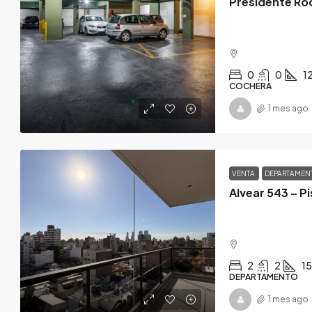
Presidente Roc
0
0
1
COCHERA
1 mes ago
VENTA
DEPARTAME
2
2
1
DEPARTAMENTO
1 mes ago