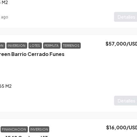
5
M2
Detalles
 ago
$57,000
/US
ON
INVERSION
LOTES
PERMUTA
TERRENOS
reen Barrio Cerrado Funes
65
M2
Detalles
$16,000
/US
FINANCIACION
INVERSION