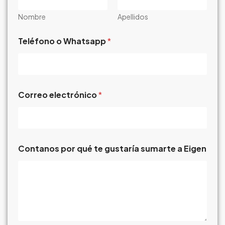
Nombre
Apellidos
Teléfono o Whatsapp
*
Correo electrónico
*
a
Contanos por qué te gustaría sumarte a Eigen
N
o
m
b
r
e
i
d