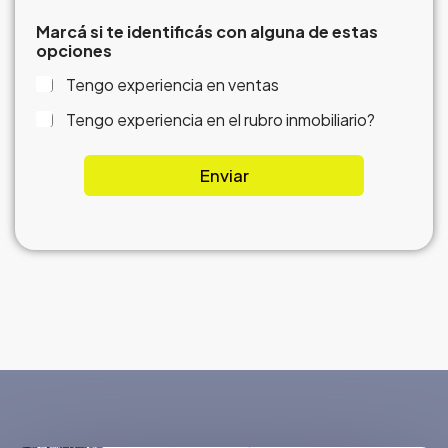
e
n
Marcá si te identificás con alguna de estas
t
opciones
i
f
Tengo experiencia en ventas
i
c
Tengo experiencia en el rubro inmobiliario?
á
s
Enviar