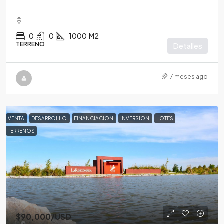
0
0
1000
M2
TERRENO
Detalles
7 meses ago
VENTA
DESARROLLO
FINANCIACION
INVERSION
LOTES
TERRENOS
$90,000
/USD