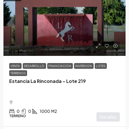
$90,000
/USD
VENTA
DESARROLLO
FINANCIACION
INVERSION
LOTES
TERRENOS
Estancia La Rinconada – Lote 219
0
0
1000
M2
TERRENO
Detalles