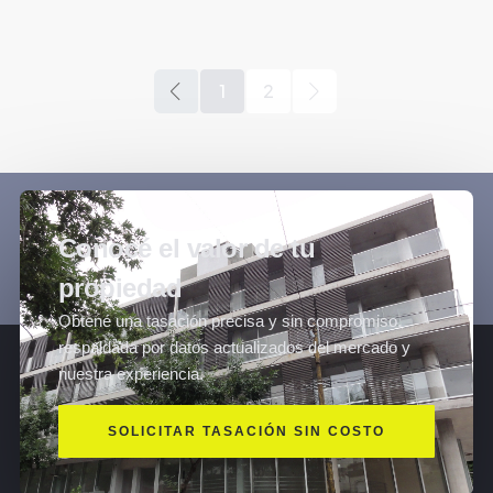
1
2
Conocé el valor de tu
propiedad
Obtené una tasación precisa y sin compromiso,
respaldada por datos actualizados del mercado y
nuestra experiencia.
SOLICITAR TASACIÓN SIN COSTO