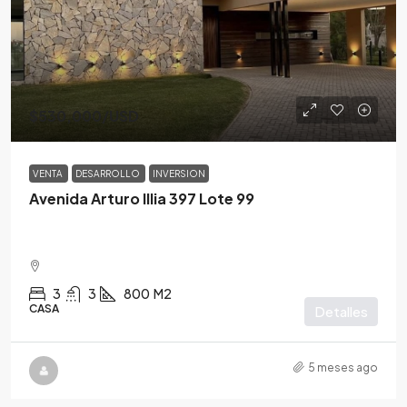
$530,000
/USD
VENTA
DESARROLLO
INVERSION
Avenida Arturo Illia 397 Lote 99
3
3
800
M2
CASA
Detalles
5 meses ago