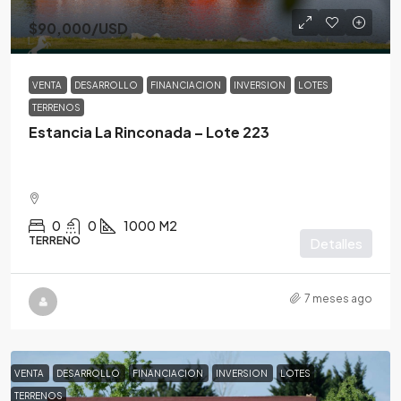
$90,000
/USD
VENTA
DESARROLLO
FINANCIACION
INVERSION
LOTES
TERRENOS
Estancia La Rinconada – Lote 223
0
0
1000
M2
TERRENO
Detalles
7 meses ago
VENTA
DESARROLLO
FINANCIACION
INVERSION
LOTES
TERRENOS