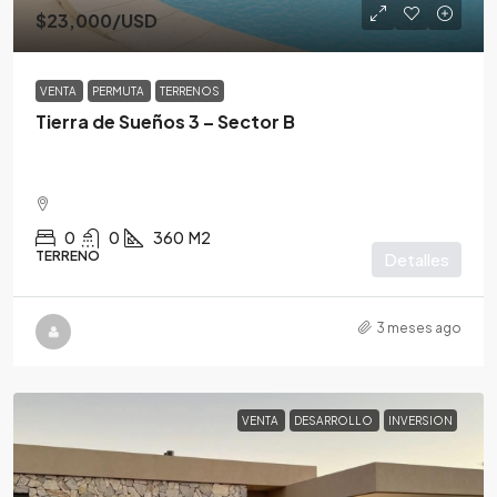
$23,000
/USD
VENTA
PERMUTA
TERRENOS
Tierra de Sueños 3 – Sector B
0
0
360
M2
TERRENO
Detalles
3 meses ago
VENTA
DESARROLLO
INVERSION