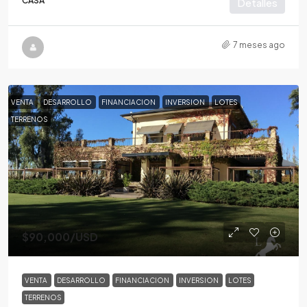
CASA
Detalles
7 meses ago
VENTA
DESARROLLO
FINANCIACION
INVERSION
LOTES
TERRENOS
$90,000
/USD
VENTA
DESARROLLO
FINANCIACION
INVERSION
LOTES
TERRENOS