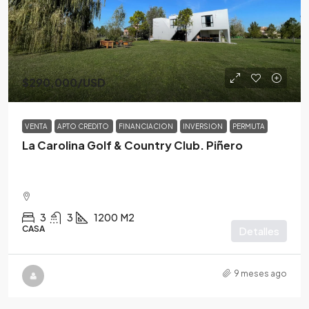
$290,000
/USD
VENTA
APTO CREDITO
FINANCIACION
INVERSION
PERMUTA
La Carolina Golf & Country Club. Piñero
3
3
1200
M2
CASA
Detalles
9 meses ago