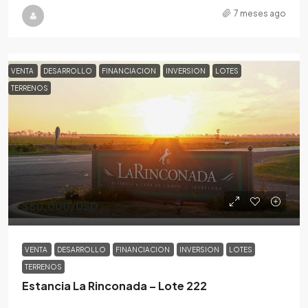
7 meses ago
VENTA
DESARROLLO
FINANCIACION
INVERSION
LOTES
TERRENOS
$80,000
/USD
VENTA
DESARROLLO
FINANCIACION
INVERSION
LOTES
TERRENOS
Estancia La Rinconada – Lote 222