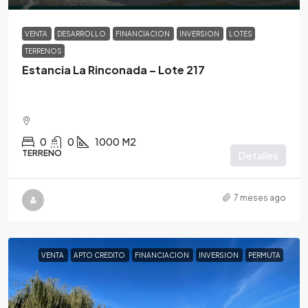
VENTA
DESARROLLO
FINANCIACION
INVERSION
LOTES
TERRENOS
Estancia La Rinconada – Lote 217
0
0
1000
M2
TERRENO
Detalles
7 meses ago
VENTA
APTO CREDITO
FINANCIACION
INVERSION
PERMUTA