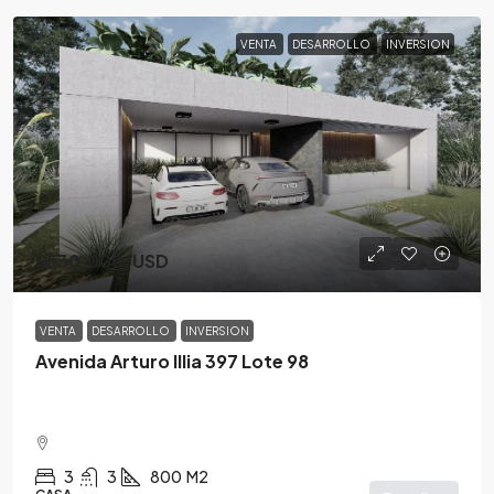
VENTA
DESARROLLO
INVERSION
$530,000
/USD
VENTA
DESARROLLO
INVERSION
Avenida Arturo Illia 397 Lote 98
3
3
800
M2