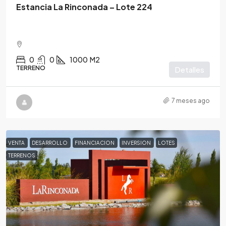
Estancia La Rinconada – Lote 224
0
0
1000
M2
TERRENO
Detalles
7 meses ago
VENTA
DESARROLLO
FINANCIACION
INVERSION
LOTES
TERRENOS