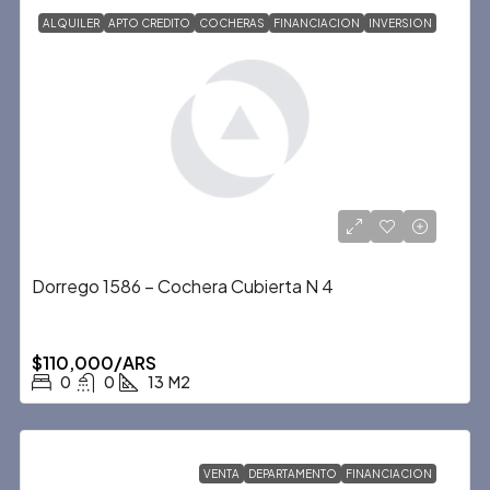
ALQUILER
APTO CREDITO
COCHERAS
FINANCIACION
INVERSION
Dorrego 1586 – Cochera Cubierta N 4
$110,000/ARS
0
0
13
M2
VENTA
DEPARTAMENTO
FINANCIACION