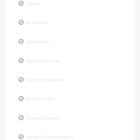
Alarma
Amenities
Amoblado
Apto Mascotas
Apto profesional
Área de relax
Área recreativa
Armarios Empotrados