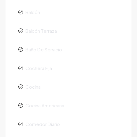
Balcón
Balcón Terraza
Baño De Servicio
Cochera Fija
Cocina
Cocina Americana
Comedor Diario