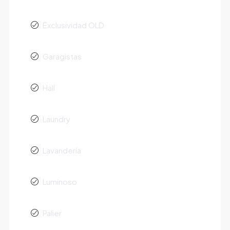
Exclusividad OLD
Garagistas
Hall
Laundry
Lavandería
Luminoso
Palier