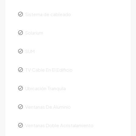
Sistema de cableado
Solarium
SUM
TV Cable En El Edificio
Ubicación Tranquila
Ventanas De Aluminio
Ventanas Doble Acristalamiento