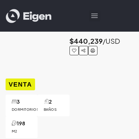
$440,239
/USD
VENTA
3
2
DORMITORIOS
BAÑOS
198
M2