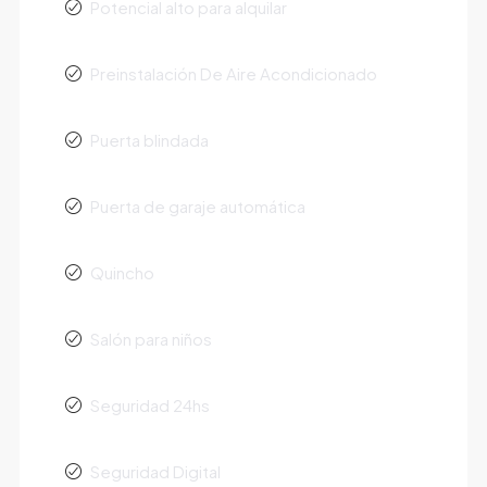
Potencial alto para alquilar
Preinstalación De Aire Acondicionado
Puerta blindada
Puerta de garaje automática
Quincho
Salón para niños
Seguridad 24hs
Seguridad Digital