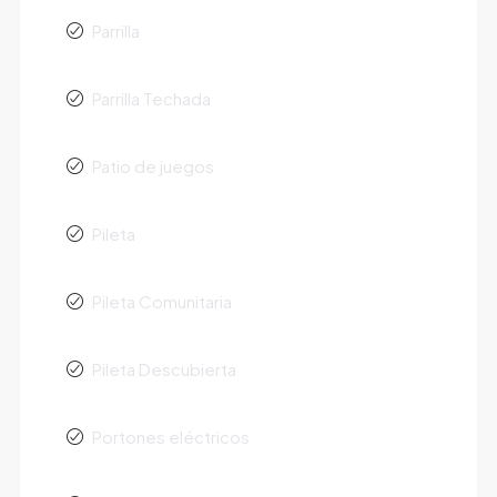
Parrilla
Parrilla Techada
Patio de juegos
Pileta
Pileta Comunitaria
Pileta Descubierta
Portones eléctricos