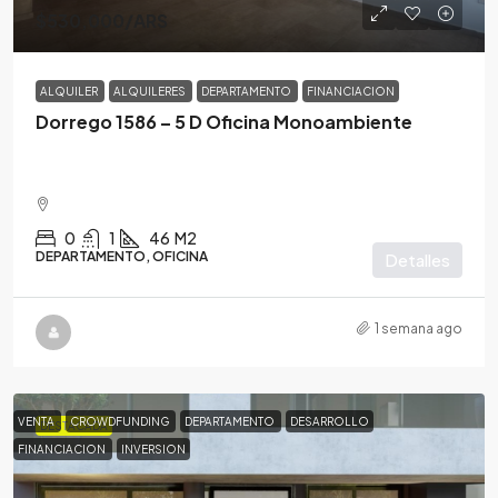
$530,000
/ARS
ALQUILER
ALQUILERES
DEPARTAMENTO
FINANCIACION
Dorrego 1586 – 5 D Oficina Monoambiente
0
1
46
M2
DEPARTAMENTO, OFICINA
Detalles
1 semana ago
VENTA
CROWDFUNDING
DEPARTAMENTO
DESARROLLO
DESTACADA
FINANCIACION
INVERSION