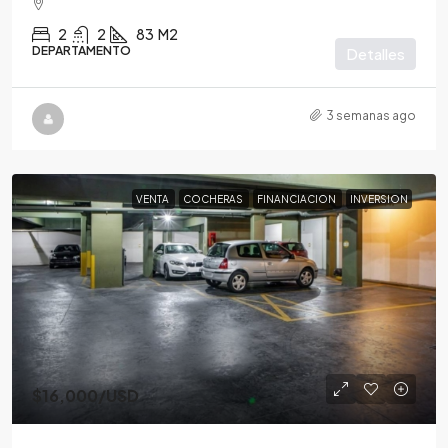
2
2
83
M2
DEPARTAMENTO
Detalles
3 semanas ago
VENTA
COCHERAS
FINANCIACION
INVERSION
$16,000
/USD