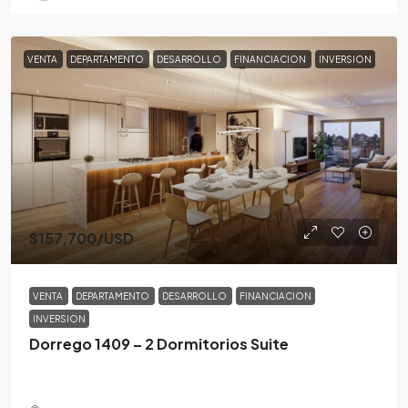
VENTA
DEPARTAMENTO
DESARROLLO
FINANCIACION
INVERSION
$157,700
/USD
VENTA
DEPARTAMENTO
DESARROLLO
FINANCIACION
INVERSION
Dorrego 1409 – 2 Dormitorios Suite