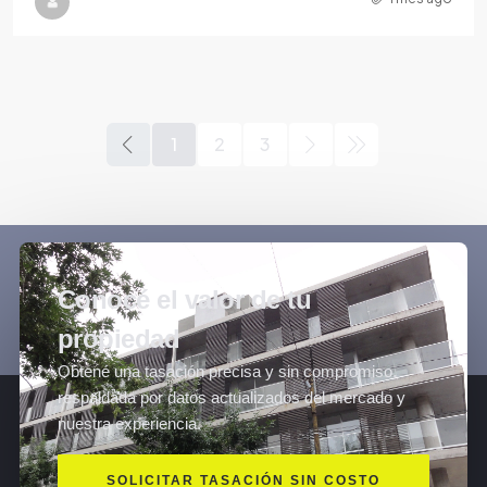
1
2
3
Conocé el valor de tu
propiedad
Obtené una tasación precisa y sin compromiso,
respaldada por datos actualizados del mercado y
nuestra experiencia.
SOLICITAR TASACIÓN SIN COSTO