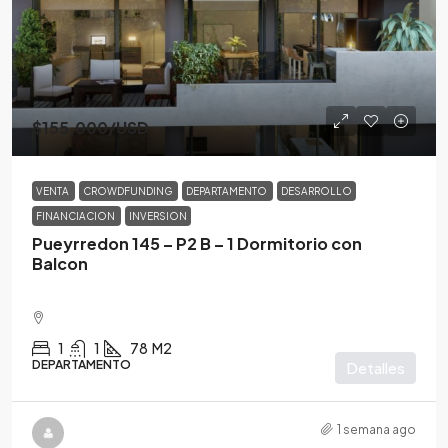
$155,000
/USD
VENTA
CROWDFUNDING
DEPARTAMENTO
DESARROLLO
FINANCIACION
INVERSION
Pueyrredon 145 – P2 B – 1 Dormitorio con
Balcon
1
1
78
M2
DEPARTAMENTO
Detalles
1 semana ago