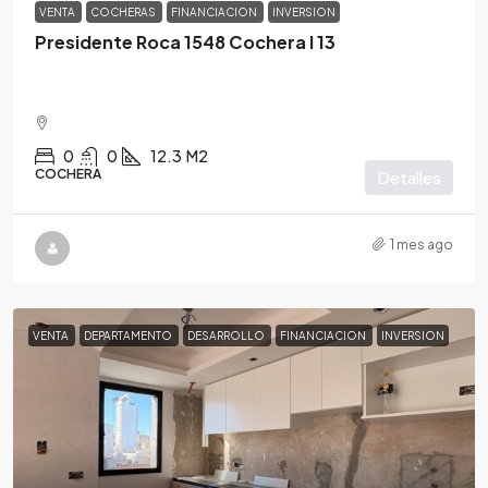
VENTA
COCHERAS
FINANCIACION
INVERSION
Presidente Roca 1548 Cochera I 13
0
0
12.3
M2
COCHERA
Detalles
1 mes ago
VENTA
DEPARTAMENTO
DESARROLLO
FINANCIACION
INVERSION