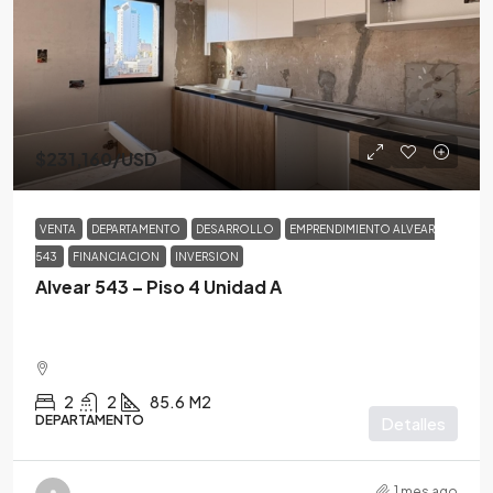
$231,160
/USD
VENTA
DEPARTAMENTO
DESARROLLO
EMPRENDIMIENTO ALVEAR
543
FINANCIACION
INVERSION
Alvear 543 – Piso 4 Unidad A
2
2
85.6
M2
DEPARTAMENTO
Detalles
1 mes ago