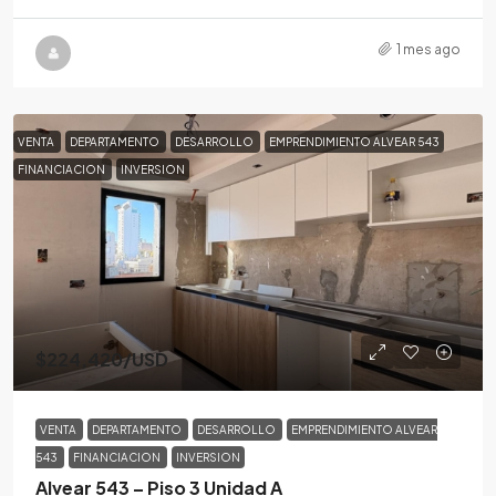
1 mes ago
VENTA
DEPARTAMENTO
DESARROLLO
EMPRENDIMIENTO ALVEAR 543
FINANCIACION
INVERSION
$224,420
/USD
VENTA
DEPARTAMENTO
DESARROLLO
EMPRENDIMIENTO ALVEAR
543
FINANCIACION
INVERSION
Alvear 543 – Piso 3 Unidad A