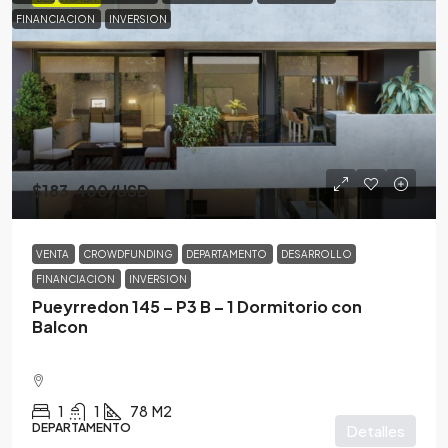
FINANCIACION
INVERSION
$183,400
/USD
VENTA
CROWDFUNDING
DEPARTAMENTO
DESARROLLO
FINANCIACION
INVERSION
Pueyrredon 145 – P3 B – 1 Dormitorio con
Balcon
1
1
78
M2
DEPARTAMENTO
Detalles