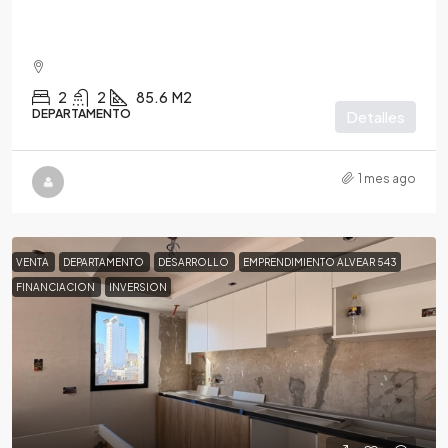
2
2
85.6
M2
DEPARTAMENTO
Detalles
1 mes ago
VENTA
DEPARTAMENTO
DESARROLLO
EMPRENDIMIENTO ALVEAR 543
FINANCIACION
INVERSION