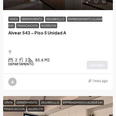
$235,640
/USD
VENTA
DEPARTAMENTO
DESARROLLO
EMPRENDIMIENTO ALVEAR
543
FINANCIACION
INVERSION
Alvear 543 – Piso 5 Unidad A
2
2
85.6
M2
DEPARTAMENTO
Detalles
1 mes ago
VENTA
DEPARTAMENTO
DESARROLLO
EMPRENDIMIENTO ALVEAR 543
FINANCIACION
INVERSION