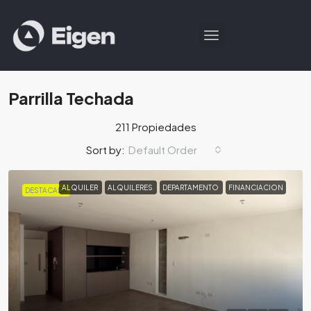
Parrilla Techada
211 Propiedades
Default Order
Sort by:
ALQUILER
ALQUILERES
DEPARTAMENTO
FINANCIACION
DESTACADA