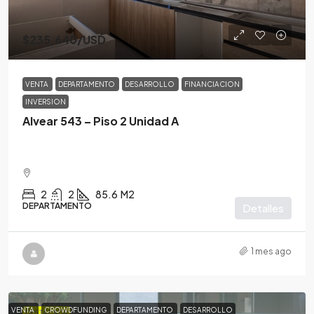
$235,640
/USD
VENTA
DEPARTAMENTO
DESARROLLO
FINANCIACION
INVERSION
Alvear 543 – Piso 2 Unidad A
2
2
85.6
M2
DEPARTAMENTO
Detalles
1 mes ago
VENTA
CROWDFUNDING
DEPARTAMENTO
DESARROLLO
DESTACADA