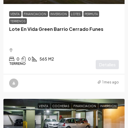
VENTA
FINANCIACION
INVERSION
LOTES
PERMUTA
TERRENOS
Lote En Vida Green Barrio Cerrado Funes
0
0
565
M2
TERRENO
Detalles
1 mes ago
VENTA
COCHERAS
FINANCIACION
INVERSION