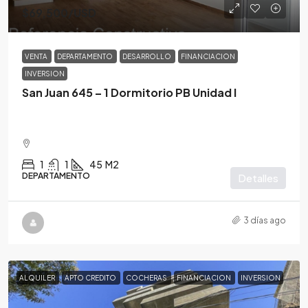
$69,500
/USD
VENTA
DEPARTAMENTO
DESARROLLO
FINANCIACION
INVERSION
San Juan 645 – 1 Dormitorio PB Unidad I
1
1
45
M2
DEPARTAMENTO
Detalles
3 días ago
ALQUILER
APTO CREDITO
COCHERAS
FINANCIACION
INVERSION