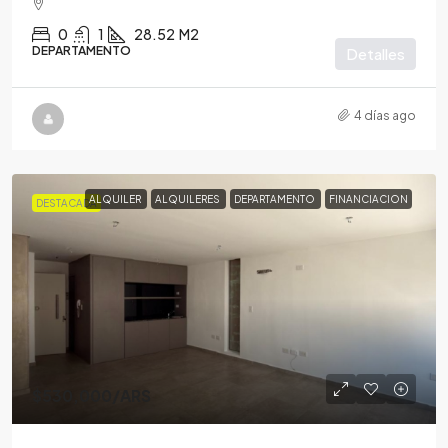
0
1
28.52
M2
DEPARTAMENTO
Detalles
4 días ago
ALQUILER
ALQUILERES
DEPARTAMENTO
FINANCIACION
DESTACADA
$530,000
/ARS