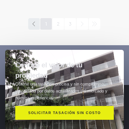
1
2
3
Conocé el valor de tu
propiedad
Obtené una tasación precisa y sin compromiso,
respaldada por datos actualizados del mercado y
nuestra experiencia.
SOLICITAR TASACIÓN SIN COSTO