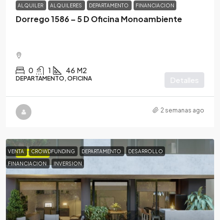
ALQUILER
ALQUILERES
DEPARTAMENTO
FINANCIACION
Dorrego 1586 – 5 D Oficina Monoambiente
0
1
46
M2
DEPARTAMENTO, OFICINA
Detalles
2 semanas ago
VENTA
CROWDFUNDING
DEPARTAMENTO
DESARROLLO
DESTACADA
FINANCIACION
INVERSION