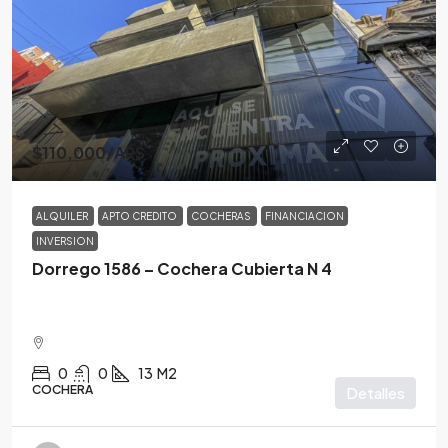
$110,000
/ARS
ALQUILER
APTO CREDITO
COCHERAS
FINANCIACION
INVERSION
Dorrego 1586 – Cochera Cubierta N 4
0
0
13
M2
COCHERA
Detalles