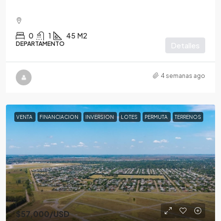
0
1
45
M2
DEPARTAMENTO
Detalles
4 semanas ago
VENTA
FINANCIACION
INVERSION
LOTES
PERMUTA
TERRENOS
$57,000
/USD