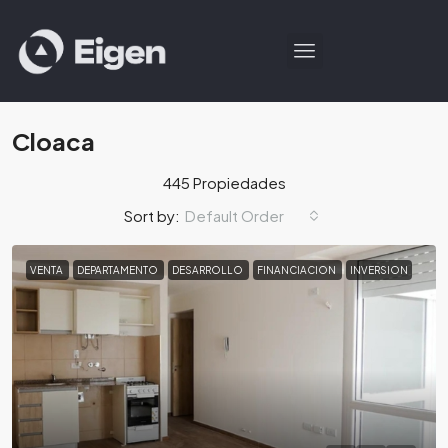
Cloaca
445 Propiedades
Default Order
Sort by:
VENTA
DEPARTAMENTO
DESARROLLO
FINANCIACION
INVERSION