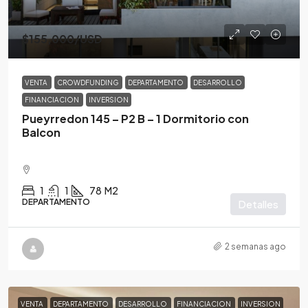
$155,000
/USD
VENTA
CROWDFUNDING
DEPARTAMENTO
DESARROLLO
FINANCIACION
INVERSION
Pueyrredon 145 – P2 B – 1 Dormitorio con
Balcon
1
1
78
M2
DEPARTAMENTO
Detalles
2 semanas ago
VENTA
DEPARTAMENTO
DESARROLLO
FINANCIACION
INVERSION