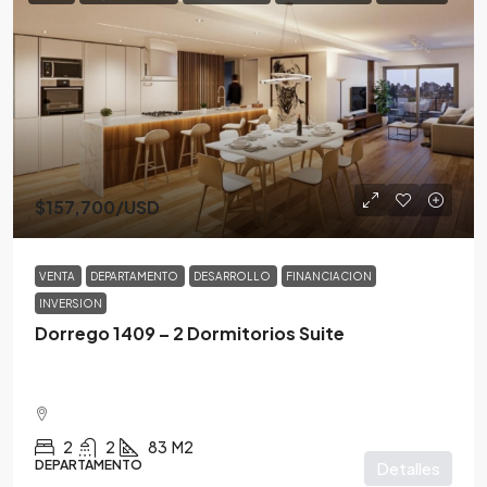
$157,700
/USD
VENTA
DEPARTAMENTO
DESARROLLO
FINANCIACION
INVERSION
Dorrego 1409 – 2 Dormitorios Suite
2
2
83
M2
DEPARTAMENTO
Detalles