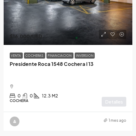
$16,000
/USD
VENTA
COCHERAS
FINANCIACION
INVERSION
Presidente Roca 1548 Cochera I 13
0
0
12.3
M2
COCHERA
Detalles
1 mes ago