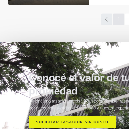
1
Conocé el valor de t
propiedad
Obtené una tasación precisa y sin compromiso, resp
por datos actualizados del mercado y nuestra experie
SOLICITAR TASACIÓN SIN COSTO