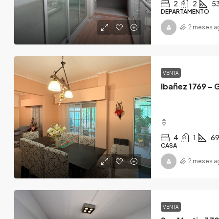
2
2
5
DEPARTAMENTO
2 meses a
VENTA
Ibañez 1769 – 
4
1
6
CASA
2 meses a
VENTA