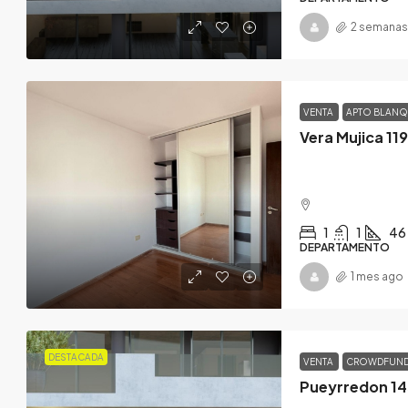
2 semanas
VENTA
APTO BLAN
Vera Mujica 119
1
1
46
DEPARTAMENTO
1 mes ago
DESTACADA
VENTA
CROWDFUN