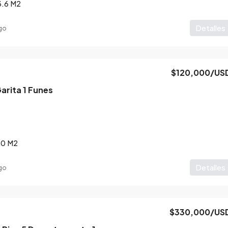
3.6
M2
Detalles
go
$120,000
/US
Garita 1 Funes
90
M2
Detalles
go
$330,000
/US