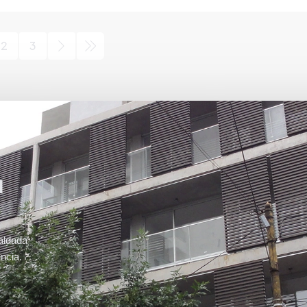
2
3
u
aldada
ncia.