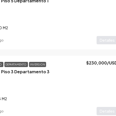
0 Piso 5 Departamento 1
0
M2
Detalles
go
$230,000
/US
TO
DEPARTAMENTO
INVERSION
0 Piso 3 Departamento 3
3
M2
Detalles
go