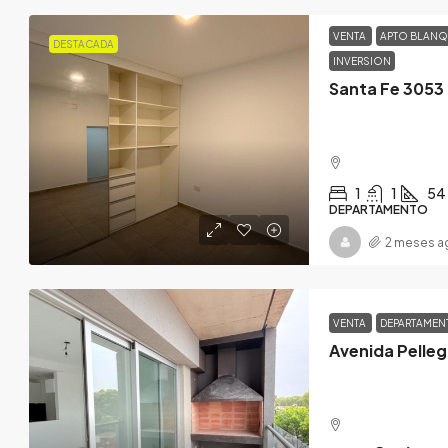
VENTA
APTO BLAN
DESTACADA
INVERSION
1
1
54
DEPARTAMENTO
2 meses a
VENTA
DEPARTAME
Avenida Pelleg