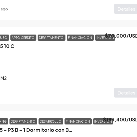
Detalles
 ago
$70,000
/US
QUEO
APTO CREDITO
DEPARTAMENTO
FINANCIACION
INVERSION
5 10 C
M2
Detalles
$183,400
/US
DING
DEPARTAMENTO
DESARROLLO
FINANCIACION
INVERSION
Pueyrredon 145 – P3 B – 1 Dormitorio con Balcon