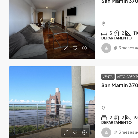
San Martin 37
3
2
11
DEPARTAMENTO
3 meses a
VENTA
APTO CREDI
San Martin 37
2
2
9
DEPARTAMENTO
3 meses a