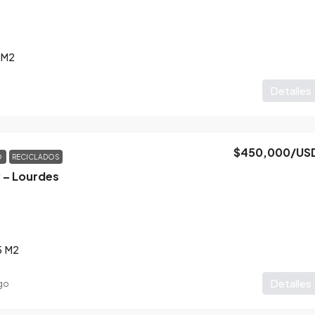
M2
Detalles
$450,000
/US
O
RECICLADOS
 – Lourdes
5
M2
Detalles
go