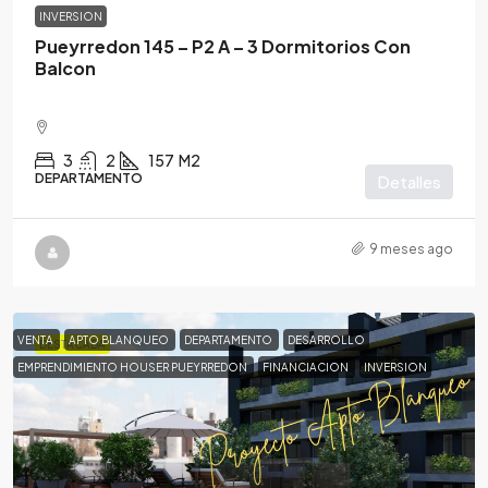
INVERSION
Pueyrredon 145 – P2 A – 3 Dormitorios Con
Balcon
3
2
157
M2
DEPARTAMENTO
Detalles
9 meses ago
VENTA
APTO BLANQUEO
DEPARTAMENTO
DESARROLLO
DESTACADA
EMPRENDIMIENTO HOUSER PUEYRREDON
FINANCIACION
INVERSION