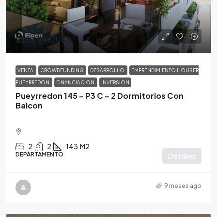
$337,746
/USD
VENTA
CROWDFUNDING
DESARROLLO
EMPRENDIMIENTO HOUSER
PUEYRREDON
FINANCIACION
INVERSION
Pueyrredon 145 – P3 C – 2 Dormitorios Con
Balcon
2
2
143
M2
DEPARTAMENTO
Detalles
9 meses ago