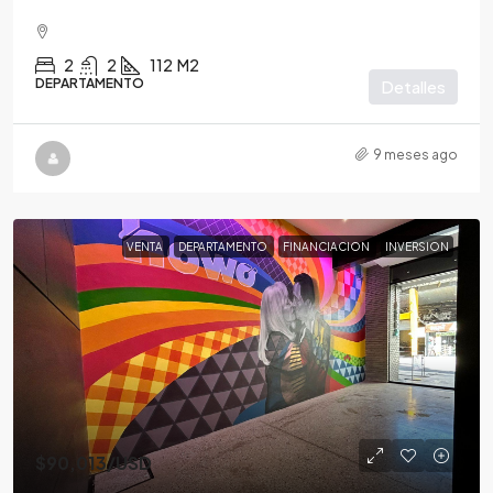
2
2
112
M2
DEPARTAMENTO
Detalles
9 meses ago
VENTA
DEPARTAMENTO
FINANCIACION
INVERSION
$90,013
/USD