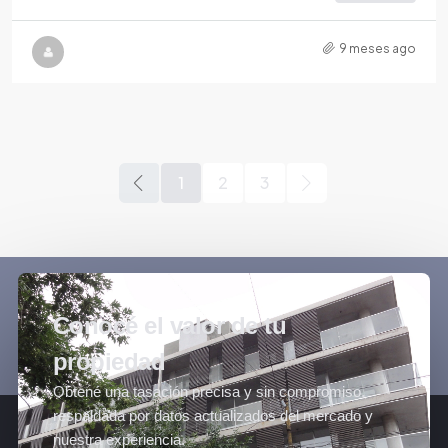
9 meses ago
1
2
3
Conocé el valor de tu
propiedad
Obtené una tasación precisa y sin compromiso,
respaldada por datos actualizados del mercado y
nuestra experiencia.