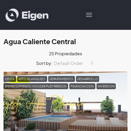
Agua Caliente Central
25 Propiedades
Default Order
Sort by:
VENTA
APTO BLANQUEO
DEPARTAMENTO
DESARROLLO
DESTACADA
EMPRENDIMIENTO HOUSER PUEYRREDON
FINANCIACION
INVERSION