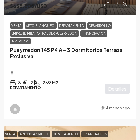
$655,800
/USD
VENTA
APTO BLANQUEO
DEPARTAMENTO
DESARROLLO
EMPRENDIMIENTO HOUSER PUEYRREDON
FINANCIACION
INVERSION
Pueyrredon 145 P4 A – 3 Dormitorios Terraza
Exclusiva
3
2
269
M2
DEPARTAMENTO
Detalles
4 meses ago
VENTA
APTO BLANQUEO
DEPARTAMENTO
FINANCIACION