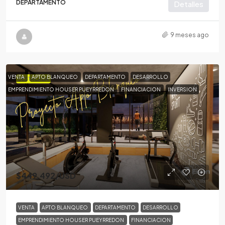
DEPARTAMENTO
Detalles
9 meses ago
VENTA
APTO BLANQUEO
DEPARTAMENTO
DESARROLLO
DESTACADA
EMPRENDIMIENTO HOUSER PUEYRREDON
FINANCIACION
INVERSION
$449,492
/USD
VENTA
APTO BLANQUEO
DEPARTAMENTO
DESARROLLO
EMPRENDIMIENTO HOUSER PUEYRREDON
FINANCIACION