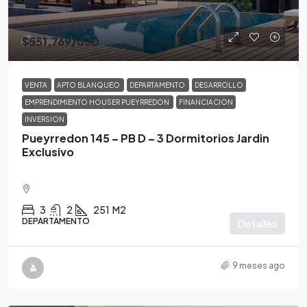
$551,769
/USD
VENTA
APTO BLANQUEO
DEPARTAMENTO
DESARROLLO
EMPRENDIMIENTO HOUSER PUEYRREDON
FINANCIACION
INVERSION
Pueyrredon 145 – PB D – 3 Dormitorios Jardin
Exclusivo
3
2
251
M2
DEPARTAMENTO
Detalles
9 meses ago