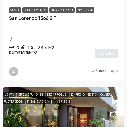
VENTA
DEPARTAMENTO
FINANCIACION
INVERSION
San Lorenzo 1366 2 F
0
1
33.4
M2
DEPARTAMENTO
Detalles
9 meses ago
VENTA
CROWDFUNDING
DESARROLLO
EMPRENDIMIENTO HOUSER
DESTACADA
PUEYRREDON
FINANCIACION
INVERSION