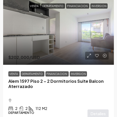
VENTA
DEPARTAMENTO
FINANCIACION
INVERSION
$202,000
/USD
VENTA
DEPARTAMENTO
FINANCIACION
INVERSION
Alem 1597 Piso 2 – 2 Dormitorios Suite Balcon
Aterrazado
2
2
112
M2
DEPARTAMENTO
Detalles