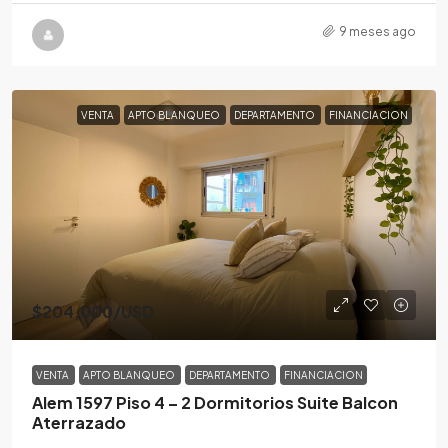
9 meses ago
VENTA
APTO BLANQUEO
DEPARTAMENTO
FINANCIACION
$204,000
/USD
VENTA
APTO BLANQUEO
DEPARTAMENTO
FINANCIACION
Alem 1597 Piso 4 – 2 Dormitorios Suite Balcon
Aterrazado