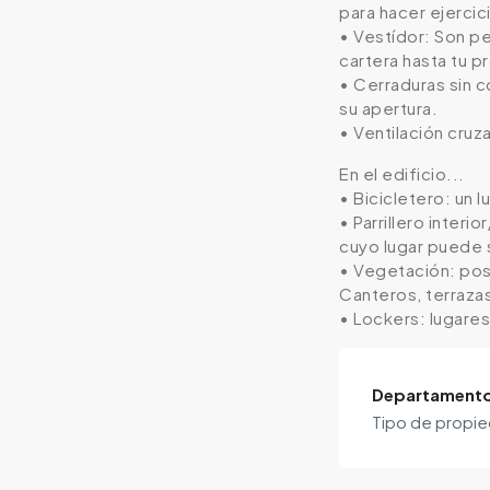
para hacer ejercic
• Vestídor: Son p
cartera hasta tu pr
• Cerraduras sin c
su apertura.
• Ventilación cru
En el edificio...
• Bicicletero: un 
• Parrillero interi
cuyo lugar puede 
• Vegetación: pose
Canteros, terraza
• Lockers: lugare
Departament
Tipo de propi