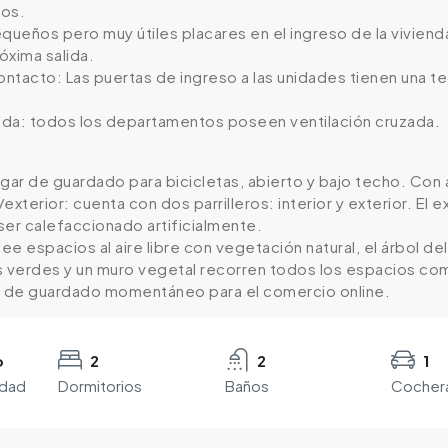
ios.
equeños pero muy útiles placares en el ingreso de la vivie
óxima salida.
ontacto: Las puertas de ingreso a las unidades tienen una 
zada: todos los departamentos poseen ventilación cruzada.
lugar de guardado para bicicletas, abierto y bajo techo. Con
or/exterior: cuenta con dos parrilleros: interior y exterior. E
ser calefaccionado artificialmente.
e espacios al aire libre con vegetación natural, el árbol del
s verdes y un muro vegetal recorren todos los espacios com
s de guardado momentáneo para el comercio online.
o
2
2
1
edad
Dormitorios
Baños
Cocher