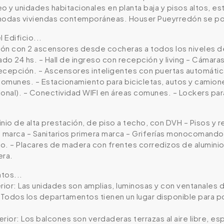
o y unidades habitacionales en planta baja y pisos altos, est
modas viviendas contemporáneas. Houser Pueyrredón se posi
 Edificio...
ón con 2 ascensores desde cocheras a todos los niveles de 
do 24 hs. – Hall de ingreso con recepción y living – Cámara
ecepción. – Ascensores inteligentes con puertas automáticas
 comunes. – Estacionamiento para bicicletas, autos y camio
ional). – Conectividad WIFI en áreas comunes. – Lockers p
nio de alta prestación, de piso a techo, con DVH – Pisos y 
a marca – Sanitarios primera marca – Griferías monocomand
. – Placares de madera con frentes corredizos de aluminio. 
era.
tos...
rior: Las unidades son amplias, luminosas y con ventanales d
: Todos los departamentos tienen un lugar disponible para
rior: Los balcones son verdaderas terrazas al aire libre, es