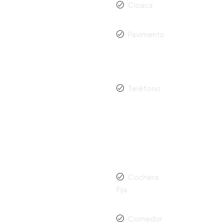
Cloaca
Pavimento
d
Teléfono
Cochera
Fija
Comedor