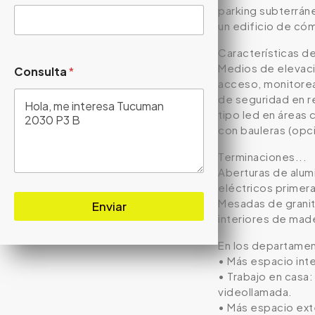
parking subterráne
un edificio de có
Características del
Medios de elevaci
Consulta
*
acceso, monitorea
de seguridad en r
tipo led en áreas
con bauleras (opc
Terminaciones...
Aberturas de alumi
eléctricos primer
Mesadas de granito
Enviar
interiores de mad
En los departamen
• Más espacio inte
• Trabajo en casa
videollamada.
• Más espacio exte