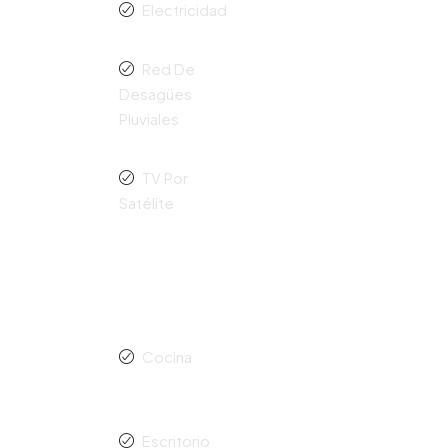
Electricidad
Red De
Desagües
Pluviales
TV Por
Satélite
Cocina
Escritorio