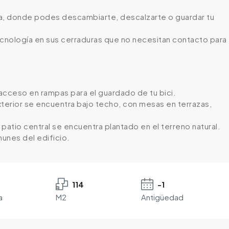
nda, donde podes descambiarte, descalzarte o guardar tu
tecnología en sus cerraduras que no necesitan contacto para
 acceso en rampas para el guardado de tu bici.
l exterior se encuentra bajo techo, con mesas en terrazas,
 patio central se encuentra plantado en el terreno natural.
unes del edificio.
114
-1
a
M2
Antigüedad