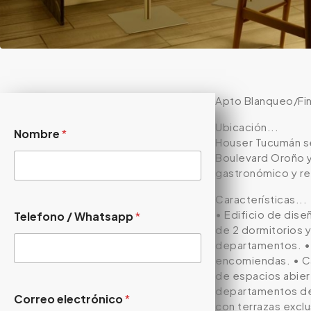
Apto Blanqueo/Fin
Ubicación...
Nombre
*
Houser Tucumán se 
Boulevard Oroño y 
gastronómico y re
Características...
• Edificio de dis
Telefono / Whatsapp
*
de 2 dormitorios y
departamentos. • P
encomiendas. • Cá
de espacios abiert
departamentos de 
Correo electrónico
*
con terrazas exclu