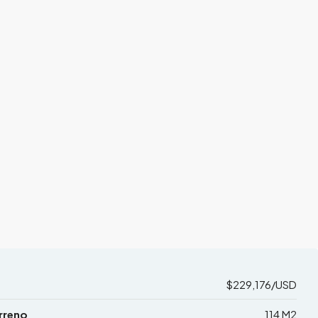
$229,176/USD
rreno
114 M2