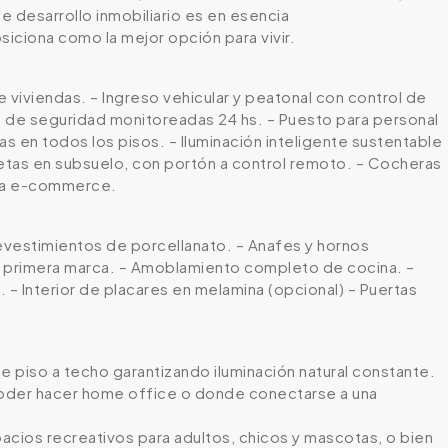
e desarrollo inmobiliario es en esencia
ciona como la mejor opción para vivir.
viviendas. – Ingreso vehicular y peatonal con control de
s de seguridad monitoreadas 24 hs. – Puesto para personal
 en todos los pisos. – Iluminación inteligente sustentable
netas en subsuelo, con portón a control remoto. – Cocheras
ara e-commerce.
revestimientos de porcellanato. – Anafes y hornos
o primera marca. – Amoblamiento completo de cocina. –
– Interior de placares en melamina (opcional) – Puertas
e piso a techo garantizando iluminación natural constante.
 poder hacer home office o donde conectarse a una
pacios recreativos para adultos, chicos y mascotas, o bien