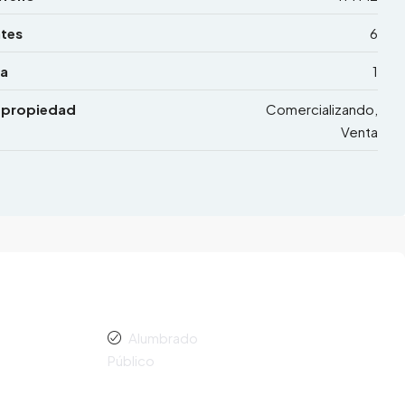
tes
6
a
1
 propiedad
Comercializando,
Venta
Alumbrado
Público