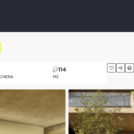
1
114
CHERA
M2