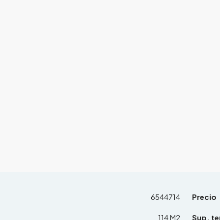
6544714
Precio
114 M2
Sup. te