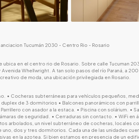
anciacion Tucumán 2030 - Centro Rio - Rosario
ubica en el centro rio de Rosario. Sobre calle Tucuman 203
Avenida Whellwright. A tan solo pasos del río Paraná, a 200
creativo de moda, una ubicación privilegiada en Rosario.
eño. • Cocheras subterráneas para vehículos pequeños, med
 duplex de 3 dormitorios • Balcones panorámicos con parrill
arrillero con asador a la estaca. • Piscina con solárium. • S
maras de seguridad. • Cerraduras sin contacto. • WiFi en á
os arbolados, un nivel subterráneo de cocheras, locales com
uno, dos y tres dormitorios. Cada una de las unidades cuent
sivas en la azotea. Si bien estamos en presencia de un edifi