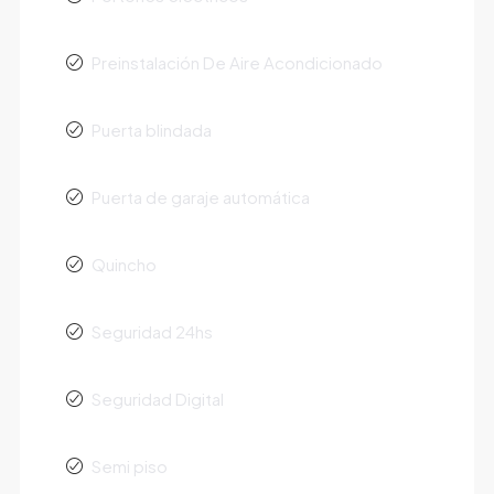
Preinstalación De Aire Acondicionado
Puerta blindada
Puerta de garaje automática
Quincho
Seguridad 24hs
Seguridad Digital
Semi piso