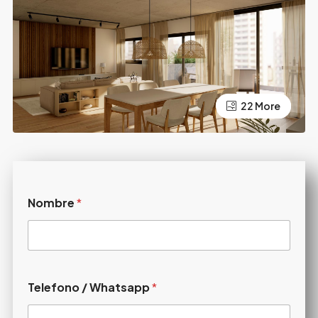
22 More
18 More
Nombre
*
Telefono / Whatsapp
*