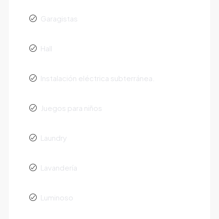
Garagistas
Hall
Instalación eléctrica subterránea.
Juegos para niños
Laundry
Lavandería
Luminoso