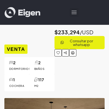
$233,294
/USD
Consultar por
whatsapp
VENTA
2
2
DORMITORIOS
BAÑOS
1
117
COCHERA
M2