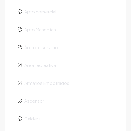
Apto comercial
Apto Mascotas
Área de servicio
Área recreativa
Armarios Empotrados
Ascensor
Caldera