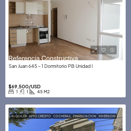
San Juan 645 – 1 Dormitorio PB Unidad I
$69,500/USD
1
1
45
M2
ALQUILER
APTO CREDITO
COCHERAS
FINANCIACION
INVERSION