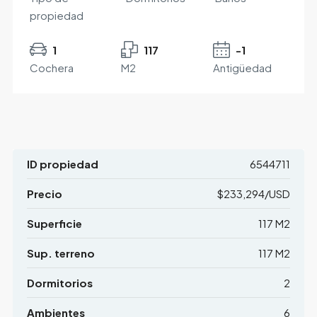
propiedad
1
117
-1
Cochera
M2
Antigüedad
ID propiedad
6544711
Precio
$233,294/USD
Superficie
117 M2
Sup. terreno
117 M2
Dormitorios
2
Ambientes
6