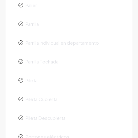
Palier
Parrilla
Parrilla individual en departamento
Parrilla Techada
Pileta
Pileta Cubierta
Pileta Descubierta
Portones eléctricos