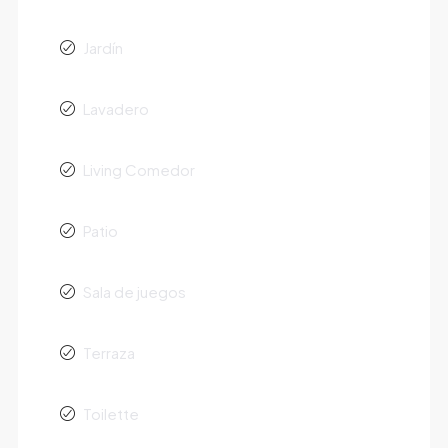
Jardín
Lavadero
Living Comedor
Patio
Sala de juegos
Terraza
Toilette