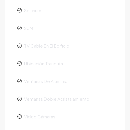
Solarium
SUM
TV Cable En El Edificio
Ubicación Tranquila
Ventanas De Aluminio
Ventanas Doble Acristalamiento
Video Cámaras