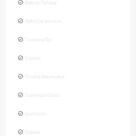
Balcón Terraza
Baño De Servicio
Cochera Fija
Cocina
Cocina Americana
Comedor Diario
Escritorio
Galería