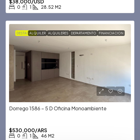
$38,000/USD
0
1
28.52
M2
DESTACADA
ALQUILER
ALQUILERES
DEPARTAMENTO
FINANCIACION
Dorrego 1586 – 5 D Oficina Monoambiente
$530,000/ARS
0
1
46
M2