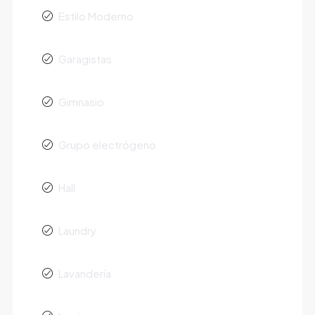
Estilo Moderno
Garagistas
Gimnasio
Grupo electrógeno
Hall
Laundry
Lavandería