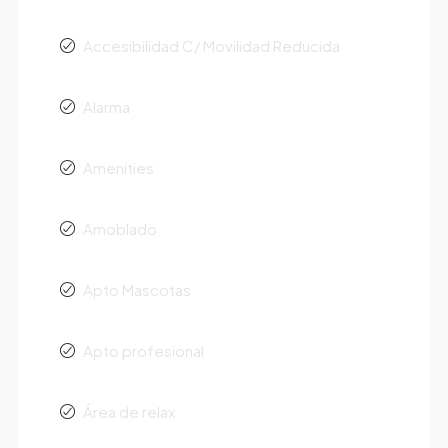
Accesibilidad C/ Movilidad Reducida
Alarma
Amenities
Amoblado
Apto Mascotas
Apto profesional
Área de relax