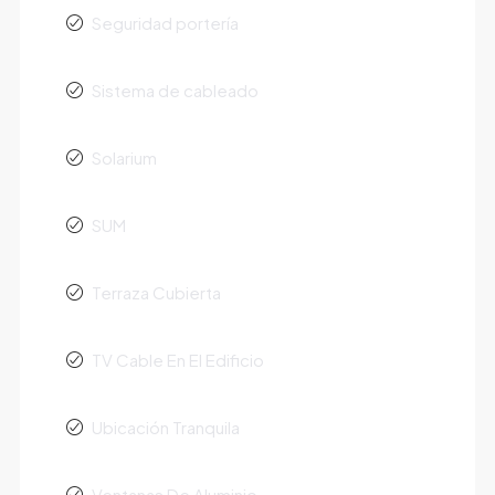
Seguridad portería
Sistema de cableado
Solarium
SUM
Terraza Cubierta
TV Cable En El Edificio
Ubicación Tranquila
Ventanas De Aluminio