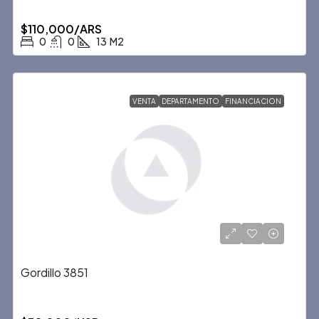
$110,000/ARS
0
0
13
M2
VENTA
DEPARTAMENTO
FINANCIACION
Gordillo 3851