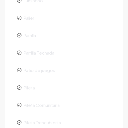
Luminoso
Palier
Parrilla
Parrilla Techada
Patio de juegos
Pileta
Pileta Comunitaria
Pileta Descubierta