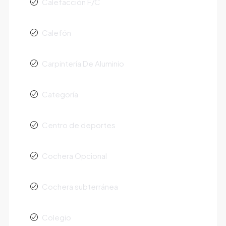
Calefacción F/C
Calefón
Carpintería De Aluminio
Categoría
Centro de deportes
Cochera Opcional
Cochera subterránea
Colegio