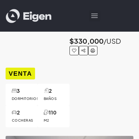
$330,000
/USD
VENTA
3
2
DORMITORIOS
BAÑOS
2
110
COCHERAS
M2