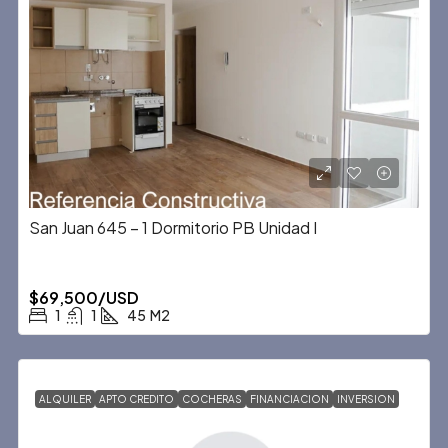
San Juan 645 – 1 Dormitorio PB Unidad I
$69,500/USD
1
1
45
M2
ALQUILER
APTO CREDITO
COCHERAS
FINANCIACION
INVERSION