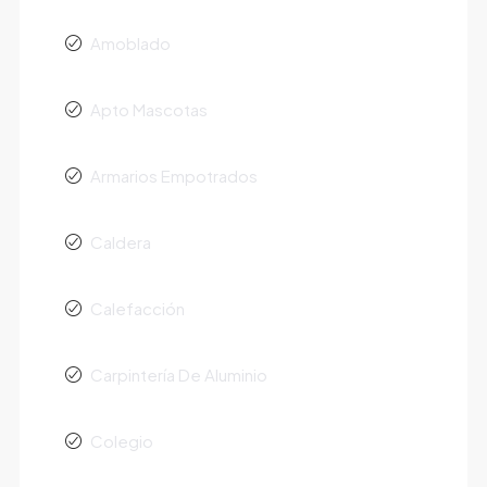
Amoblado
Apto Mascotas
Armarios Empotrados
Caldera
Calefacción
Carpintería De Aluminio
Colegio