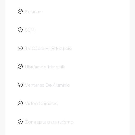
Solarium
SUM
TV Cable En El Edificio
Ubicación Tranquila
Ventanas De Aluminio
Video Cámaras
Zona apta para turismo