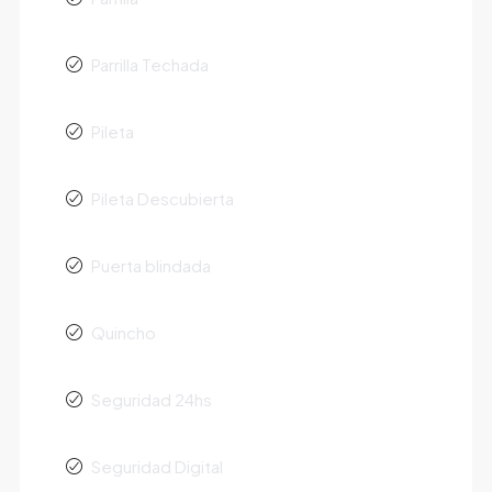
Parrilla Techada
Pileta
Pileta Descubierta
Puerta blindada
Quincho
Seguridad 24hs
Seguridad Digital