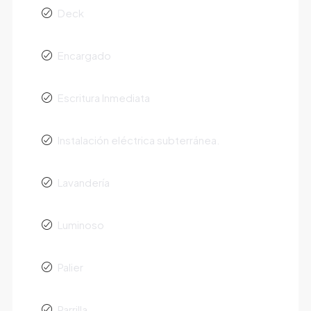
Deck
Encargado
Escritura Inmediata
Instalación eléctrica subterránea.
Lavandería
Luminoso
Palier
Parrilla