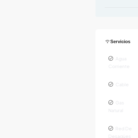
Servicios
Agua
Corriente
Cable
Gas
Natural
Red De
Desagües