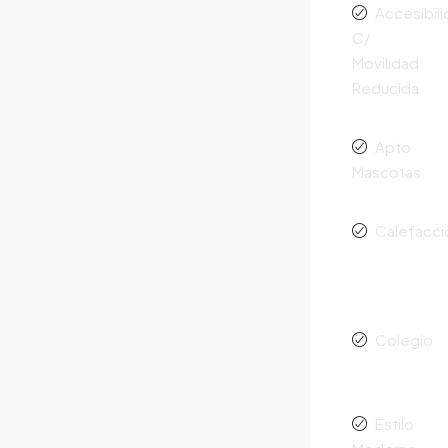
Accesibil
C/
Movilidad
Reducida
Apto
Mascotas
Calefacci
Colegio
Estilo