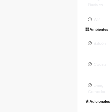
Pluviales
Wifi
Ambientes
Balcón
Cocina
Living
Comedor
Adicionales