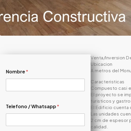
Venta/Inversion D
Ubicacion
A metros del Monum
Nombre
*
Caracteristicas
Compuesto casi en
El proyecto se imp
turisticos y gastr
Telefono / Whatsapp
*
El Edificio cuenta
Las unidades cuen
2 cm de espesor pu
calidad.