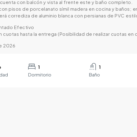
cuenta con balcón y vista al frente este y baño completo.
 con pisos de porcelanato símil madera en cocina y baños; e
será corrediza de aluminio blanca con persianas de PVC esti
tado Efectivo
n cuotas hasta la entrega (Posibilidad de realizar cuotas en
e 2026
o
1
1
edad
Dormitorio
Baño