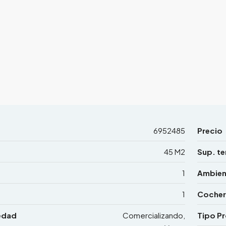
6952485
Precio
45 M2
Sup. te
1
Ambien
1
Cocher
edad
Comercializando,
Tipo P