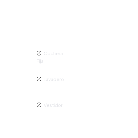
Cochera
Fija
Lavadero
Vestidor