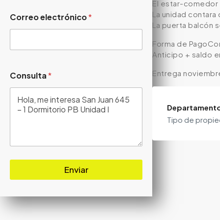
El estar-comedor 
La unidad contara
Correo electrónico
*
La puerta balcón 
Forma de PagoCon
Anticipo + saldo e
Entrega noviembr
Consulta
*
Departament
Tipo de propi
Enviar