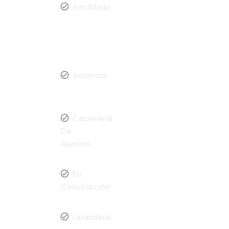
Amoblado
Ascensor
Carpintería
De
Aluminio
En
Construcción
Lavandería