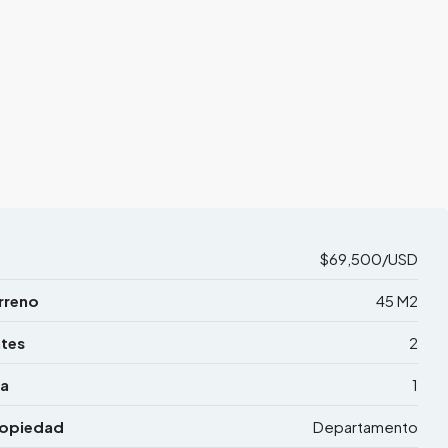
$69,500/USD
rreno
45 M2
tes
2
a
1
ropiedad
Departamento