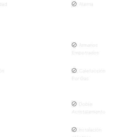
idad
Alarma
Armarios
Empotrados
ón
Calefacción
Por Gas
Doble
Acristalamiento
Instalación