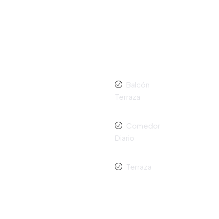
Balcón
Terraza
Comedor
Diario
Terraza