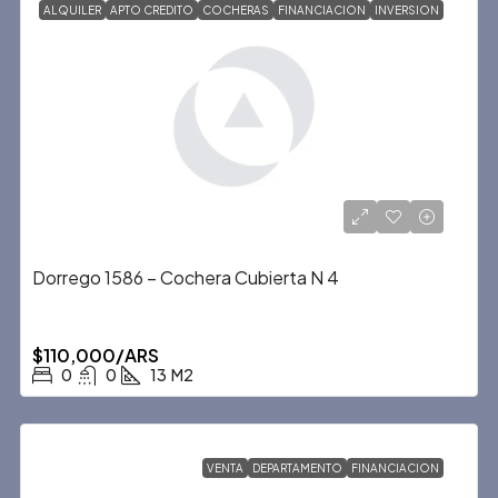
ALQUILER
APTO CREDITO
COCHERAS
FINANCIACION
INVERSION
Dorrego 1586 – Cochera Cubierta N 4
$110,000/ARS
0
0
13
M2
VENTA
DEPARTAMENTO
FINANCIACION