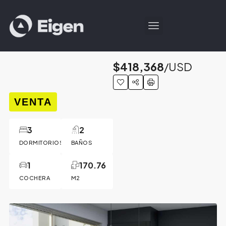
$418,368
/USD
VENTA
3
2
DORMITORIOS
BAÑOS
1
170.76
COCHERA
M2