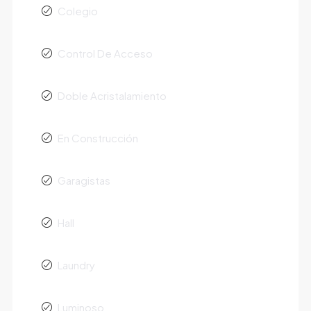
Colegio
Control De Acceso
Doble Acristalamiento
En Construcción
Garagistas
Hall
Laundry
Luminoso