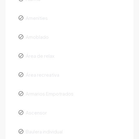
Amenities
Amoblado
Área de relax
Área recreativa
Armarios Empotrados
Ascensor
Baulera individual