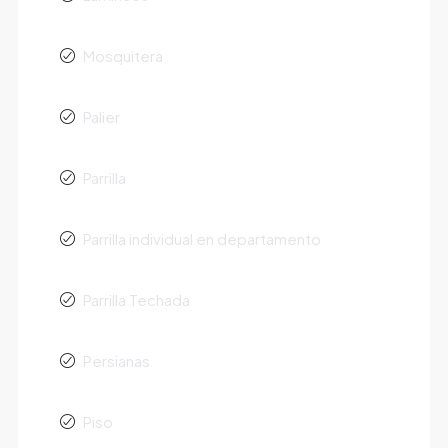
Mosquitera
Palier
Parrilla
Parrilla individual en departamento
Parrilla Techada
Persianas
Piso