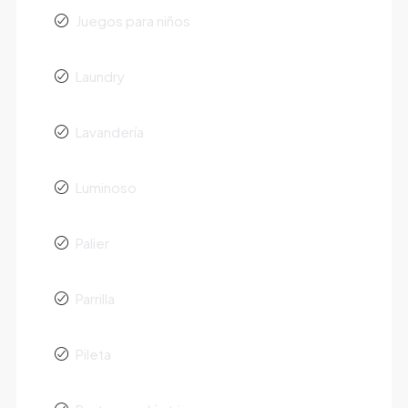
Juegos para niños
Laundry
Lavandería
Luminoso
Palier
Parrilla
Pileta