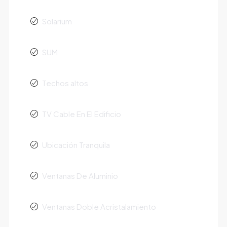
Solarium
SUM
Techos altos
TV Cable En El Edificio
Ubicación Tranquila
Ventanas De Aluminio
Ventanas Doble Acristalamiento