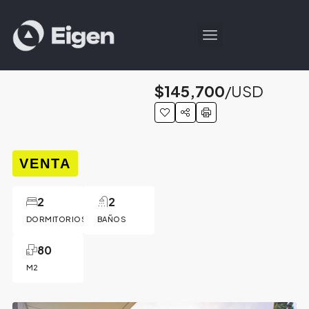
$145,700
/USD
VENTA
2
2
DORMITORIOS
BAÑOS
80
M2