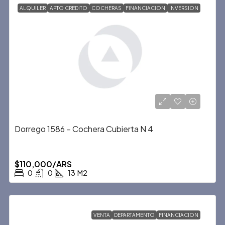
ALQUILER
APTO CREDITO
COCHERAS
FINANCIACION
INVERSION
Dorrego 1586 – Cochera Cubierta N 4
$110,000/ARS
0
0
13
M2
VENTA
DEPARTAMENTO
FINANCIACION