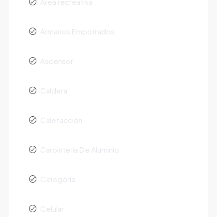
Área recreativa
Armarios Empotrados
Ascensor
Caldera
Calefacción
Carpintería De Aluminio
Categoría
Celular