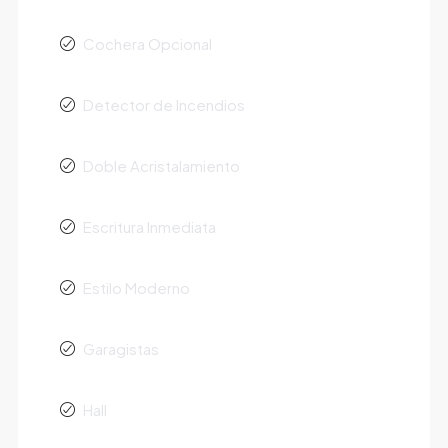
Cochera Opcional
Detector de Incendios
Doble Acristalamiento
Escritura Inmediata
Estilo Moderno
Garagistas
Hall