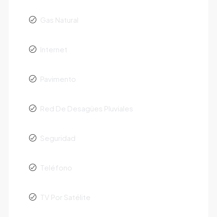
Gas Natural
Internet
Pavimento
Red De Desagües Pluviales
Seguridad
Teléfono
TV Por Satélite