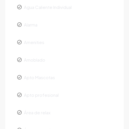
Agua Caliente Individual
Alarma
Amenities
Amoblado
Apto Mascotas
Apto profesional
Área de relax