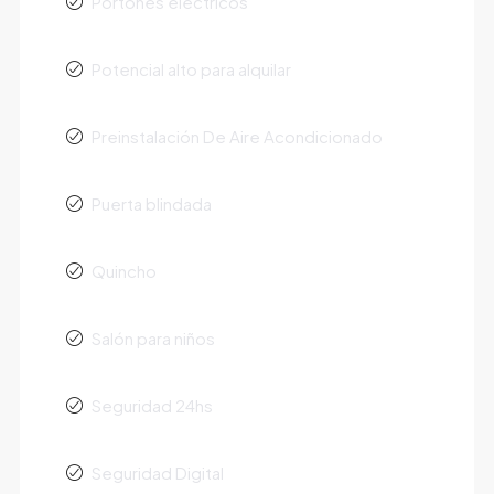
Portones eléctricos
Potencial alto para alquilar
Preinstalación De Aire Acondicionado
Puerta blindada
Quincho
Salón para niños
Seguridad 24hs
Seguridad Digital