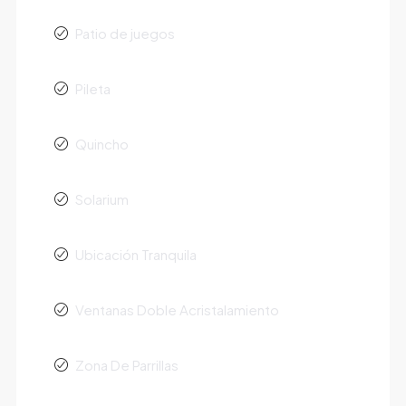
Patio de juegos
Pileta
Quincho
Solarium
Ubicación Tranquila
Ventanas Doble Acristalamiento
Zona De Parrillas