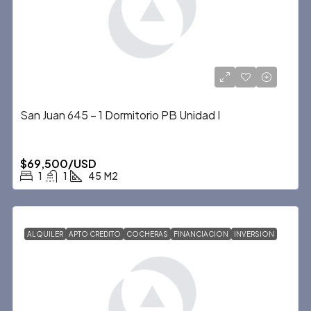
San Juan 645 – 1 Dormitorio PB Unidad I
$69,500/USD
1
1
45
M2
ALQUILER
APTO CREDITO
COCHERAS
FINANCIACION
INVERSION