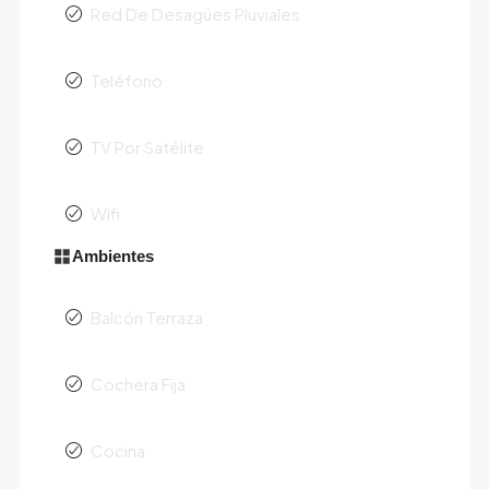
Red De Desagües Pluviales
Teléfono
TV Por Satélite
Wifi
Ambientes
Balcón Terraza
Cochera Fija
Cocina