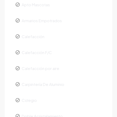
Apto Mascotas
Armarios Empotrados
Calefacción
Calefacción F/C
Calefacción por aire
Carpintería De Aluminio
Colegio
Doble Acristalamiento