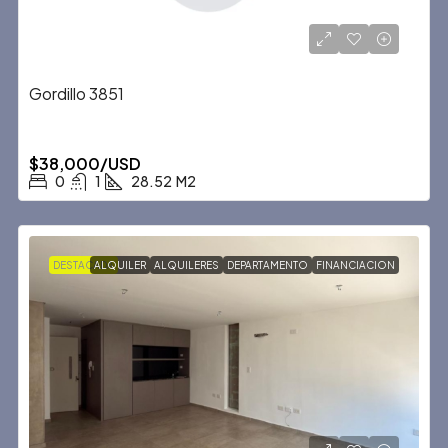
Gordillo 3851
$38,000/USD
0
1
28.52
M2
DESTACADA
ALQUILER
ALQUILERES
DEPARTAMENTO
FINANCIACION