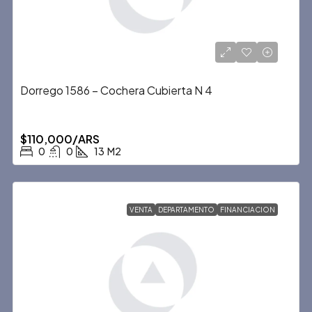
Dorrego 1586 – Cochera Cubierta N 4
$110,000/ARS
0
0
13
M2
VENTA
DEPARTAMENTO
FINANCIACION