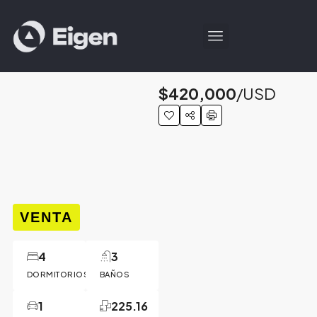
$420,000
/USD
VENTA
4
3
DORMITORIOS
BAÑOS
1
225.16