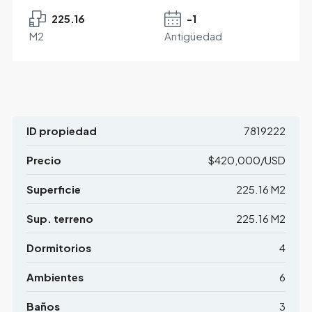
225.16
-1
M2
Antigüedad
ID propiedad
7819222
Precio
$420,000/USD
Superficie
225.16 M2
Sup. terreno
225.16 M2
Dormitorios
4
Ambientes
6
Baños
3