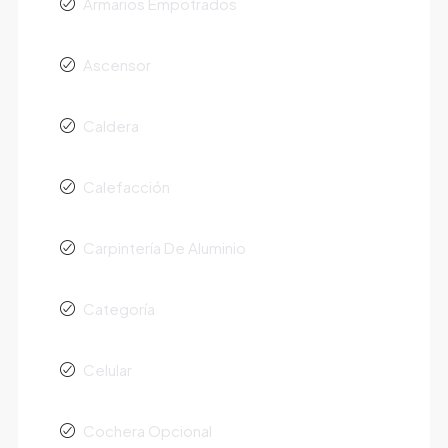
Armarios Empotrados
Ascensor
Caldera
Calefacción
Carpintería De Aluminio
Categoría
Celular
Cochera Opcional