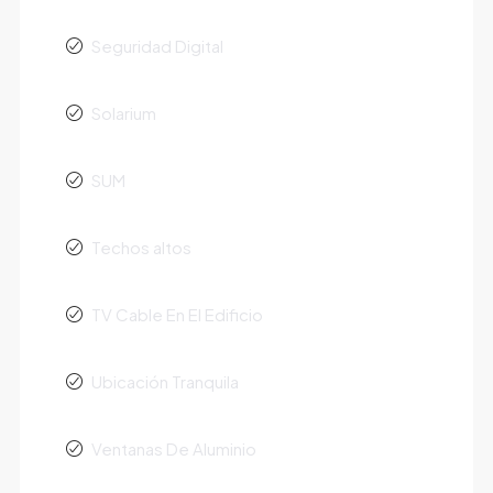
Seguridad Digital
Solarium
SUM
Techos altos
TV Cable En El Edificio
Ubicación Tranquila
Ventanas De Aluminio