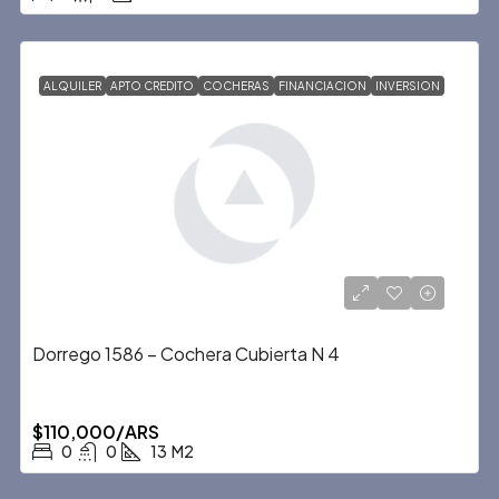
ALQUILER
APTO CREDITO
COCHERAS
FINANCIACION
INVERSION
Dorrego 1586 – Cochera Cubierta N 4
$110,000/ARS
0
0
13
M2