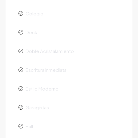
Colegio
Deck
Doble Acristalamiento
Escritura Inmediata
Estilo Moderno
Garagistas
Hall