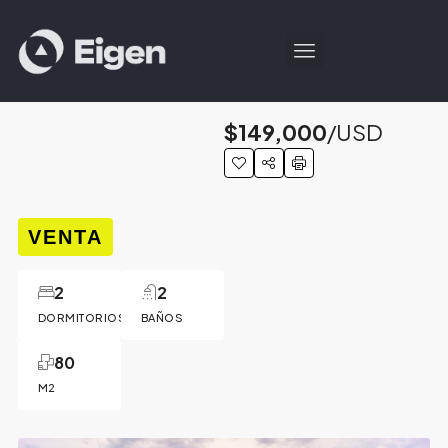
$149,000
/USD
VENTA
2
2
DORMITORIOS
BAÑOS
80
M2