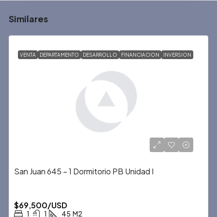
Similares
VENTA
DEPARTAMENTO
DESARROLLO
FINANCIACION
INVERSION
San Juan 645 – 1 Dormitorio PB Unidad I
$69,500/USD
1
1
45
M2