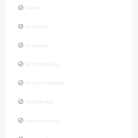
Alarma
Amenities
Amoblado
Apto Mascotas
Apto profesional
Área de relax
Área recreativa