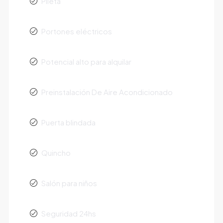
Pileta
Portones eléctricos
Potencial alto para alquilar
Preinstalación De Aire Acondicionado
Puerta blindada
Quincho
Salón para niños
Seguridad 24hs