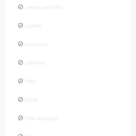
Juegos para niños
Laundry
Lavandería
Luminoso
Palier
Parrilla
Patio de juegos