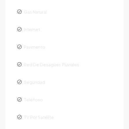
Gas Natural
Internet
Pavimento
Red De Desagües Pluviales
Seguridad
Teléfono
TV Por Satélite