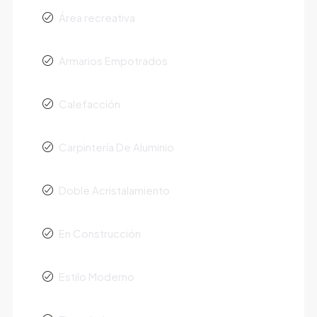
Área recreativa
Armarios Empotrados
Calefacción
Carpintería De Aluminio
Doble Acristalamiento
En Construcción
Estilo Moderno