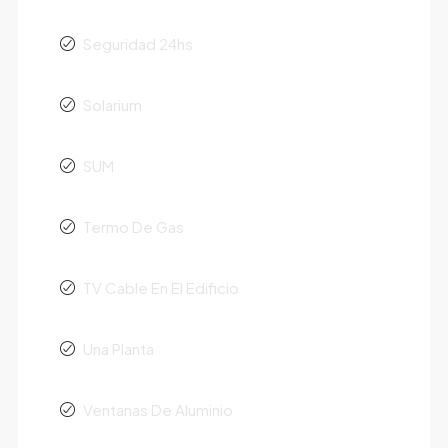
Seguridad 24hs
Solarium
SUM
Termo De Gas
TV Cable En El Edificio
Una Planta
Ventanas De Aluminio