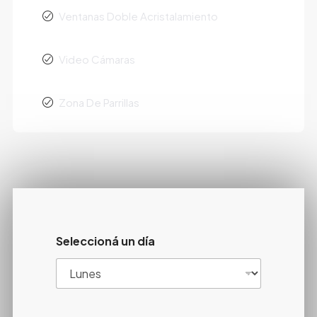
Ventanas Doble Acristalamiento
Video Cámaras
Zona De Parrillas
Seleccioná un día