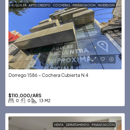
ALQUILER
APTO CREDITO
COCHERAS
FINANCIACION
INVERSION
Dorrego 1586 – Cochera Cubierta N 4
$110,000/ARS
0
0
13
M2
VENTA
DEPARTAMENTO
FINANCIACION