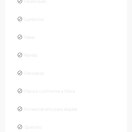
Financiado
Luminoso
Palier
Parrilla
Persianas
Planos conforme a Obra
Potencial alto para alquilar
Quincho