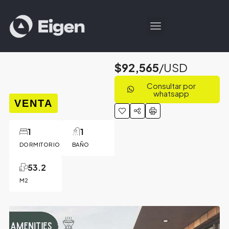
$92,565
/USD
Consultar por
whatsapp
VENTA
1
1
DORMITORIO
BAÑO
53.2
M2