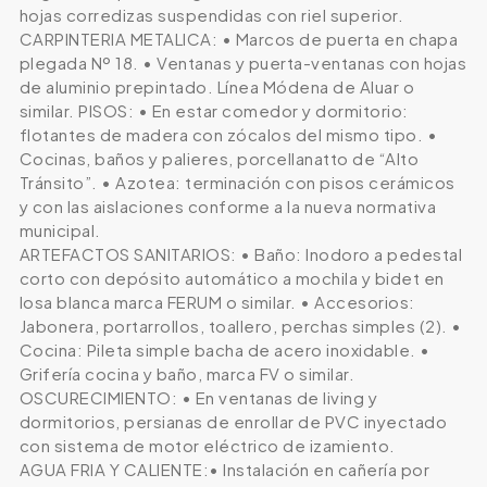
hojas corredizas suspendidas con riel superior.
CARPINTERIA METALICA: • Marcos de puerta en chapa
plegada Nº 18. • Ventanas y puerta-ventanas con hojas
de aluminio prepintado. Línea Módena de Aluar o
similar. PISOS: • En estar comedor y dormitorio:
flotantes de madera con zócalos del mismo tipo. •
Cocinas, baños y palieres, porcellanatto de “Alto
Tránsito”. • Azotea: terminación con pisos cerámicos
y con las aislaciones conforme a la nueva normativa
municipal.
ARTEFACTOS SANITARIOS: • Baño: Inodoro a pedestal
corto con depósito automático a mochila y bidet en
losa blanca marca FERUM o similar. • Accesorios:
Jabonera, portarrollos, toallero, perchas simples (2). •
Cocina: Pileta simple bacha de acero inoxidable. •
Grifería cocina y baño, marca FV o similar.
OSCURECIMIENTO: • En ventanas de living y
dormitorios, persianas de enrollar de PVC inyectado
con sistema de motor eléctrico de izamiento.
AGUA FRIA Y CALIENTE:• Instalación en cañería por