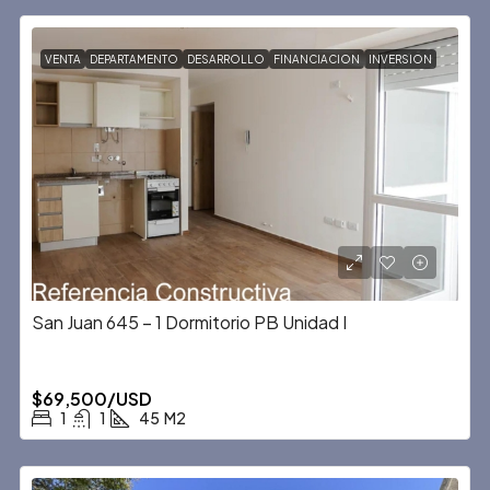
VENTA
DEPARTAMENTO
DESARROLLO
FINANCIACION
INVERSION
San Juan 645 – 1 Dormitorio PB Unidad I
$69,500/USD
1
1
45
M2