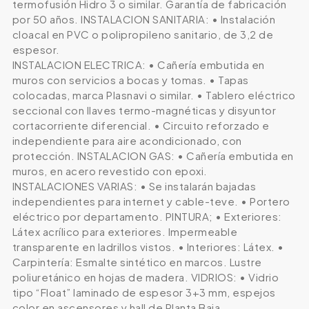
termofusión Hidro 3 o similar. Garantía de fabricación
por 50 años. INSTALACION SANITARIA: • Instalación
cloacal en PVC o polipropileno sanitario, de 3,2 de
espesor.
INSTALACION ELECTRICA: • Cañería embutida en
muros con servicios a bocas y tomas. • Tapas
colocadas, marca Plasnavi o similar. • Tablero eléctrico
seccional con llaves termo-magnéticas y disyuntor
cortacorriente diferencial. • Circuito reforzado e
independiente para aire acondicionado, con
protección. INSTALACION GAS: • Cañería embutida en
muros, en acero revestido con epoxi.
INSTALACIONES VARIAS: • Se instalarán bajadas
independientes para internet y cable-teve. • Portero
eléctrico por departamento. PINTURA; • Exteriores:
Látex acrílico para exteriores. Impermeable
transparente en ladrillos vistos. • Interiores: Látex. •
Carpintería: Esmalte sintético en marcos. Lustre
poliuretánico en hojas de madera. VIDRIOS: • Vidrio
tipo “Float” laminado de espesor 3+3 mm, espejos
color en ascensores y hall de Planta Baja.