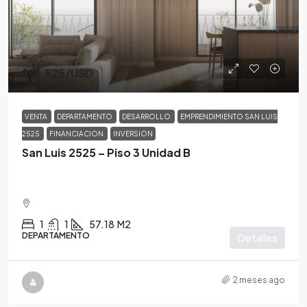
$91,525
/USD
VENTA
DEPARTAMENTO
DESARROLLO
EMPRENDIMIENTO SAN LUIS
2525
FINANCIACION
INVERSION
San Luis 2525 – Piso 3 Unidad B
1
1
57.18
M2
DEPARTAMENTO
Detalles
2 meses ago