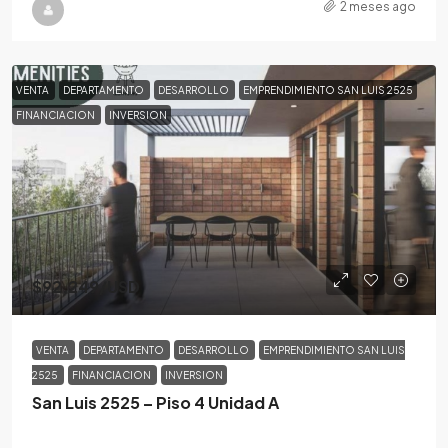
2 meses ago
VENTA
DEPARTAMENTO
DESARROLLO
EMPRENDIMIENTO SAN LUIS 2525
FINANCIACION
INVERSION
$92,249
/USD
VENTA
DEPARTAMENTO
DESARROLLO
EMPRENDIMIENTO SAN LUIS
2525
FINANCIACION
INVERSION
San Luis 2525 – Piso 4 Unidad A