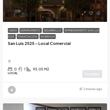
$195,199
/USD
VENTA
DEPARTAMENTO
DESARROLLO
EMPRENDIMIENTO SAN LUIS
2525
FINANCIACION
INVERSION
San Luis 2525 – Local Comercial
0
1
95.05
M2
LOCAL
Detalles
2 meses ago
VENTA
FINANCIACION
INVERSION
PERMUTA