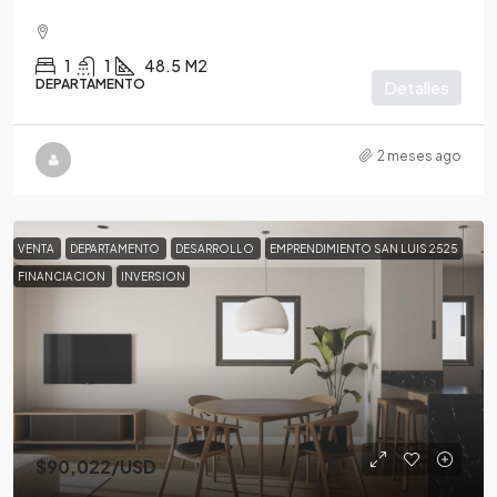
1
1
48.5
M2
DEPARTAMENTO
Detalles
2 meses ago
VENTA
DEPARTAMENTO
DESARROLLO
EMPRENDIMIENTO SAN LUIS 2525
FINANCIACION
INVERSION
$90,022
/USD