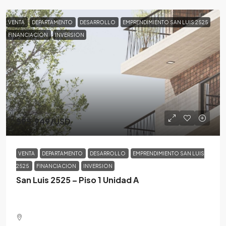
VENTA
DEPARTAMENTO
DESARROLLO
EMPRENDIMIENTO SAN LUIS 2525
FINANCIACION
INVERSION
$95,949
/USD
VENTA
DEPARTAMENTO
DESARROLLO
EMPRENDIMIENTO SAN LUIS
2525
FINANCIACION
INVERSION
San Luis 2525 – Piso 1 Unidad A