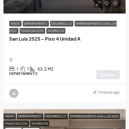
$92,565
/USD
VENTA
DEPARTAMENTO
DESARROLLO
EMPRENDIMIENTO SAN LUIS
2525
FINANCIACION
INVERSION
San Luis 2525 – Piso 4 Unidad A
1
1
53.2
M2
DEPARTAMENTO
Detalles
2 meses ago
VENTA
DEPARTAMENTO
DESARROLLO
EMPRENDIMIENTO SAN LUIS 2525
FINANCIACION
INVERSION