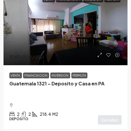
$160,000
/USD
VENTA
FINANCIACION
INVERSION
PERMUTA
Guatemala 1321 – Deposito y Casa en PA
2
2
218.4
M2
DEPÓSITO
Detalles