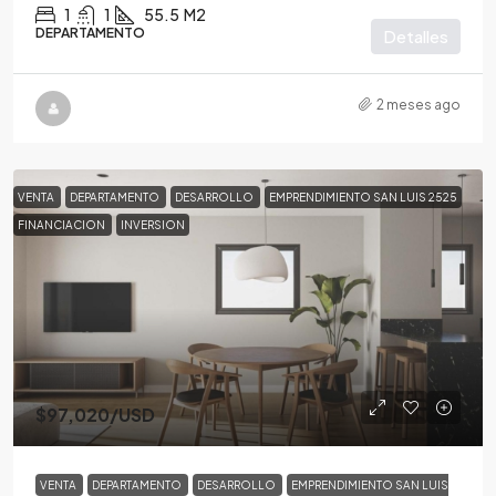
1
1
55.5
M2
DEPARTAMENTO
Detalles
2 meses ago
VENTA
DEPARTAMENTO
DESARROLLO
EMPRENDIMIENTO SAN LUIS 2525
FINANCIACION
INVERSION
$97,020
/USD
VENTA
DEPARTAMENTO
DESARROLLO
EMPRENDIMIENTO SAN LUIS