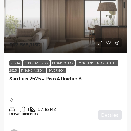
$92,565
/USD
VENTA
DEPARTAMENTO
DESARROLLO
EMPRENDIMIENTO SAN LUIS
2525
FINANCIACION
INVERSION
San Luis 2525 – Piso 4 Unidad B
1
1
57.18
M2
DEPARTAMENTO
Detalles