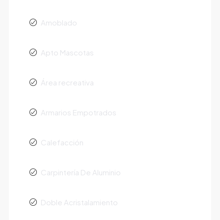
Amoblado
Apto Mascotas
Área recreativa
Armarios Empotrados
Calefacción
Carpintería De Aluminio
Doble Acristalamiento