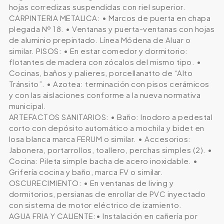
hojas corredizas suspendidas con riel superior.
CARPINTERIA METALICA: • Marcos de puerta en chapa
plegada Nº 18. • Ventanas y puerta-ventanas con hojas
de aluminio prepintado. Línea Módena de Aluar o
similar. PISOS: • En estar comedor y dormitorio:
flotantes de madera con zócalos del mismo tipo. •
Cocinas, baños y palieres, porcellanatto de “Alto
Tránsito”. • Azotea: terminación con pisos cerámicos
y con las aislaciones conforme a la nueva normativa
municipal.
ARTEFACTOS SANITARIOS: • Baño: Inodoro a pedestal
corto con depósito automático a mochila y bidet en
losa blanca marca FERUM o similar. • Accesorios:
Jabonera, portarrollos, toallero, perchas simples (2). •
Cocina: Pileta simple bacha de acero inoxidable. •
Grifería cocina y baño, marca FV o similar.
OSCURECIMIENTO: • En ventanas de living y
dormitorios, persianas de enrollar de PVC inyectado
con sistema de motor eléctrico de izamiento.
AGUA FRIA Y CALIENTE:• Instalación en cañería por