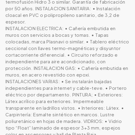
termofusión Hidro 3 o similar. Garantía de fabricación
por 50 años. INSTALACION SANITARIA: • Instalación
cloacal en PVC o polipropileno sanitario, de 3,2 de
espesor.
INSTALACION ELECTRICA: • Cañería embutida en
muros con servicios a bocas y tomas. • Tapas
colocadas, marca Plasnavi o similar. • Tablero eléctrico
seccional con llaves termo-magnéticas y disyuntor
cortacorriente diferencial. • Circuito reforzado e
independiente para aire acondicionado, con
protección. INSTALACION GAS: • Cañería embutida en
muros, en acero revestido con epoxi.
INSTALACIONES VARIAS: • Se instalarán bajadas
independientes para internet y cable-teve. • Portero
eléctrico por departamento. PINTURA; • Exteriores:
Látex acrílico para exteriores. Impermeable
transparente en ladrillos vistos. • Interiores: Látex. •
Carpintería: Esmalte sintético en marcos. Lustre
poliuretánico en hojas de madera. VIDRIOS: • Vidrio
tipo “Float” laminado de espesor 3+3 mm, espejos
color en ascensores y hall de Planta Baja.