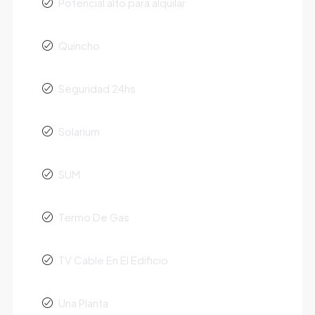
Potencial alto para alquilar
Quincho
Seguridad 24hs
Solarium
SUM
Termo De Gas
TV Cable En El Edificio
Una Planta