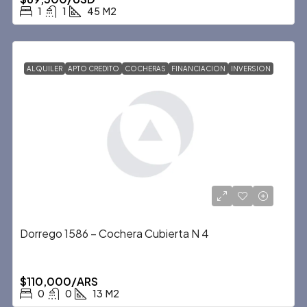
1
1
45
M2
ALQUILER
APTO CREDITO
COCHERAS
FINANCIACION
INVERSION
Dorrego 1586 – Cochera Cubierta N 4
$110,000/ARS
0
0
13
M2