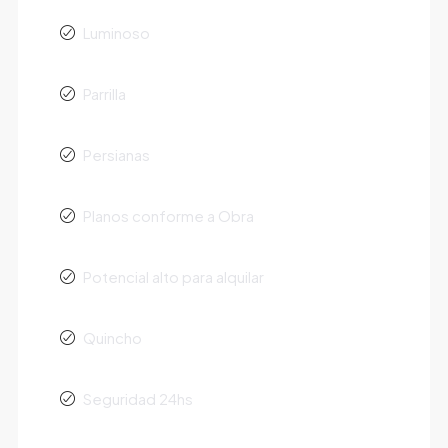
Luminoso
Parrilla
Persianas
Planos conforme a Obra
Potencial alto para alquilar
Quincho
Seguridad 24hs