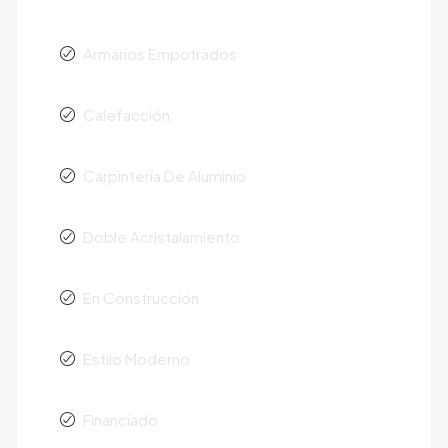
Armarios Empotrados
Calefacción
Carpintería De Aluminio
Doble Acristalamiento
En Construcción
Estilo Moderno
Financiado