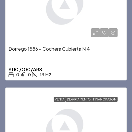
Dorrego 1586 – Cochera Cubierta N 4
$110,000/ARS
0
0
13
M2
VENTA
DEPARTAMENTO
FINANCIACION