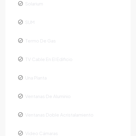
Solarium
SUM
Termo De Gas
TV Cable En El Edificio
Una Planta
Ventanas De Aluminio
Ventanas Doble Acristalamiento
Video Cámaras