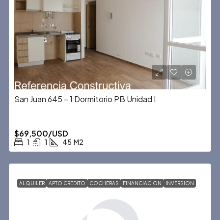
San Juan 645 – 1 Dormitorio PB Unidad I
$69,500/USD
1
1
45
M2
ALQUILER
APTO CREDITO
COCHERAS
FINANCIACION
INVERSION