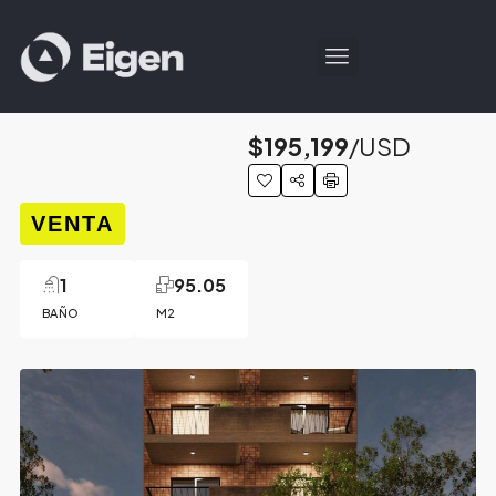
$195,199
/USD
VENTA
1
95.05
BAÑO
M2