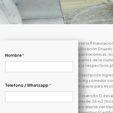
Venta/Financiacion
Ubicación Situado
gastronómicas, lo
Nombre
*
puntos de la ciud
sus respectivos pl
Descripción Ingre
living comedor con
Telefono / Whatsapp
*
espacio para escri
Desarrollo El desa
desde 26 m2 (loca
excelente ventilac
Amenities El edifi