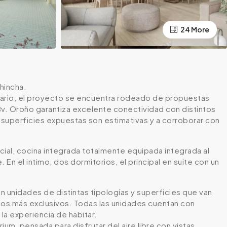
24 More
hincha.
osario, el proyecto se encuentra rodeado de propuestas
Bv. Oroño garantiza excelente conectividad con distintos
superficies expuestas son estimativas y a corroborar con
al, cocina integrada totalmente equipada integrada al
 En el intimo, dos dormitorios, el principal en suite con un
n unidades de distintas tipologías y superficies que van
tos más exclusivos. Todas las unidades cuentan con
la experiencia de habitar.
um, pensada para disfrutar del aire libre con vistas