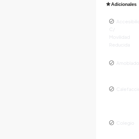
Adicionales
Accesibil
C/
Movilidad
Reducida
Amoblad
Calefacci
Colegio