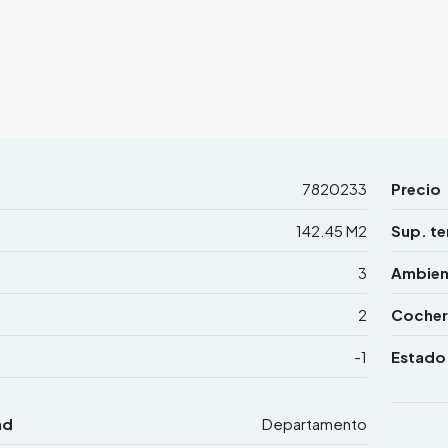
7820233
Precio
142.45 M2
Sup. te
3
Ambien
2
Cocher
-1
Estado
ad
Departamento