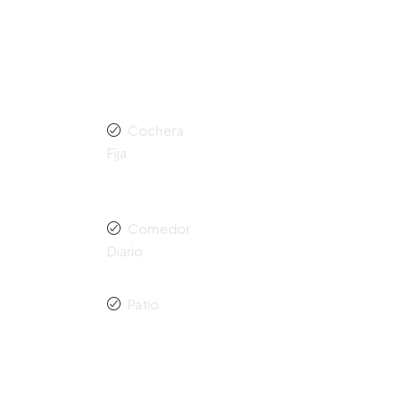
Cochera
Fija
Comedor
Diario
Patio