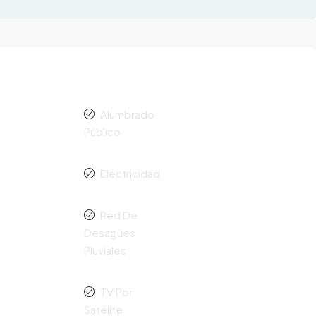
Alumbrado
Público
Electricidad
Red De
Desagües
Pluviales
TV Por
Satélite