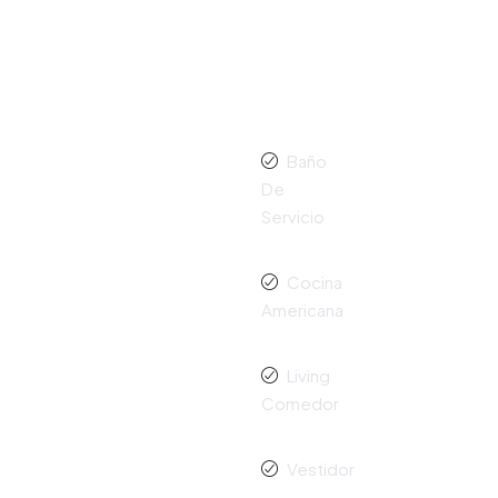
Baño
De
Servicio
Cocina
Americana
Living
Comedor
Vestidor