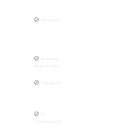
Amenities
Armarios
Empotrados
Categoría
En
Construcción