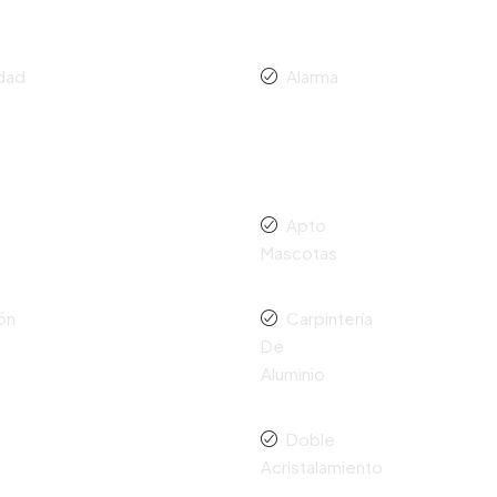
idad
Alarma
o
Apto
Mascotas
ón
Carpintería
De
Aluminio
Doble
Acristalamiento