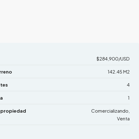
$284,900/USD
rreno
142.45 M2
tes
4
a
1
 propiedad
Comercializando,
Venta