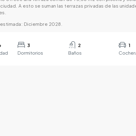
a ciudad. A esto se suman las terrazas privadas de las unid
es.
 estimada: Diciembre 2028.
o
3
2
1
edad
Dormitorios
Baños
Cocher