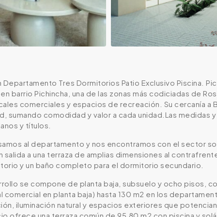
 Departamento Tres Dormitorios Patio Exclusivo Piscina. Pic
 en barrio Pichincha, una de las zonas más codiciadas de R
cales comerciales y espacios de recreación. Su cercanía a 
ad, sumando comodidad y valor a cada unidad.Las medidas y 
anos y títulos.
samos al departamento y nos encontramos con el sector soci
 salida a una terraza de amplias dimensiones al contrafrente.
torio y un baño completo para el dormitorio secundario.
rrollo se compone de planta baja, subsuelo y ocho pisos, co
l comercial en planta baja) hasta 130 m2 en los departamen
ión, iluminación natural y espacios exteriores que potencian 
cio ofrece una terraza común de 95,80 m2 con piscina y solári