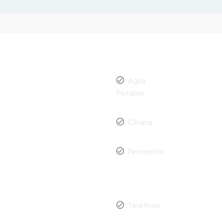
Agua
Potable
Cloaca
Pavimento
d
Teléfono