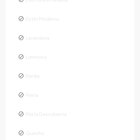
Estilo Moderno
Lavandería
Luminoso
Parrilla
Pileta
Pileta Descubierta
Quincho