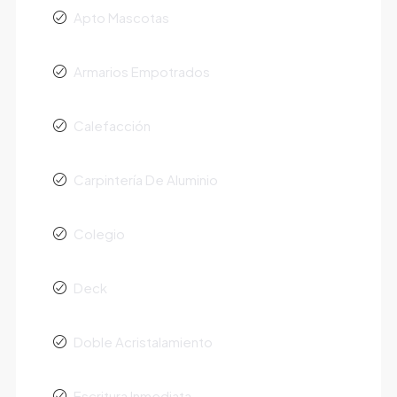
Apto Mascotas
Armarios Empotrados
Calefacción
Carpintería De Aluminio
Colegio
Deck
Doble Acristalamiento
Escritura Inmediata