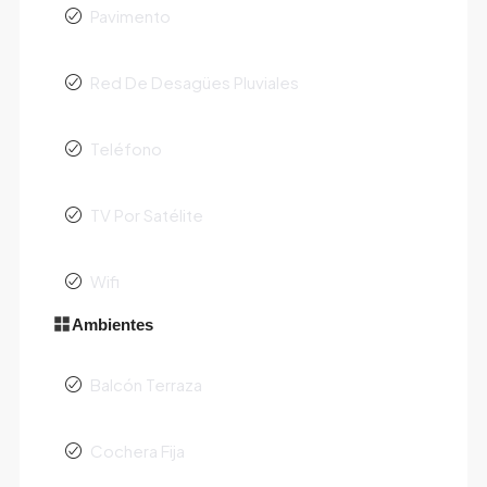
Pavimento
Red De Desagües Pluviales
Teléfono
TV Por Satélite
Wifi
Ambientes
Balcón Terraza
Cochera Fija