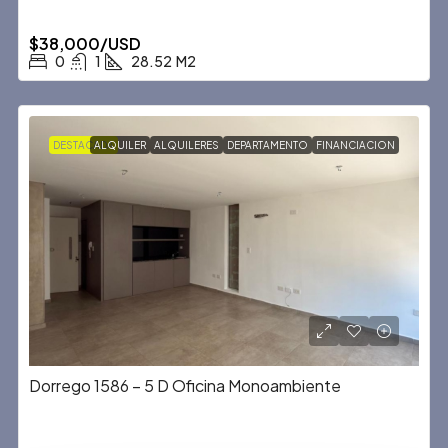
$38,000/USD
0
1
28.52
M2
DESTACADA
ALQUILER
ALQUILERES
DEPARTAMENTO
FINANCIACION
Dorrego 1586 – 5 D Oficina Monoambiente