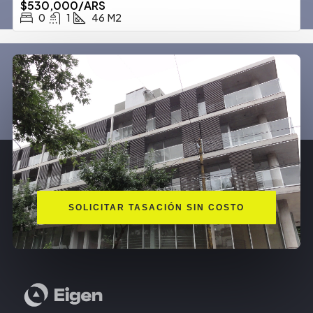
$530,000/ARS
0
1
46
M2
SOLICITAR TASACIÓN SIN COSTO