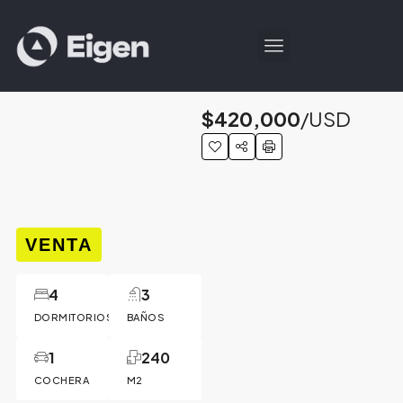
$420,000
/USD
VENTA
4
3
DORMITORIOS
BAÑOS
1
240
COCHERA
M2