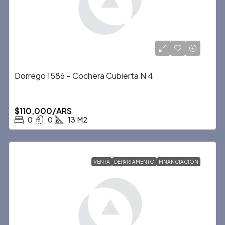
Dorrego 1586 – Cochera Cubierta N 4
$110,000/ARS
0
0
13
M2
VENTA
DEPARTAMENTO
FINANCIACION