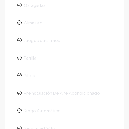
Garagistas
Gimnasio
Juegos para niños
Parrilla
Pileta
Preinstalación De Aire Acondicionado
Riego Automático
Seguridad 24hs