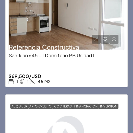
San Juan 645 – 1 Dormitorio PB Unidad I
$69,500/USD
1
1
45
M2
ALQUILER
APTO CREDITO
COCHERAS
FINANCIACION
INVERSION