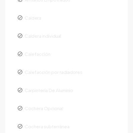
Caldera
Caldera individual
Calefacción
Calefacción por radiadores
Carpintería De Aluminio
Cochera Opcional
Cochera subterránea