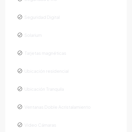
Seguridad Digital
Solarium
Tarjetas magnéticas
Ubicación residencial
Ubicación Tranquila
Ventanas Doble Acristalamiento
Video Cámaras