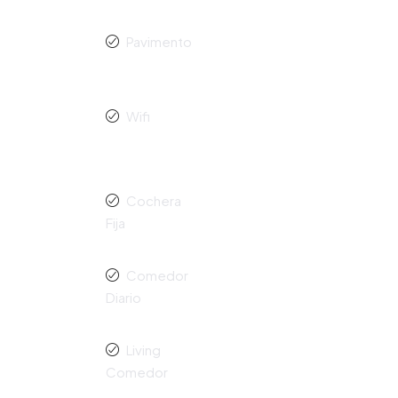
Pavimento
Wifi
Cochera
Fija
Comedor
Diario
Living
Comedor