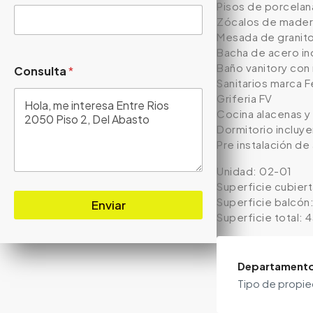
Pisos de porcelan
Zócalos de made
Mesada de granito 
Bacha de acero in
Baño vanitory co
Consulta
*
Sanitarios marca 
Griferia FV
Cocina alacenas 
Dormitorio incluye
Pre instalación de
Unidad: 02-01
Superficie cubier
Superficie balcón
Enviar
Superficie total:
Departament
Tipo de propi