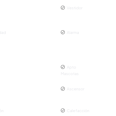
Vestidor
idad
Alarma
o
Apto
Mascotas
Ascensor
ón
Calefacción