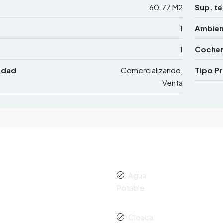
60.77 M2
Sup. te
1
Ambien
1
Cocher
edad
Comercializando,
Tipo P
Venta
Agua
Potable
Cloaca