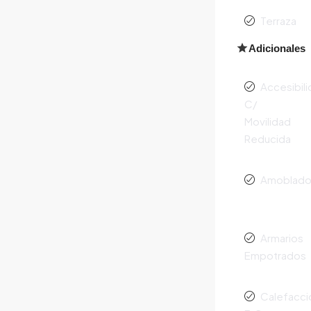
Terraza
Adicionales
Accesibil
C/
Movilidad
Reducida
Amoblad
Armarios
Empotrados
Calefacci