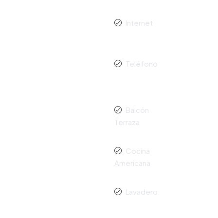
Internet
d
Teléfono
Balcón
Terraza
Cocina
Americana
Lavadero