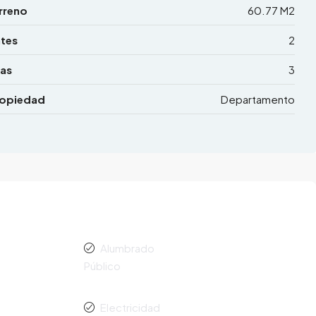
rreno
60.77 M2
tes
2
as
3
ropiedad
Departamento
Alumbrado
Público
Electricidad