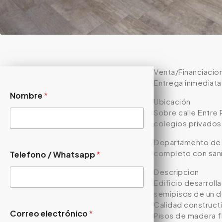
Venta/Financiacio
Entrega inmediata
Nombre
*
Ubicación
Sobre calle Entre 
colegios privados 
Departamento de 1
completo con sani
Telefono / Whatsapp
*
Descripcion
Edificio desarrol
semipisos de un d
Calidad construct
Correo electrónico
*
Pisos de madera fl