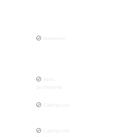
Amenities
Apto
profesional
Calefacción
Calefacción