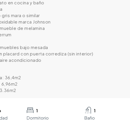
ato en cocina y baño
ra
gris mara o similar
oxidable marca Johnson
n mueble de melamina
Ferrum
y muebles bajo mesada
n placard con puerta corrediza (sin interior)
 aire acondicionado
ta: 36,4m2
: 6,96m2
 43.36m2
o
1
1
edad
Dormitorio
Baño