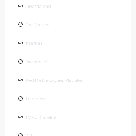
Electricidad
Gas Natural
Internet
Pavimento
Red De Desagües Pluviales
Teléfono
TV Por Satélite
Wifi