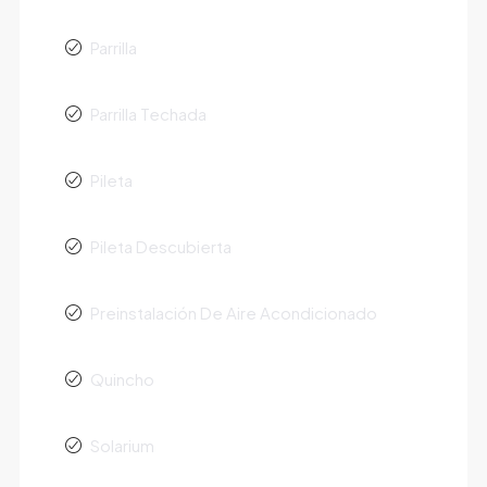
Parrilla
Parrilla Techada
Pileta
Pileta Descubierta
Preinstalación De Aire Acondicionado
Quincho
Solarium