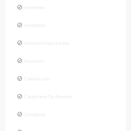
Amenities
Amoblado
Armarios Empotrados
Ascensor
Calefacción
Carpintería De Aluminio
Categoría