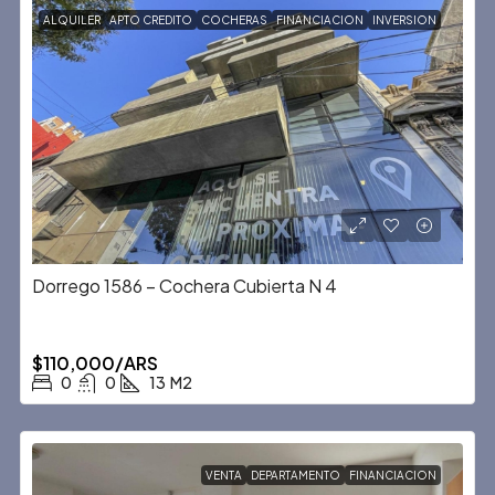
ALQUILER
APTO CREDITO
COCHERAS
FINANCIACION
INVERSION
Dorrego 1586 – Cochera Cubierta N 4
$110,000/ARS
0
0
13
M2
VENTA
DEPARTAMENTO
FINANCIACION