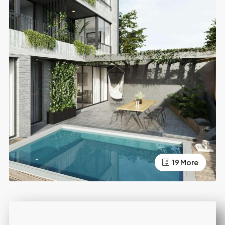
19 More
15 More