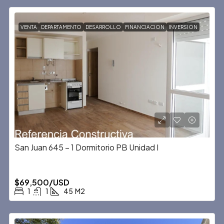
VENTA
DEPARTAMENTO
DESARROLLO
FINANCIACION
INVERSION
San Juan 645 – 1 Dormitorio PB Unidad I
$69,500/USD
1
1
45
M2