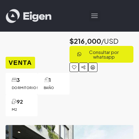
$216,000
/USD
Consultar por
whatsapp
VENTA
3
1
DORMITORIOS
BAÑO
92
M2