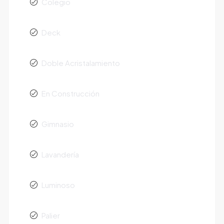
Colegio
Deck
Doble Acristalamiento
En Construcción
Gimnasio
Lavandería
Luminoso
Palier