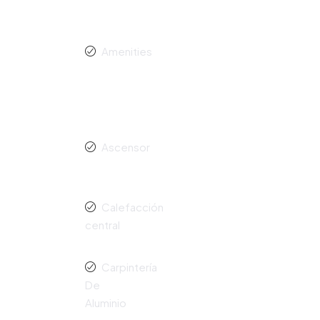
Amenities
Ascensor
Calefacción
central
Carpintería
De
Aluminio