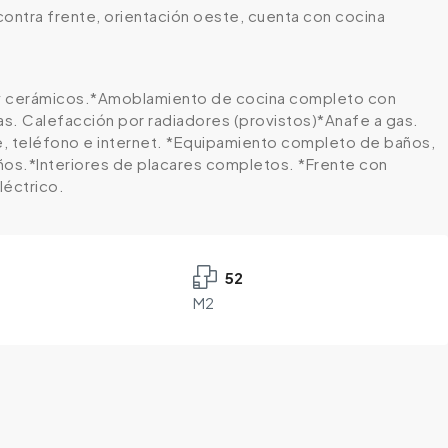
 contra frente, orientación oeste, cuenta con cocina
to y cerámicos.*Amoblamiento de cocina completo con
as. Calefacción por radiadores (provistos)*Anafe a gas.
ble, teléfono e internet. *Equipamiento completo de baños,
baños.*Interiores de placares completos. *Frente con
léctrico.
52
M2