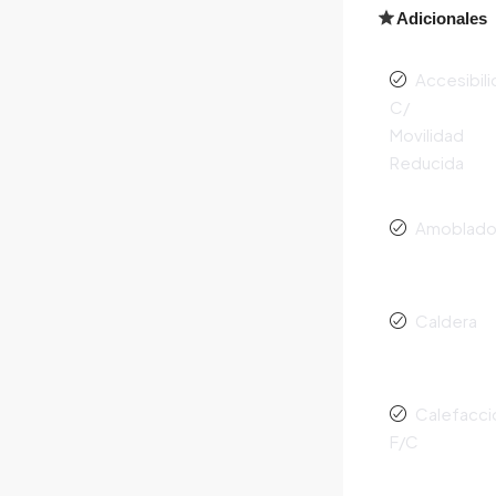
Adicionales
Accesibil
C/
Movilidad
Reducida
Amoblad
Caldera
Calefacci
F/C