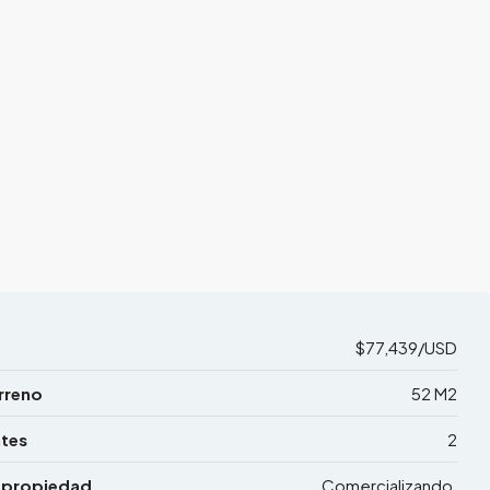
$77,439/USD
rreno
52 M2
tes
2
 propiedad
Comercializando,