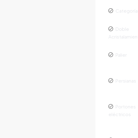
Categoría
Doble
Acristalamien
Palier
Persianas
Portones
eléctricos