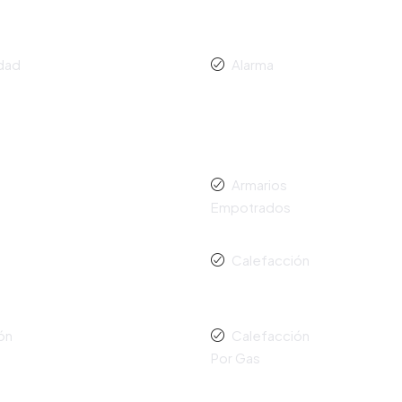
idad
Alarma
o
Armarios
Empotrados
Calefacción
ón
Calefacción
Por Gas