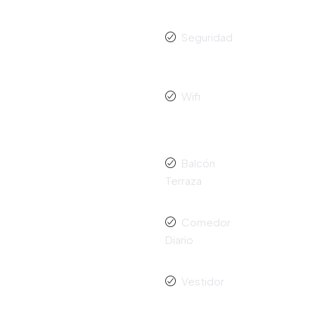
o
Seguridad
Wifi
Balcón
Terraza
Comedor
Diario
Vestidor