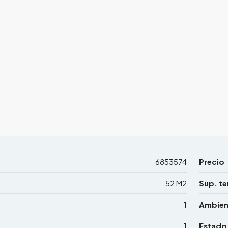
6853574
Precio
52 M2
Sup. te
1
Ambien
1
Estado