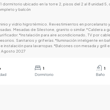
dormitorio ubicado en la torre 2, pisos del 2 al 8 unidad 5,
ompleto y balcón
minio y vidrio higrotérmico. Revestimientos en porcelana
sadas. Mesadas de Silestone, granito o similar.*Caldera a g
urificador.*Instalación para aire acondicionado, TV por ca
sorios. Sanitarios y griferías.*Iluminación inteligente en 
 instalación para lavarropas.*Balcones con mesada y grill e
: Agosto 2027
o
1
1
edad
Dormitorio
Baño