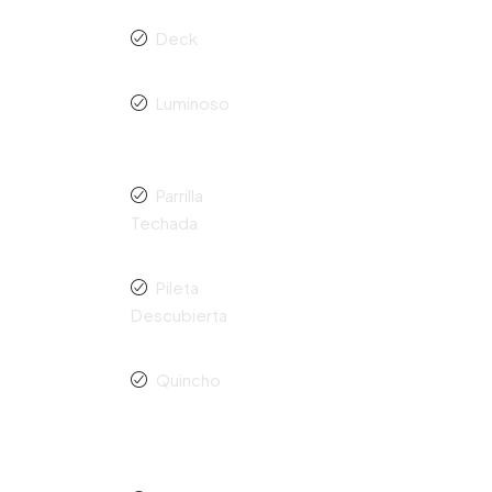
Deck
Luminoso
Parrilla
Techada
Pileta
Descubierta
Quincho