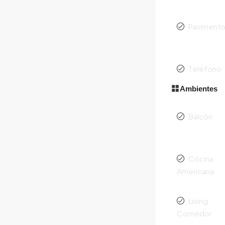
Paviment
Teléfono
Ambientes
Balcón
Cocina
Americana
Living
Comedor