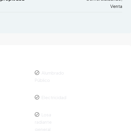
Venta
Alumbrado
Público
Electricidad
Losa
radiante
general