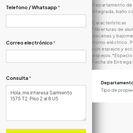
Departamento de 1 
Telefono / Whatsapp
*
integrada, baño c
Características
*Aberturas de alu
alacenas y bajome
Horno eléctrico. P
Correo electrónico
*
con espejos y acce
espejos.*Espacio e
Fecha de Entrega
Consulta
*
Departament
Tipo de propi