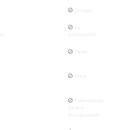
Colegio
En
to
Construcción
Parrilla
Pileta
Preinstalación
De Aire
Acondicionado