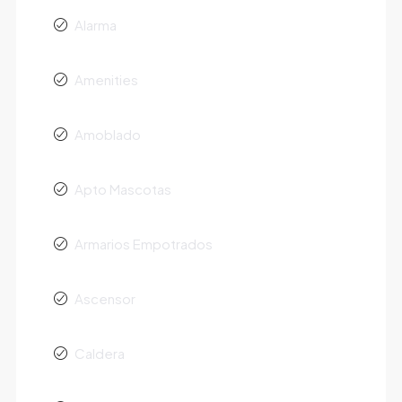
Alarma
Amenities
Amoblado
Apto Mascotas
Armarios Empotrados
Ascensor
Caldera