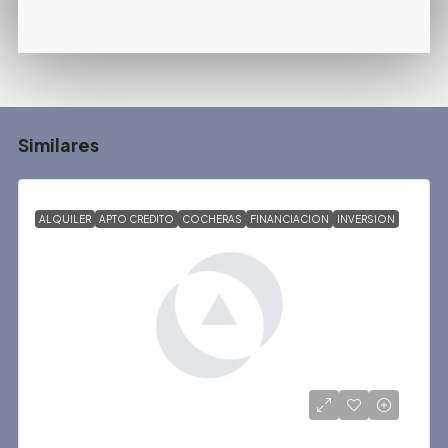
Similares
ALQUILER
APTO CREDITO
COCHERAS
FINANCIACION
INVERSION