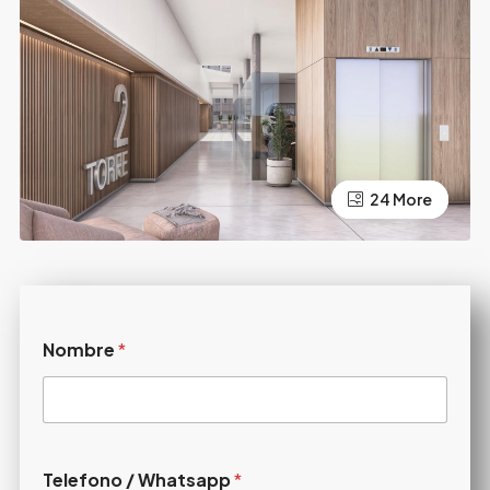
20 More
24 More
Nombre
*
Telefono / Whatsapp
*