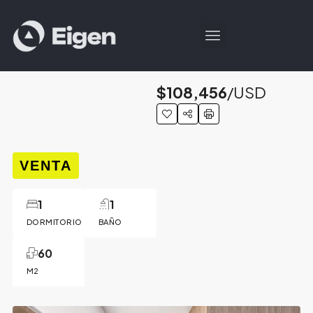
$108,456
/USD
VENTA
1
1
DORMITORIO
BAÑO
60
M2