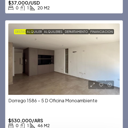
$37,000/USD
0
1
20
M2
DESTACADA
ALQUILER
ALQUILERES
DEPARTAMENTO
FINANCIACION
Dorrego 1586 – 5 D Oficina Monoambiente
$530,000/ARS
0
1
46
M2