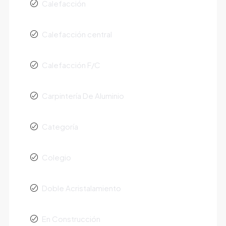
Calefacción
Calefacción central
Calefacción F/C
Carpintería De Aluminio
Categoría
Colegio
Doble Acristalamiento
En Construcción