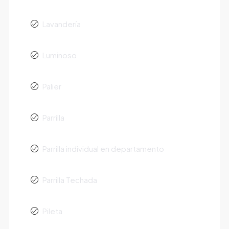
Lavandería
Luminoso
Palier
Parrilla
Parrilla individual en departamento
Parrilla Techada
Pileta