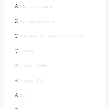
Pileta Descubierta
Portones eléctricos
Preinstalación De Aire Acondicionado
Quincho
Seguridad 24hs
Seguridad Digital
Solarium