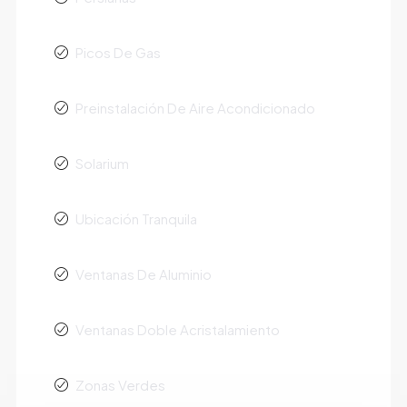
Picos De Gas
Preinstalación De Aire Acondicionado
Solarium
Ubicación Tranquila
Ventanas De Aluminio
Ventanas Doble Acristalamiento
Zonas Verdes