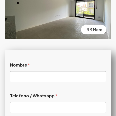
9 More
5 More
Nombre
*
Telefono / Whatsapp
*