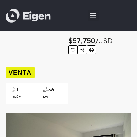
$57,750
/USD
VENTA
1
36
BAÑO
M2