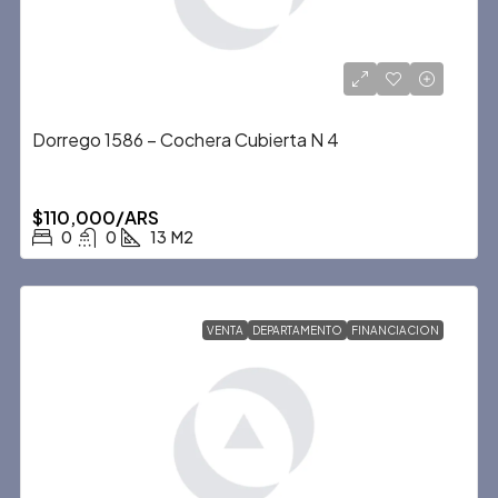
Dorrego 1586 – Cochera Cubierta N 4
$110,000/ARS
0
0
13
M2
VENTA
DEPARTAMENTO
FINANCIACION