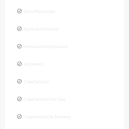
Apto Mascotas
Apto profesional
Armarios Empotrados
Ascensor
Calefacción
Calefacción Por Gas
Carpintería De Aluminio