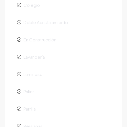
Colegio
Doble Acristalamiento
En Construcción
Lavandería
Luminoso
Palier
Parrilla
Persianas