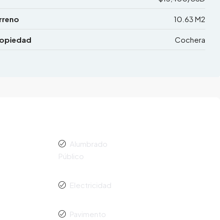
rreno
10.63 M2
ropiedad
Cochera
Alumbrado
Público
Electricidad
Pavimento