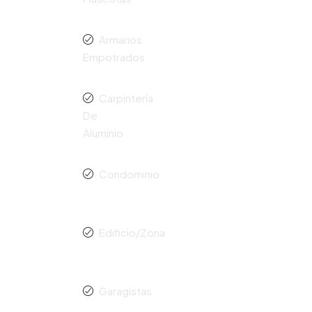
Armarios
Empotrados
Carpintería
De
Aluminio
Condominio
Edificio/Zona
Garagistas