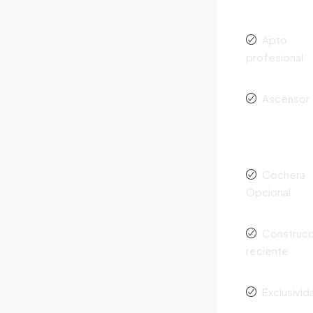
Apto
profesional
Ascensor
Cochera
Opcional
Construcc
reciente
Exclusivid