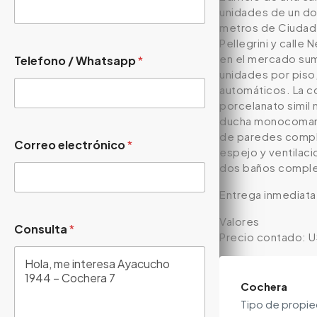
unidades de un dor
metros de Ciudad U
Pellegrini y calle
en el mercado sum
Telefono / Whatsapp
*
unidades por piso
automáticos. La c
porcelanato simil
ducha monocomando,
de paredes comple
Correo electrónico
*
espejo y ventilaci
dos baños complet
Entrega inmediata
Valores
Consulta
*
Precio contado: U
Cochera
Tipo de propi