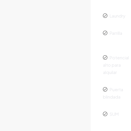
Laundry
Parrilla
Potencial
alto para
alquilar
Puerta
blindada
SUM