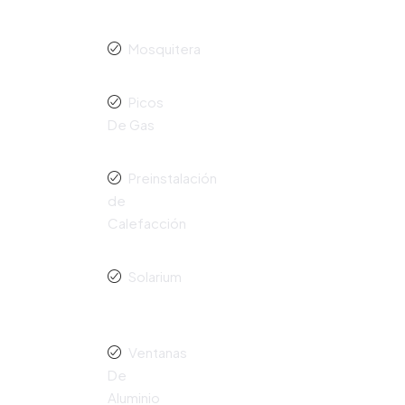
Mosquitera
Picos
De Gas
Preinstalación
de
Calefacción
Solarium
Ventanas
De
Aluminio