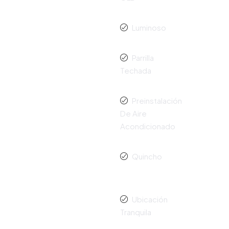
Luminoso
Parrilla
Techada
Preinstalación
De Aire
Acondicionado
Quincho
Ubicación
Tranquila