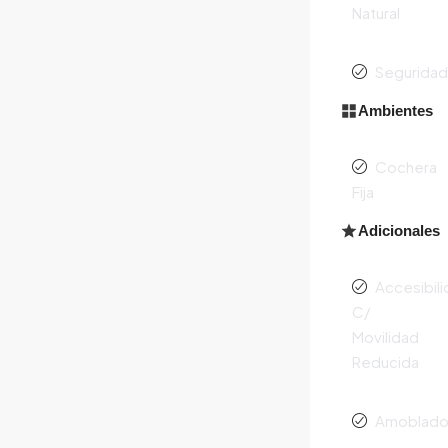
Natural
Segurida
Ambientes
Cochera
Fija
Adicionales
Accesibil
C/
Movilidad
Reducida
Amoblad