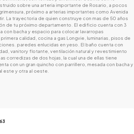
nstruido sobre una arteria importante de Rosario, a pocos
 Agrimensura, próximo a arterias importantes como Avenida
rtir. La trayectoria de quien construye con mas de 50 años
ón de tu próximo departamento. El edificio cuenta con 3
a con bacha y espacio para colocar lavarropas
imera calidad, cocina a gas Longvie, luminarias, pisos de
aciones. paredes enlucidas en yeso. El baño cuenta con
d, vanitory flotante, ventilación natural y revestimiento
corredizas de dos hojas, la cual una de ellas tiene
uenta con un gran quincho con parrillero, mesada con bacha y
 este y otra al oeste.
.63