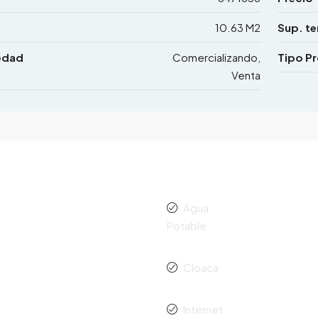
10.63 M2
Sup. te
edad
Comercializando,
Tipo P
Venta
Agua
Potable
Cloaca
Internet