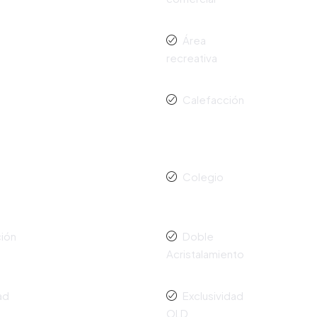
Área
recreativa
Calefacción
Colegio
ión
Doble
Acristalamiento
ad
Exclusividad
OLD