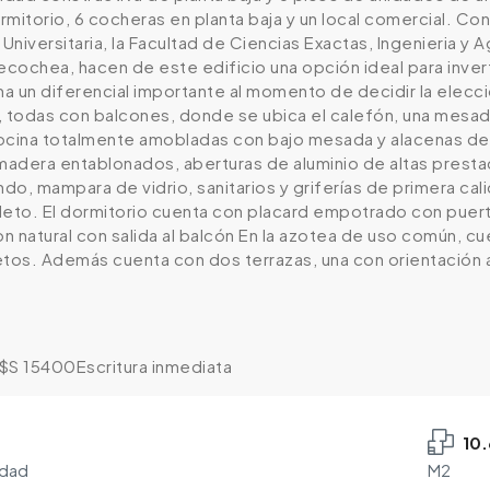
mitorio, 6 cocheras en planta baja y un local comercial. Co
niversitaria, la Facultad de Ciencias Exactas, Ingenieria y
 Necochea, hacen de este edificio una opción ideal para inve
a un diferencial importante al momento de decidir la elecci
, todas con balcones, donde se ubica el calefón, una mesad
ocina totalmente amobladas con bajo mesada y alacenas de pr
 madera entablonados, aberturas de aluminio de altas prest
 mampara de vidrio, sanitarios y griferías de primera calida
to. El dormitorio cuenta con placard empotrado con puertas 
on natural con salida al balcón En la azotea de uso común, c
os. Además cuenta con dos terrazas, una con orientación al
$S 15400Escritura inmediata
10
edad
M2