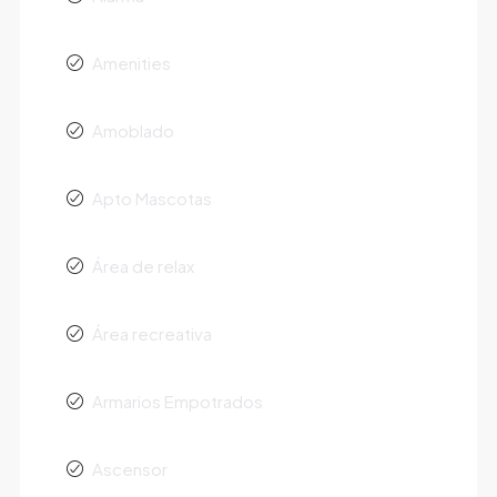
Amenities
Amoblado
Apto Mascotas
Área de relax
Área recreativa
Armarios Empotrados
Ascensor