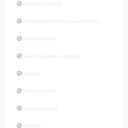
Playa de maniobras
Preinstalación De Aire Acondicionado
Puerta blindada
Puerta de garaje automática
Quincho
Seguridad 24hs
Seguridad Digital
Solarium