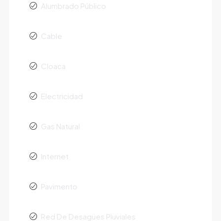
Alumbrado Público
Cable
Cloaca
Electricidad
Gas Natural
Internet
Pavimento
Red De Desagües Pluviales