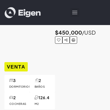
$450,000
/USD
VENTA
3
2
DORMITORIOS
BAÑOS
2
126.4
COCHERAS
M2