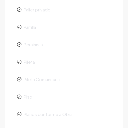
Palier privado
Parrilla
Persianas
Pileta
Pileta Comunitaria
Piso
Planos conforme a Obra