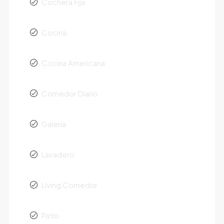
Cochera Fija
Cocina
Cocina Americana
Comedor Diario
Galería
Lavadero
Living Comedor
Patio