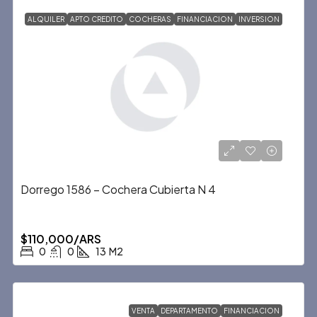
ALQUILER
APTO CREDITO
COCHERAS
FINANCIACION
INVERSION
Dorrego 1586 – Cochera Cubierta N 4
$110,000/ARS
0
0
13
M2
VENTA
DEPARTAMENTO
FINANCIACION