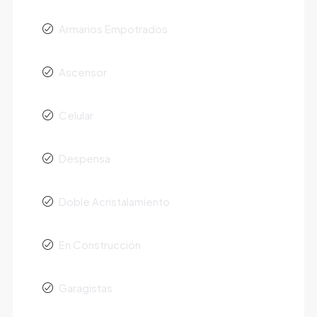
Armarios Empotrados
Ascensor
Celular
Despensa
Doble Acristalamiento
En Construcción
Garagistas