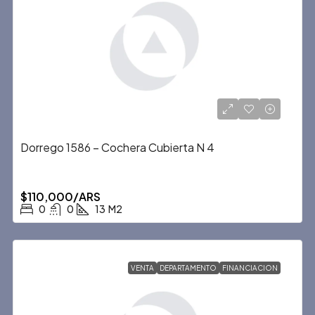
Dorrego 1586 – Cochera Cubierta N 4
$110,000/ARS
0
0
13
M2
VENTA
DEPARTAMENTO
FINANCIACION