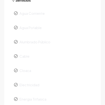
Servicios
Agua Corriente
Agua Potable
Alumbrado Público
Cable
Cloaca
Electricidad
Energia Trifasica