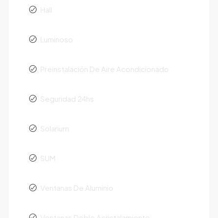
Hall
Luminoso
Preinstalación De Aire Acondicionado
Seguridad 24hs
Solarium
SUM
Ventanas De Aluminio
Ventanas Doble Acristalamiento