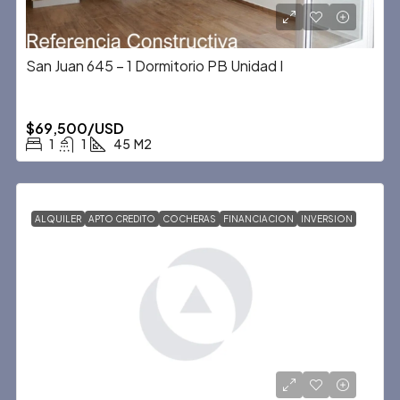
San Juan 645 – 1 Dormitorio PB Unidad I
$69,500/USD
1
1
45
M2
ALQUILER
APTO CREDITO
COCHERAS
FINANCIACION
INVERSION