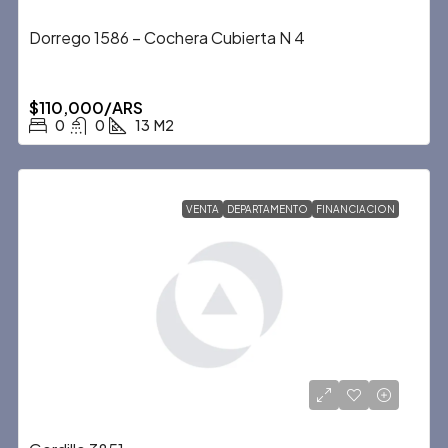
Dorrego 1586 – Cochera Cubierta N 4
$110,000/ARS
0
0
13
M2
VENTA
DEPARTAMENTO
FINANCIACION