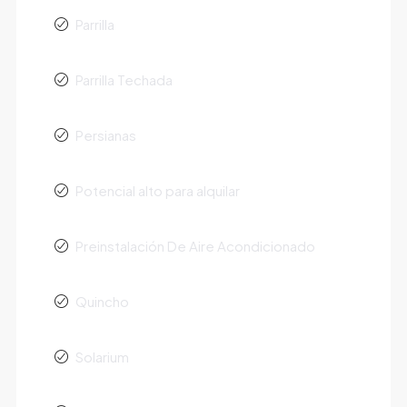
Parrilla
Parrilla Techada
Persianas
Potencial alto para alquilar
Preinstalación De Aire Acondicionado
Quincho
Solarium