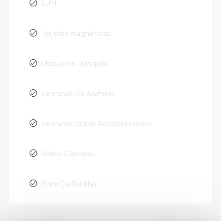
SUM
Tarjetas magnéticas
Ubicación Tranquila
Ventanas De Aluminio
Ventanas Doble Acristalamiento
Video Cámaras
Zona De Parrillas