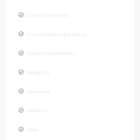
Control De Acceso
Corta distancia a pie centro
Doble Acristalamiento
Garagistas
Lavandería
Luminoso
Palier