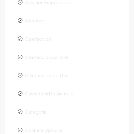
Armarios Empotrados
Ascensor
Calefacción
Calefacción por aire
Calefacción Por Gas
Carpintería De Aluminio
Categoría
Cochera Opcional