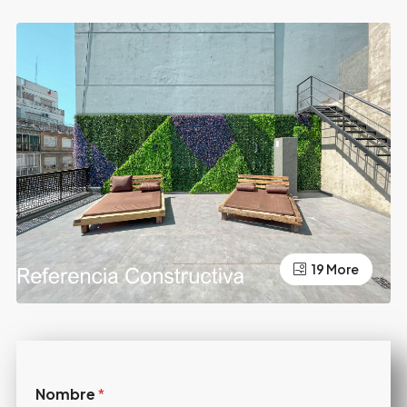
19 More
15 More
Nombre
*