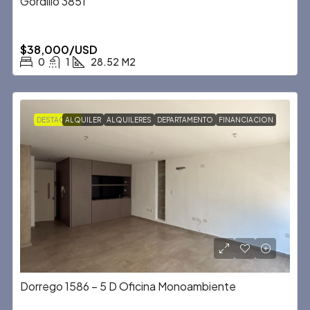
Gordillo 3851
$38,000/USD
0
1
28.52
M2
DESTACADA
ALQUILER
ALQUILERES
DEPARTAMENTO
FINANCIACION
Dorrego 1586 – 5 D Oficina Monoambiente