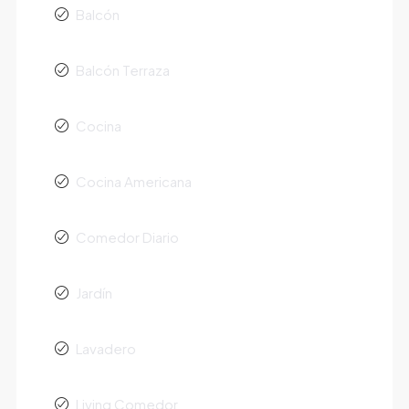
Balcón
Balcón Terraza
Cocina
Cocina Americana
Comedor Diario
Jardín
Lavadero
Living Comedor